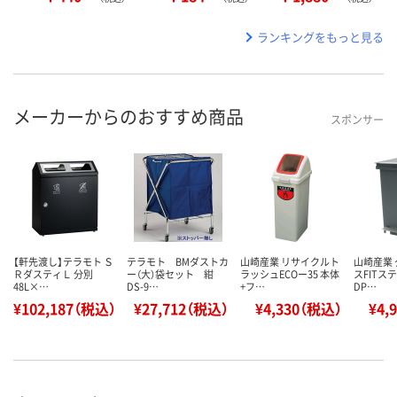
ランキングをもっと見る
メーカーからのおすすめ商品
スポンサー
【軒先渡し】テラモト Ｓ
テラモト BMダストカ
山崎産業 リサイクルト
山崎産業
ＲダスティＬ 分別
ー（大）袋セット 紺
ラッシュECOー35 本体
スFITステ
48L×…
DS-9…
+フ…
DP…
¥102,187（税込）
¥27,712（税込）
¥4,330（税込）
¥4,