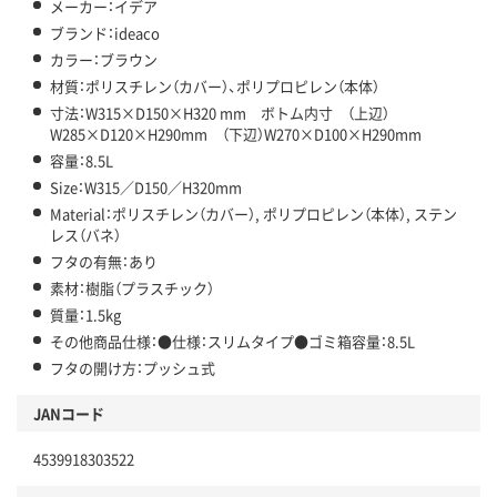
メーカー：イデア
ブランド：ideaco
カラー：ブラウン
材質：ポリスチレン（カバー）、ポリプロピレン（本体）
寸法：W315×D150×H320 mm ボトム内寸 （上辺）
W285×D120×H290mm （下辺）W270×D100×H290mm
容量：8.5L
Size：W315／D150／H320mm
Material：ポリスチレン（カバー）, ポリプロピレン（本体）, ステン
レス（バネ）
フタの有無：あり
素材：樹脂（プラスチック）
質量：1.5kg
その他商品仕様：●仕様：スリムタイプ●ゴミ箱容量：8.5L
フタの開け方：プッシュ式
JANコード
4539918303522