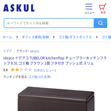
カゴ
メニュー
ホーム
オフィス家具/収納
ゴミ箱/ダストボックス
ゴミ箱
イデア
ブランド：
ideaco
ideaco イデアコ TUBELOR kitchenflap チューブラーキッチンフラ
ップ 8.5L ゴミ箱 ブラウン 1個 フタ付き プッシュ式 スリム
2.0
（
1
件のレビュー
）
ランキングを見る：
ゴミ箱（10L未満）