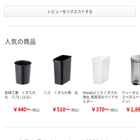
レビューをリクエストする
人気の商品
岩崎工業 くず入れ
リス くず入れ角 8L
Matakul リス くず入れ
ウィーゼル
丸 （7.7L・13.5L）
角8L 使用済みクリアホ
スペダルペ
ルダー…
イン）
￥440～
￥510～
￥370～
￥1,8
（税込）
（税込）
（税込）