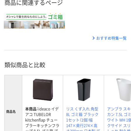
商品に関連するページ
おすすめ特集一覧
類似商品と比較
本商品：
ideaco イデ
リス くず入れ 角型
アンブラ ス
商品名
アコ TUBELOR
8L ゴミ箱 ブラック
カン 7.5L ゴ
kitchenflap チュー
1セット（1個）幅
ワイト WH 1
ブラーキッチンフラ
147×奥行274×高
クサイド スリ
ップ 8.5L ゴミ箱 ブ
さ300mm 日本製 デ
しゃれ 耐久性