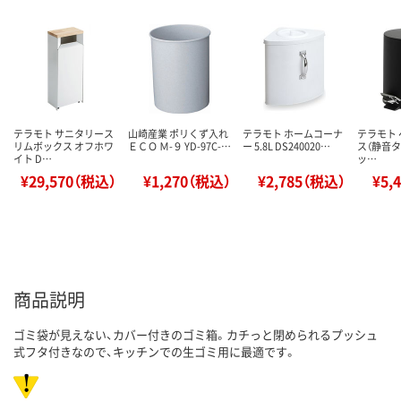
テラモト サニタリース
山崎産業 ポリくず入れ
テラモト ホームコーナ
テラモト
リムボックス オフホワ
ＥＣＯ Ｍ-９ YD-97C-…
ー 5.8L DS240020…
ス（静音タイ
イト D…
ッ…
¥29,570（税込）
¥1,270（税込）
¥2,785（税込）
¥5,
商品説明
ゴミ袋が見えない、カバー付きのゴミ箱。カチっと閉められるプッシュ
式フタ付きなので、キッチンでの生ゴミ用に最適です。