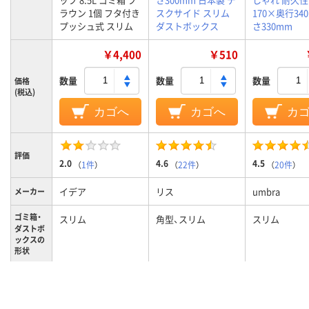
ラウン 1個 フタ付き
スクサイド スリム
170×奥行34
プッシュ式 スリム
ダストボックス
さ330mm
￥4,400
￥510
数量
数量
数量
価格
(税込)
カゴへ
カゴへ
カ
評価
2.0
4.6
4.5
（
1件
）
（
22件
）
（
20件
）
イデア
リス
umbra
メーカー
ゴミ箱・
スリム
角型、スリム
スリム
ダストボ
ックスの
形状
カラーグ
ブラウン系
ブラック系
ホワイト系
ループ
フタの開