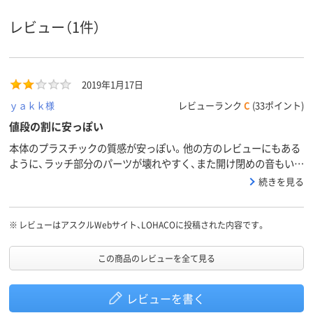
プッシュ式
け方
レビュー（1件）
あり、フタ付き、あ
なし
なし、フタなし
フタの有
無
り、フタ付き
し、フタなし
樹脂（プラスチック）
樹脂（プラスチック）
樹脂（プラスチ
素材
2019年1月17日
1.5kg
0.3kg
0.4kg
質量
ｙａｋｋ様
レビューランク
C
(33ポイント)
値段の割に安っぽい
本体のプラスチックの質感が安っぽい。他の方のレビューにもある
ように、ラッチ部分のパーツが壊れやすく、また開け閉めの音もいか
にも安い感じ……ゴミ袋が完全に隠れる点と、サイズ感(自治体指定
続きを見る
の袋にぴったり合うものを探していたので)は良かった。しかし、こ
の値段を出すならほかに良い物はいくらでもある。デザインが売り
なら、外観の質感はせめて何とかして欲しかった。結局、4ヶ月の使
※
レビューはアスクルWebサイト、LOHACOに投稿された内容です。
用で蓋の付け根部分が壊れて廃棄した。
この商品のレビューを全て見る
レビューを書く