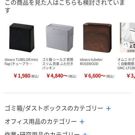
この商品を見た人はこちらも検討されていま
す
ideaco TUBELOR mini
ゴミ箱 シールズ 密閉
ideaco tubelor
オムニ か
flap（チューブラ…
スリム 防臭 ふた付き
ROSEWOOD
く自動開閉
パッキン
OMC-LFGB
￥1,980
￥4,840～
￥6,600～
￥3,
（税込）
（税込）
（税込）
ゴミ箱/ダストボックスのカテゴリー
オフィス用品のカテゴリー
作業・研究用品のカテゴリー