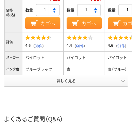
数量
数量
数量
価格
(税込)
カゴへ
カゴへ
カ
評価
4.6
4.4
4.6
（
38件
）
（
68件
）
（
51件
）
パイロット
パイロット
パイロット
メーカー
ブルーブラック
青
青（ブルー）
インク色
詳しく見る
0.5mm、0.5ｍｍ
0.5mm
0.38mm、0.
ボール径
6.0mm
3.6mm
3.6mm
軸径
フリクションインキ
ゲル
フリクション
インク種
類
（ゲルインク）
（ゲルインク）
よくあるご質問（Q&A）
アスクル
商品環境
45
45
40
スコア