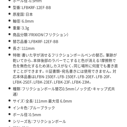
ボール径：0.5ｍｍ
型番：LFBKRF-12EF-BB
原産国：日本
軸径：6.0mm
重量：3.3g
商品分類：FRIXION（フリクション）
替芯品番：LFBKRF-12EF-BB
長さ：111mm
特徴：書いた字が消せるフリクションボールペンの替芯。筆跡が
乾いてから、本体後部のラバーでこすると色が消える！摩擦熱で
色を無色化するため消しカスがなく、同じ場所に何度でも書き直
すことができます。※証書類・宛名書きには使用できません。対
応本体品番はLFBN-150EF、LFB-150EF、LFB-20EF、LFB-20F、
LFBK-2SEF、LFBK-23EF、LFBK-23F、LFBK-23M。
種類：フリクションボール替芯0.5mm（ノック式・キャップ式共
通）
サイズ：全長：111mm 最大径 6.0mm
インキ色：ブルーブラック
ボール径：0.5mm
シリーズ名：フリクションボール