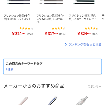
フリクション替芯(多色
フリクション替芯(多色・
フリクション替芯(単色
サ
用) 0.5mm パイロット
スリム0.38用) 0.38mm
用) 0.5mm パイロット
ク
パ…
￥324～
￥317～
￥324～
（税込）
（税込）
（税込）
ランキングをもっと見る
この商品のキーワードタグ
#便利
メーカーからのおすすめ商品
スポンサー