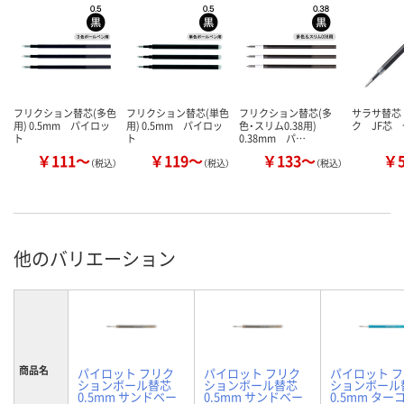
フリクション替芯(多色
フリクション替芯(単色
フリクション替芯(多
サラサ替芯
用) 0.5mm パイロッ
用) 0.5mm パイロッ
色・スリム0.38用)
ク JF芯
ト
ト
0.38mm パ…
￥111～
￥119～
￥133～
￥
（税込）
（税込）
（税込）
他のバリエーション
商品名
パイロット フリク
パイロット フリク
パイロット 
ションボール替芯
ションボール替芯
ションボール
0.5mm サンドベー
0.5mm サンドベー
0.5mm ター