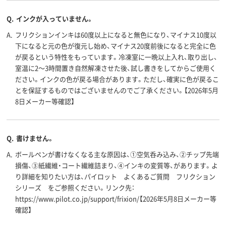
Q.
インクが入っていません。
A.
フリクションインキは60度以上になると無色になり、マイナス10度以
下になると元の色が復元し始め、マイナス20度前後になると完全に色
が戻るという特性をもっています。冷凍室に一晩以上入れ、取り出し、
室温に2～3時間置き自然解凍させた後、試し書きをしてからご使用く
ださい。インクの色が戻る場合があります。ただし、確実に色が戻るこ
とを保証するものではございませんのでご了承ください。【2026年5月
8日メーカー等確認】
Q.
書けません。
A.
ボールペンが書けなくなる主な原因は、①空気呑み込み、②チップ先端
損傷、③紙繊維・コート繊維詰まり、④インキの変質等、があります。よ
り詳細を知りたい方は、パイロット よくあるご質問 フリクション
シリーズ をご参照ください。リンク先：
https://www.pilot.co.jp/support/frixion/【2026年5月8日メーカー等
確認】