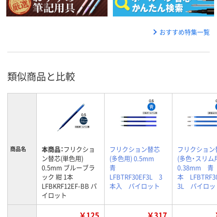
おすすめ特集一覧
類似商品と比較
本商品：
フリクショ
フリクション替芯
フリクション
商品名
ン替芯(単色用)
(多色用) 0.5mm
(多色・スリ
0.5mm ブルーブラ
青
0.38mm 青
ック 紺 1本
LFBTRF30EF3L 3
本 LFBTRF3
LFBKRF12EF-BB パ
本入 パイロット
3L パイロッ
イロット
￥125
￥317