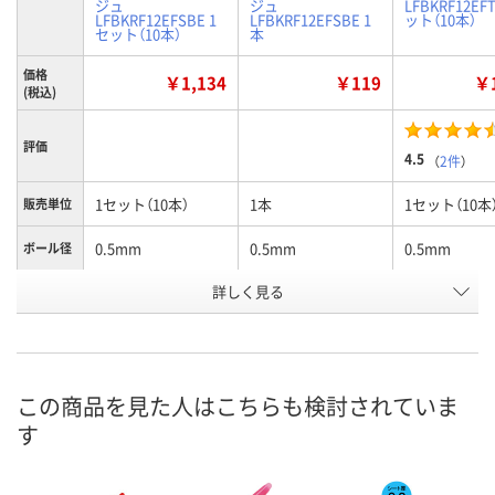
ジュ
ジュ
LFBKRF12EF
LFBKRF12EFSBE 1
LFBKRF12EFSBE 1
ット（10本）
セット（10本）
本
価格
￥1,134
￥119
￥1
(税込)
評価
4.5
（
2件
）
1セット（10本）
1本
1セット（10本
販売単位
0.5mm
0.5mm
0.5mm
ボール径
詳しく見る
サンドベージュ
サンドベージュ
ターコイズ
インク色
お申込番
EK80415
EK80400
EK80407
号
2点
あり
入荷待ち
在庫
この商品を見た人はこちらも検討されていま
す
ご注文後、お
8月11日（火）
8月11日（火）
ついてご連絡
お届け日
ます