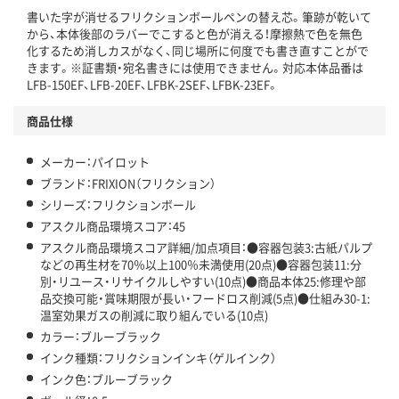
書いた字が消せるフリクションボールペンの替え芯。筆跡が乾いて
この商品の環境配慮ポイントです。下記商品詳細「
から、本体後部のラバーでこすると色が消える！摩擦熱で色を無色
アスクル商品環境スコア詳細／加点項目
」で確認できます。
化するため消しカスがなく、同じ場所に何度でも書き直すことがで
きます。※証書類・宛名書きには使用できません。対応本体品番は
LFB-150EF、LFB-20EF、LFBK-2SEF、LFBK-23EF。
商品仕様
メーカー：パイロット
ブランド：FRIXION（フリクション）
シリーズ：フリクションボール
アスクル商品環境スコア：45
アスクル商品環境スコア詳細/加点項目：●容器包装3:古紙パルプ
などの再生材を70％以上100％未満使用(20点)●容器包装11:分
別・リユース・リサイクルしやすい(10点)●商品本体25:修理や部
品交換可能・賞味期限が長い・フードロス削減(5点)●仕組み30-1:
温室効果ガスの削減に取り組んでいる(10点)
カラー：ブルーブラック
インク種類：フリクションインキ（ゲルインク）
インク色：ブルーブラック