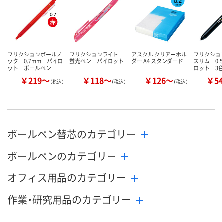
数量
数量
数量
カゴへ
カゴへ
カ
フリクションボールノ
フリクションライト
アスクル クリアーホル
フリクショ
ック 0.7mm パイロ
蛍光ペン パイロット
ダー A4 スタンダード
スリム 0.
ット ボールペン
ロット 3
￥219～
￥118～
￥126～
￥5
（税込）
（税込）
（税込）
ボールペン替芯のカテゴリー
ボールペンのカテゴリー
オフィス用品のカテゴリー
作業・研究用品のカテゴリー