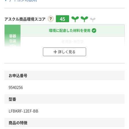
45
アスクル商品環境スコア
環境に配慮した材料を使用
容器
包装
省資源・無包装
詳しく見る
分別・リサイクルしやすい設計
環境に配慮した材料を使用
商品
お申込番号
本体
省資源・省エネ・節水
9540256
分別・リサイクルしやすい設計
型番
独自の回収スキームがある
LFBKRF-12EF-BB
仕組
アスクルで資源循環している
商品の特徴
温室効果ガスなどの削減