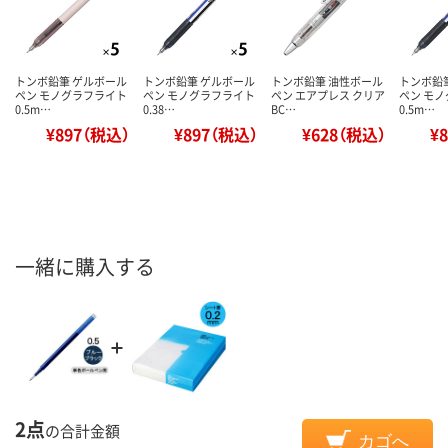
トンボ鉛筆 ゲルボール
トンボ鉛筆 ゲルボール
トンボ鉛筆 油性ボール
トンボ鉛
ペン モノグラフライト
ペン モノグラフライト
ペン エアプレス クリア
ペン モ
0.5m…
0.38…
BC…
0.5m…
¥897（税込）
¥897（税込）
¥628（税込）
¥
一緒に購入する
2点
の合計金額
カゴへ