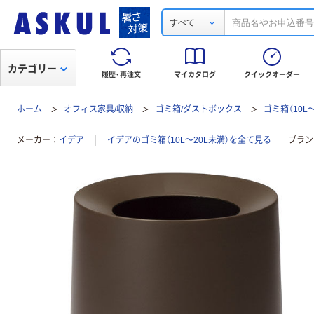
すべて
カテゴリー
履歴・再注文
マイカタログ
クイックオーダー
ホーム
オフィス家具/収納
ゴミ箱/ダストボックス
ゴミ箱（10L
メーカー
イデア
イデアのゴミ箱（10L～20L未満）を全て見る
ブラン