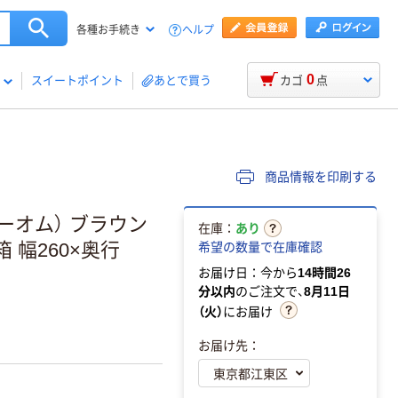
ヘルプ
各種お手続き
0
スイートポイント
あとで買う
カゴ
点
商品情報を印刷する
ブラーオム） ブラウン
在庫：
あり
 幅260×奥行
希望の数量で在庫確認
お届け日：今から
14時間26
分以内
のご注文で、
8月11日
（火）
にお届け
お届け先：