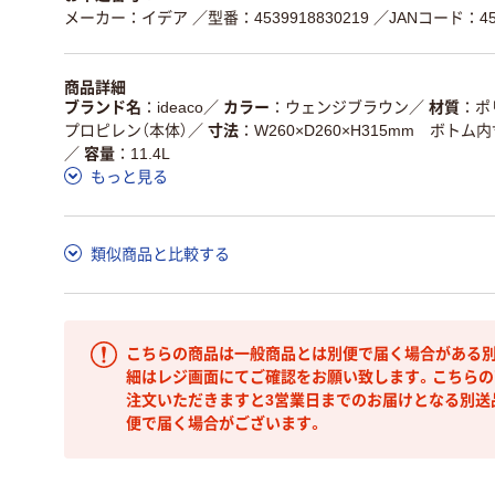
メーカー：イデア
／型番：4539918830219
／JANコード：453
商品詳細
ブランド名
ideaco
／
カラー
ウェンジブラウン
／
材質
ポ
プロピレン（本体）
／
寸法
W260×D260×H315mm ボトム
／
容量
11.4L
もっと見る
類似商品と比較する
こちらの商品は一般商品とは別便で届く場合がある別
細はレジ画面にてご確認をお願い致します。こちらの
注文いただきますと3営業日までのお届けとなる別送
便で届く場合がございます。