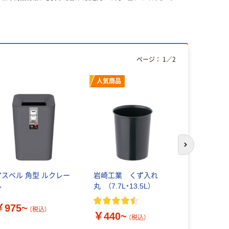
ページ：
1
／
2
人気商品
次のスライド
アスベル 角型 ルクレー
岩崎工業 くず入れ
アスベル 
ル
丸 （7.7L・13.5L）
ミニ丸型
￥975~
￥824~
（税込）
￥440~
（税込）