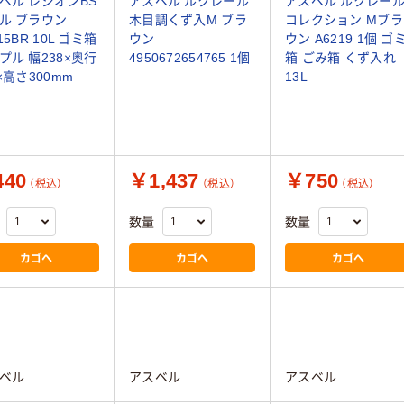
ベル レジオンBS
アスベル ルクレール
アスベル ルクレー
ル ブラウン
木目調くず入M ブラ
コレクション Mブラ
15BR 10L ゴミ箱
ウン
ウン A6219 1個 ゴ
プル 幅238×奥行
4950672654765 1個
箱 ごみ箱 くず入れ
8×高さ300mm
13L
40
￥1,437
￥750
（税込）
（税込）
（税込）
数量
数量
カゴへ
カゴへ
カゴへ
ベル
アスベル
アスベル