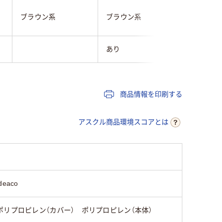
ブラウン
ブラウン系
ブラウン系
(透明・半
あり
商品情報を印刷する
アスクル商品環境スコアとは
ideaco
ポリプロピレン（カバー） ポリプロピレン（本体）