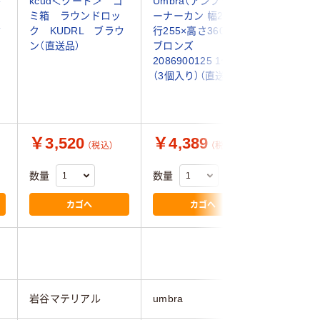
ル
kcud＜クード＞ ゴ
Umbra（アンブラ） コ
伊勢藤 
ミ箱 ラウンドロッ
ーナーカン 幅280×奥
ポイ ク
ミ
ク KUDRL ブラウ
行255×高さ360mm
4950672
ン（直送品）
ブロンズ
ット(5個
2086900125 1セット
（3個入り）（直送品）
￥3,520
￥4,389
￥1,9
（税込）
（税込）
数量
数量
数量
カゴへ
カゴへ
岩谷マテリアル
umbra
伊勢藤