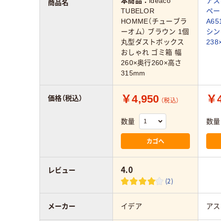
本商品：
ideaco
アス
商品名
TUBELOR
ペー
HOMME（チューブラ
A65
ーオム） ブラウン 1個
シン
丸型ダストボックス
23
おしゃれ ゴミ箱 幅
260×奥行260×高さ
315mm
￥4,950
￥4
価格（税込）
（税込）
数量
数量
カゴへ
4.0
レビュー
(2)
メーカー
イデア
アス