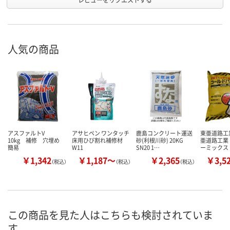
人気の商品
アスファルトV
アサヒペン ワンタッチ
鹿島コンクリート運送
東亜道路工業
10kg 補修 穴埋め
床用ひび割れ補修材
砂(利根川砂) 20KG
亜道路工業
簡易
W11
SN20 1…
ーミックス
￥1,342
￥1,187～
￥2,365
￥3,5
（税込）
（税込）
（税込）
この商品を見た人はこちらも検討されていま
す