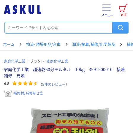
カゴ
メニュー
ホーム
物流・現場用品/台車
潤滑/接着/補修/化学製品
補
家庭化学工業
ブランド：
家庭化学工業
家庭化学工業 超速乾60分モルタル 10kg 3591500010 接着
補修 充填
4.8
（
5
件のレビュー
）
補修材/補修剤 2位