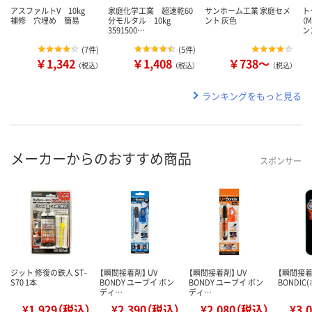
アスファルトV 10kg
家庭化学工業 超速乾60
サンホーム工業 家庭セメ
ト
補修 穴埋め 簡易
分モルタル 10kg
ント 灰色
（M
3591500…
ン
(
7件
)
(
5件
)
￥1,342
￥1,408
￥738～
（税込）
（税込）
（税込）
ランキングをもっと見る
メーカーからのおすすめ商品
スポンサー
ジット 修復の鉄人 ST-
【瞬間接着剤】 UV
【瞬間接着剤】 UV
【瞬間接着剤
S70 1本
BONDY ユーブイ ボン
BONDY ユーブイ ボン
BONDI
ディ…
ディ…
¥1,929（税込）
¥2,390（税込）
¥2,080（税込）
¥3,