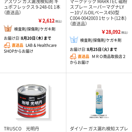
アズワン ガス漏洩検知剤 ギ
マークテック MARKTEC 磁粉
ュポフレックス 9-248-01 1本
スプレー スーパーマグナLY
（直送品）
ー10ゾルOILベース450型
C004-0042003 1セット(12本)
￥2,612
（税込）
（直送品）
検査剤/探傷剤/ケガキ剤
￥28,092
（税込）
お届け日：
8月20日（木）まで
検査剤/探傷剤/ケガキ剤
直送品
LAB & Healthcare
お届け日：
8月25日（火）まで
SHOPからお届け
直送品
ＭＲＯ商品取扱店２
からお届け
TRUSCO 光明丹
ダイゾー ガス漏れ検知スプレ