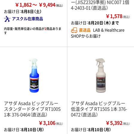
ー(JISZ2329準拠) NIC007 1個
￥1,862
￥9,494
4-2403-01（直送品）
お届け日：
8月8日（土）
￥1,578
（税込）
アスクル在庫商品
お届け日：
8月20日（木）まで
内容量・販売単位違いの商品が
2
商品ありま
直送品
LAB & Healthcare
す
SHOPからお届け
アサダ Asada ビッグブルー
アサダ Asada ビッグブルー
スタンダードタイプ RT100S
低温タイプ RT150S 1本 376-
1本 376-0464（直送品）
0472（直送品）
￥3,106
￥5,392
（税込）
（税込）
お届け日：
8月10日（月）
お届け日：
8月10日（月）