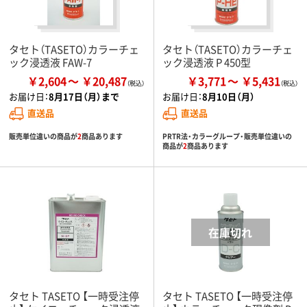
タセト（TASETO）カラーチェ
タセト（TASETO）カラーチェ
ック浸透液 FAW-7
ック浸透液 P 450型
￥2,604
￥20,487
￥3,771
￥5,431
お届け日：
8月17日（月）まで
お届け日：
8月10日（月）
直送品
直送品
販売単位違いの商品が
2
商品あります
PRTR法・カラーグループ・販売単位違いの
商品が
2
商品あります
タセト TASETO 【一時受注停
タセト TASETO 【一時受注停