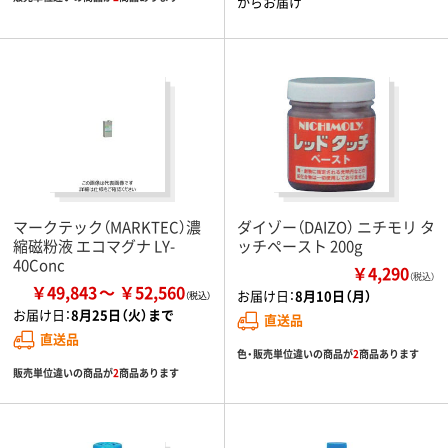
からお届け
マークテック（MARKTEC）濃
ダイゾー（DAIZO） ニチモリ タ
縮磁粉液 エコマグナ LY-
ッチペースト 200g
40Conc
￥4,290
（税込）
￥49,843
￥52,560
お届け日：
8月10日（月）
お届け日：
8月25日（火）まで
直送品
直送品
色・販売単位違いの商品が
2
商品あります
販売単位違いの商品が
2
商品あります