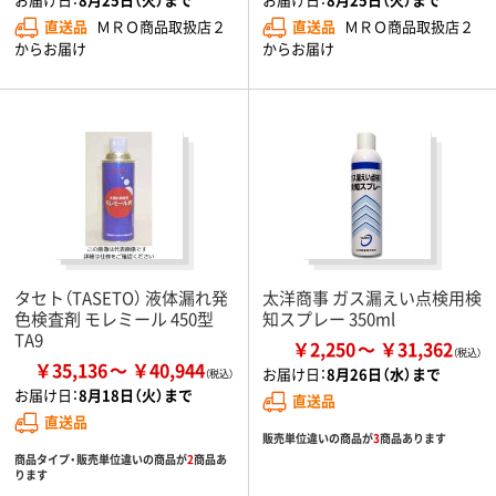
直送品
ＭＲＯ商品取扱店２
直送品
ＭＲＯ商品取扱店２
からお届け
からお届け
タセト（TASETO） 液体漏れ発
太洋商事 ガス漏えい点検用検
色検査剤 モレミール 450型
知スプレー 350ml
TA9
￥2,250
￥31,362
￥35,136
￥40,944
お届け日：
8月26日（水）まで
お届け日：
8月18日（火）まで
直送品
直送品
販売単位違いの商品が
3
商品あります
商品タイプ・販売単位違いの商品が
2
商品あ
ります