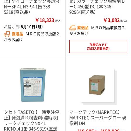
止】 ケイコーチェック浸透液
止】 カラーチェック現像剤 D
Nー3P 4L N3P.4 1缶 338-
ーC 450型 DC 1本 346-
5318（直送品）
9296（直送品）
￥18,323
￥3,082
（税込）
（税込）
お届け日：
8月10日（月）
直送品
ＭＲＯ商品取扱店２
からお届け
直送品
ＭＲＯ商品取扱店２
からお届け
在庫切れです
（次回入荷日未定）
タセト TASETO 【一時受注停
マークテック（MARKTEC）
止】 発泡漏れ検査剤(濃縮液)
MARKTEC スーパーグロー 現
リークチェックNX 4L
像剤 DN
RICNX.4 1缶 346-9319（直送