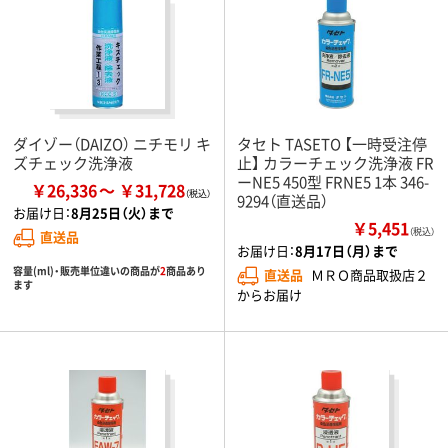
ダイゾー（DAIZO） ニチモリ キ
タセト TASETO 【一時受注停
ズチェック洗浄液
止】 カラーチェック洗浄液 FR
ーNE5 450型 FRNE5 1本 346-
￥26,336
￥31,728
9294（直送品）
お届け日：
8月25日（火）まで
￥5,451
（税込）
直送品
お届け日：
8月17日（月）まで
容量(ml)・販売単位違いの商品が
2
商品あり
直送品
ＭＲＯ商品取扱店２
ます
からお届け