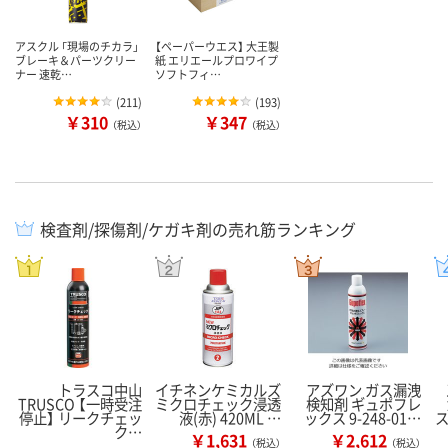
アスクル 「現場のチカラ」
【ペーパーウエス】 大王製
ブレーキ＆パーツクリー
紙 エリエールプロワイプ
ナー 速乾…
ソフトフィ…
(
211
)
(
193
)
￥310
￥347
（税込）
（税込）
検査剤/探傷剤/ケガキ剤の売れ筋ランキング
トラスコ中山
イチネンケミカルズ
アズワン ガス漏洩
TRUSCO 【一時受注
ミクロチェック浸透
検知剤 ギュポフレ
停止】 リークチェッ
液(赤) 420ML …
ックス 9-248-01…
ク…
￥1,631
￥2,612
（税込）
（税込）