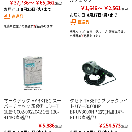
￥37,736
￥65,062
￥1,646
￥2,561
お届け日：
8月25日（火）まで
お届け日：
8月17日（月）まで
直送品
直送品
販売単位違いの商品が
2
商品あります
商品タイプ・カラーグループ・販売単位違い
の商品が
3
商品あります
マークテック MARKTEC スー
タセト TASETO ブラックライ
パーチェック 現像剤 UDーT
ト UVー3000HP
1L缶 C002-0022042 1缶 120-
BRUV3000HP 1式(1個) 147-
4148（直送品）
6191（直送品）
￥5,886
￥254,573
（税込）
（税込）
お届け日：
8月25日（火）まで
お届け日：
8月25日（火）まで