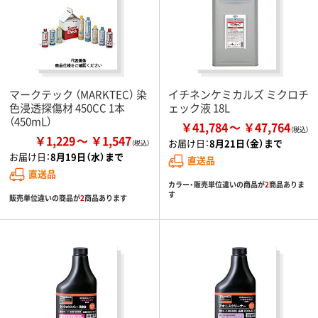
マークテック （MARKTEC） 染
イチネンケミカルズ ミクロチ
色浸透探傷材 450CC 1本
ェック液 18L
（450mL）
￥41,784
￥47,764
￥1,229
￥1,547
お届け日：
8月21日（金）まで
お届け日：
8月19日（水）まで
直送品
直送品
カラー・販売単位違いの商品が
2
商品ありま
す
販売単位違いの商品が
2
商品あります