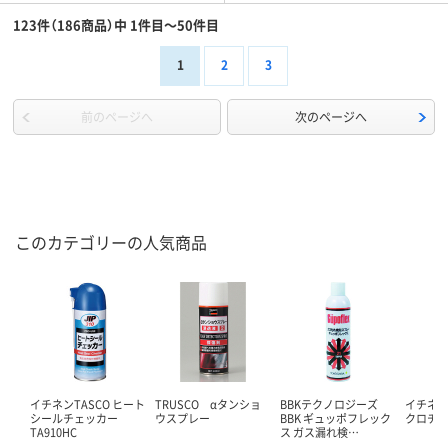
123件（186商品）中 1件目～50件目
1
2
3
前のページへ
次のページへ
このカテゴリーの人気商品
イチネンTASCO ヒート
TRUSCO αタンショ
BBKテクノロジーズ
イチネン
シールチェッカー
ウスプレー
BBK ギュッポフレック
クロチ
TA910HC
ス ガス漏れ検…