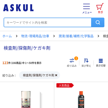
カゴ
メニュー
ホーム
物流・現場用品/台車
潤滑/接着/補修/化学製品
検
検査剤/探傷剤/ケガキ剤
1
123
件（186商品）中 1～50件を表示
表示切替
絞り込み
並び替え
検査剤/探傷剤/ケガキ剤
絞り込み
人気商品