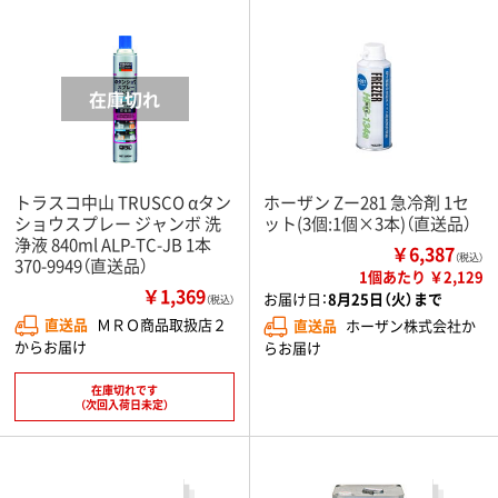
トラスコ中山 TRUSCO αタン
ホーザン Zー281 急冷剤 1セ
ショウスプレー ジャンボ 洗
ット(3個:1個×3本)（直送品）
浄液 840ml ALP-TC-JB 1本
￥6,387
（税込）
370-9949（直送品）
1個あたり ￥2,129
￥1,369
お届け日：
8月25日（火）まで
（税込）
直送品
ＭＲＯ商品取扱店２
直送品
ホーザン株式会社か
からお届け
らお届け
在庫切れです
（次回入荷日未定）