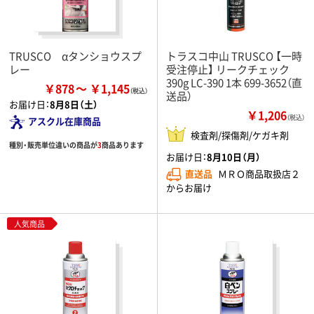
TRUSCO αタンショウスプ
トラスコ中山 TRUSCO 【一時
レー
受注停止】 リークチェック
390g LC-390 1本 699-3652（直
￥878
￥1,145
送品）
お届け日：
8月8日（土）
￥1,206
（税込）
アスクル在庫商品
検査剤/探傷剤/ケガキ剤
種別・販売単位違いの商品が
3
商品あります
お届け日：
8月10日（月）
直送品
ＭＲＯ商品取扱店２
からお届け
人気商品