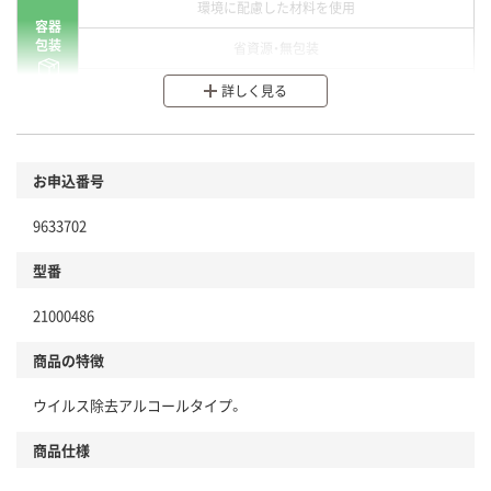
環境に配慮した材料を使用
容器
包装
省資源・無包装
分別・リサイクルしやすい設計
詳しく見る
環境に配慮した材料を使用
商品
お申込番号
本体
省資源・省エネ・節水
9633702
分別・リサイクルしやすい設計
型番
独自の回収スキームがある
仕組
21000486
アスクルで資源循環している
商品の特徴
温室効果ガスなどの削減
ウイルス除去アルコールタイプ。
この商品の環境配慮ポイントです。下記商品詳細「
アスクル商品環境スコア詳細／加点項目
」で確認できます。
商品仕様