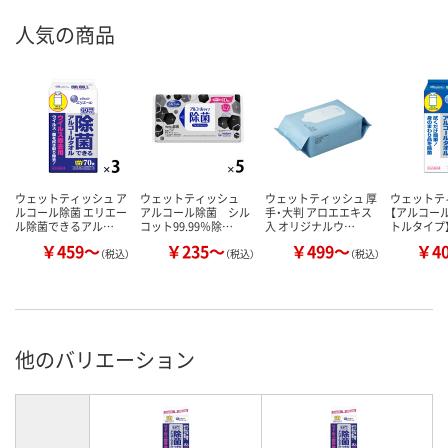
人気の商品
ウェットティッシュ ア
ウェットティッシュ
ウェットティッシュ 厚
ウェットテ
ルコール除菌 エリエー
アルコール除菌 シル
手・大判 アロエエキス
【アルコール
ル除菌できるアル…
コット99.99％除…
入 オリジナルウ…
トルタイプ
￥459～
￥235～
￥499～
￥4
（税込）
（税込）
（税込）
他のバリエーション