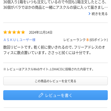
36個入り1箱をいつも注文しているので今回も1箱注文したところ、
36個がバラでほかの商品と一緒にアスクルの袋に入って届きまし
た。納得いかず問い合わせさせていただいたところ、翌日夕方担当
続きを見る
者から連絡があり、品薄の場合はメーカーで稀にこのような発送方
法があるとのこと、ただし、免責事項に販売単位は必ずしもその通り
ではないという記述がある、と仰っておられました。メーカーのせ
2024年11月14日
いにしてアスクルとしては何も対応しないのか、とびっくりしまし
た。今後一切注文しません。
ＡＳＫＵＬユーザー様
レビューランク
B
(65ポイント)
数回リピートです。乾く前に使いきれるので、フリーアドレスのオ
フィスに数点置いています。ささっと拭くには十分です。
※
レビューはアスクルWebサイト、LOHACOに投稿された内容です。
この商品のレビューを全て見る
レビューを書く