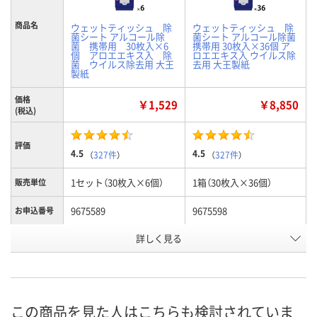
商品名
ウェットティッシュ 除
ウェットティッシュ 除
菌シート アルコール除
菌シート アルコール除菌
菌 携帯用 30枚入×6
携帯用 30枚入×36個 ア
個 アロエエキス入 除
ロエエキス入 ウイルス除
菌 ウイルス除去用 大王
去用 大王製紙
製紙
価格
￥1,529
￥8,850
(税込)
評価
4.5
4.5
（
327件
）
（
327件
）
1セット（30枚入×6個）
1箱（30枚入×36個）
販売単位
9675589
9675598
お申込番号
詳しく見る
あり
あり
在庫
8月11日（火）
8月11日（火）
お届け日
数量
数量
この商品を見た人はこちらも検討されていま