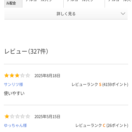
ル配合
詳しく見る
携帯用
ボトル
パウチ
本体形状
ウェット
ウイルス除去
除菌
除菌
ティッシ
ュの衛生
機能
アスクル
レビュー（327件）
商品環境
10
15
55
スコア
2025年8月18日
サンリツ様
レビューランク
S
(4159ポイント)
使いやすい
2025年5月15日
ゆっちゃん様
レビューランク
C
(26ポイント)