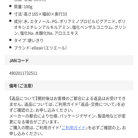
質量：100g
寸法：高さ165×幅80×奥行33
成分：水、エタノール、PG、ポリアミノプロピルビグアニド、ポリ
オキシエチレンアルキルアミン、塩化ベンザルコニウム、グリシ
ン、塩化Na、水酸化Na、アロエエキス
タイプ：使いきり
ブランド：elleair（エリエール）
JANコード
4902011732511
備考（ご注意）
【返品について】開封後はお客様のご都合による返品はお受けでき
ません。返品については、ご利用ガイド「返品・交換について」を必
ずご確認の上、お申し込みください。
メーカーの都合により仕様、パッケージデザイン、製造地などが変
更になる場合がございます。
ご購入の際は、ご利用ガイド「
ご利用ガイド
」を必ずご確認の上、お
申し込みください。