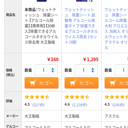
本商品：
ウェットテ
ウェットティッシ
ウェットティ
ィッシュ 除菌シー
ュ 除菌シート 詰
ュ 除菌シー
商品名
ト 【アルコール除
替用 アルコール除
ルコール除菌 
菌】【携帯用】【30枚
菌タイプ 除菌でき
大判 アロエ
入】除菌できるアル
るアルコールタオル
入 36枚入 オ
コールタオルウイル
ウィルス除去 1セッ
ルウェットタ
ス除去用 大王製紙
ト（3個）
アスクル オ
ル
￥260
￥1,295
数量
数量
数量
価格
(税込)
カゴへ
カゴへ
カ
評価
4.5
4.6
4.5
（
327件
）
（
1,238件
）
（
106件
）
大王製紙
大王製紙
アスクル
メーカー
アルコー
アルコール入り
アルコール入り
アルコール入