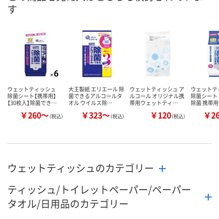
す
カゴへ
カゴへ
ウェットティッシュ
大王製紙 エリエール 除
ウェットティッシュ ア
ウェット
除菌シート【携帯用】
菌できるアルコールタ
ルコール オリジナル携
除菌シート
【30枚入】除菌でき…
オル ウイルス除…
帯用ウェットティ…
除菌 携帯用 
￥260～
￥323～
￥120
￥2
（税込）
（税込）
（税込）
ウェットティッシュのカテゴリー
ティッシュ/トイレットペーパー/ペーパー
タオル/日用品のカテゴリー