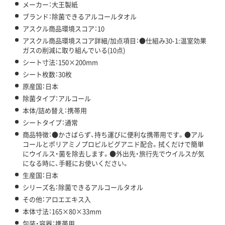
メーカー：大王製紙
ブランド：除菌できるアルコールタオル
アスクル商品環境スコア：10
アスクル商品環境スコア詳細/加点項目：●仕組み30-1:温室効果
ガスの削減に取り組んでいる(10点)
シート寸法：150×200mm
シート枚数：30枚
原産国：日本
除菌タイプ：アルコール
本体/詰め替え：携帯用
シートタイプ：通常
商品特徴：●かさばらず、持ち運びに便利な携帯用です。●アル
コールとポリアミノプロピルビグアニド配合。拭くだけで簡単
にウイルス・菌を除去します。●外出先・旅行先でウイルスが気
になる時に、手軽にお使いください。
生産国：日本
シリーズ名：除菌できるアルコールタオル
その他：アロエエキス入
本体寸法：165×80×33mm
包装・容器：携帯用