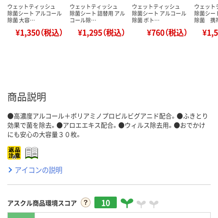
ウェットティッシュ
ウェットティッシュ
ウェットティッシュ
ウェット
除菌シート アルコール
除菌シート 詰替用 アル
除菌シート アルコール
除菌シー
除菌 大容…
コール除…
除菌 ボト…
除菌 携
¥1,350（税込）
¥1,295（税込）
¥760（税込）
¥1,
商品説明
●高濃度アルコール＋ポリアミノプロピルビグアニド配合。●ふきとり
効果で菌を除去。●アロエエキス配合。●ウィルス除去用。●おでかけ
にも安心の大容量３０枚。
アイコンの説明
10
アスクル商品環境スコア