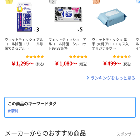
ウェットティッシュ アル
ウェットティッシュ ア
ウェットティッシュ 厚
ウ
コール除菌 エリエール除
ルコール除菌 シルコッ
手・大判 アロエエキス入
ル
菌できるアル…
ト99.99％除…
オリジナルウ…
イ
￥1,295～
￥1,080～
￥499～
（税込）
（税込）
（税込）
ランキングをもっと見る
この商品のキーワードタグ
#便利
メーカーからのおすすめ商品
スポンサー