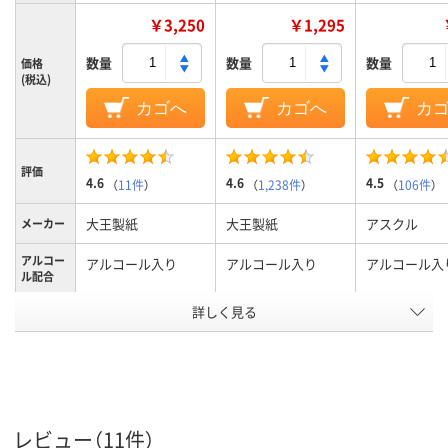
￥3,250
￥1,295
数量
数量
数量
価格
(税込)
カゴへ
カゴへ
カ
評価
4.6
4.6
4.5
（
11件
）
（
1,238件
）
（
106件
）
大王製紙
大王製紙
アスクル
メーカー
アルコー
アルコール入り
アルコール入り
アルコール入
ル配合
詳しく見る
大容量バケツ
ボトル
パウチ
本体形状
ウェット
ウイルス除去
除菌
除菌
ティッシ
ュの衛生
機能
アスクル
レビュー（11件）
商品環境