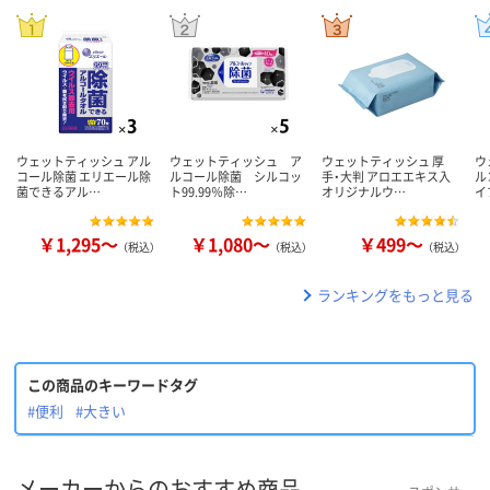
ウェットティッシュ アル
ウェットティッシュ ア
ウェットティッシュ 厚
ウ
コール除菌 エリエール除
ルコール除菌 シルコッ
手・大判 アロエエキス入
ル
菌できるアル…
ト99.99％除…
オリジナルウ…
イ
￥1,295～
￥1,080～
￥499～
（税込）
（税込）
（税込）
ランキングをもっと見る
この商品のキーワードタグ
#便利
#大きい
メーカーからのおすすめ商品