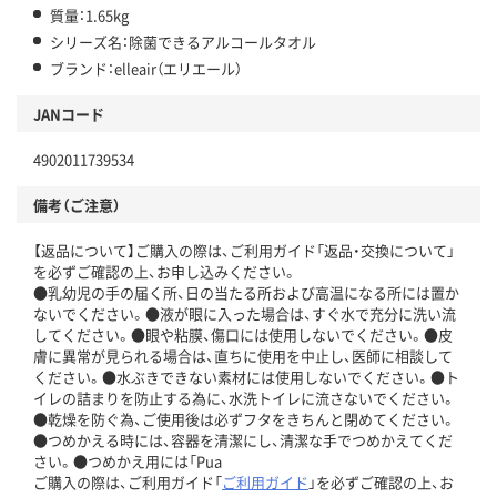
質量：1.65kg
シリーズ名：除菌できるアルコールタオル
ブランド：elleair（エリエール）
JANコード
4902011739534
備考（ご注意）
【返品について】ご購入の際は、ご利用ガイド「返品・交換について」
を必ずご確認の上、お申し込みください。
●乳幼児の手の届く所、日の当たる所および高温になる所には置か
ないでください。●液が眼に入った場合は、すぐ水で充分に洗い流
してください。●眼や粘膜、傷口には使用しないでください。●皮
膚に異常が見られる場合は、直ちに使用を中止し、医師に相談して
ください。●水ぶきできない素材には使用しないでください。●ト
イレの詰まりを防止する為に、水洗トイレに流さないでください。
●乾燥を防ぐ為、ご使用後は必ずフタをきちんと閉めてください。
●つめかえる時には、容器を清潔にし、清潔な手でつめかえてくだ
さい。●つめかえ用には「Pua
ご購入の際は、ご利用ガイド「
ご利用ガイド
」を必ずご確認の上、お