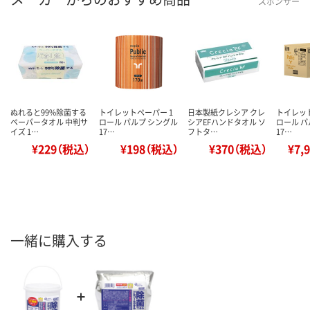
スポンサー
ぬれると99%除菌する
トイレットペーパー 1
日本製紙クレシア クレ
トイレット
ペーパータオル 中判サ
ロール パルプ シングル
シアEFハンドタオル ソ
ロール パ
イズ 1…
17…
フトタ…
17…
¥229（税込）
¥198（税込）
¥370（税込）
¥7,
一緒に購入する