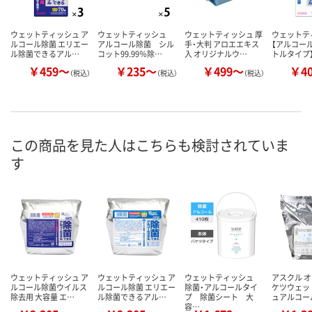
ウェットティッシュ ア
ウェットティッシュ
ウェットティッシュ 厚
ウェットテ
ルコール除菌 エリエー
アルコール除菌 シル
手・大判 アロエエキス
【アルコール
ル除菌できるアル…
コット99.99％除…
入 オリジナルウ…
トルタイプ
￥459～
￥235～
￥499～
￥4
（税込）
（税込）
（税込）
この商品を見た人はこちらも検討されていま
す
ウェットティッシュ ア
ウェットティッシュ ア
ウェットティッシュ
アスクル 
ルコール除菌ウイルス
ルコール除菌 エリエー
除菌・アルコールタイ
ケツウェッ
除去用 大容量 エ…
ル除菌できるアル…
プ 除菌シート 大
ュアルコー
容…