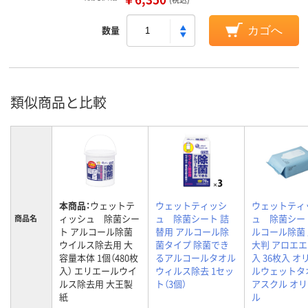
数量
カゴへ
類似商品と比較
本商品：
ウェットテ
ウェットティッシ
ウェットティ
ィッシュ 除菌シー
ュ 除菌シート 詰
ュ 除菌シー
商品名
ト アルコール除菌
替用 アルコール除
ルコール除菌 
ウイルス除去用 大
菌タイプ 除菌でき
大判 アロエ
容量本体 1個（480枚
るアルコールタオル
入 36枚入 オ
入） エリエールウイ
ウィルス除去 1セッ
ルウェットタ
ルス除去用 大王製
ト（3個）
アスクル オ
紙
ル