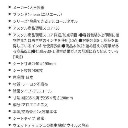
メーカー：大王製紙
ブランド：elleair（エリエール）
シリーズ：除菌できるアルコールタオル
アスクル商品環境スコア：30
アスクル商品環境スコア詳細/加点項目：●容器包装8-1:印刷に植
物性または再生材のインキを使用(10点)●容器包装8-2:認証を取
得しているインキを使用(5点)●商品本体23:詰め替えの用意があ
る商品(5点)●仕組み30-1:温室効果ガスの削減に取り組んでいる
(10点)
シート寸法：140×190mm
シート枚数：480枚
原産国：日本
材質：レーヨン不織布
除菌タイプ：アルコール
寸法：幅235×奥行235×高さ190mm
成分：アロエエキス入
本体/詰め替え：大容量本体
シートタイプ：通常
ウェットティッシュの衛生機能：ウイルス除去