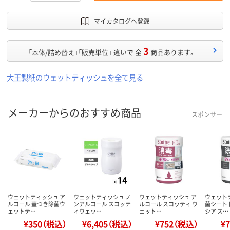
マイカタログへ登録
3
「本体/詰め替え」「販売単位」 違いで 全
商品あります。
大王製紙のウェットティッシュを全て見る
メーカーからのおすすめ商品
スポンサー
ウェットティッシュ ア
ウェットティッシュ ノ
ウェットティッシュ ア
ウェット
ルコール 蓋つき除菌ウ
ンアルコール スコッテ
ルコール スコッティ ウ
菌シート
ェットテ…
ィウェッ…
ェット…
シア ス…
¥350（税込）
¥6,405（税込）
¥752（税込）
¥