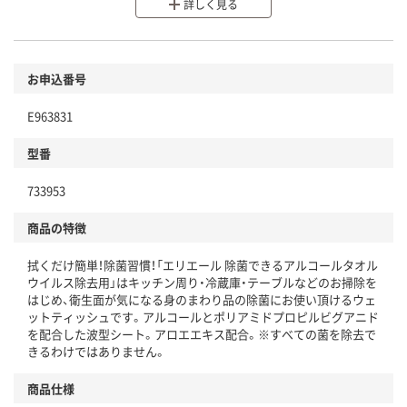
詳しく見る
分別・リサイクルしやすい設計
環境に配慮した材料を使用
商品
お申込番号
本体
省資源・省エネ・節水
E963831
分別・リサイクルしやすい設計
型番
独自の回収スキームがある
733953
仕組
アスクルで資源循環している
商品の特徴
温室効果ガスなどの削減
拭くだけ簡単！除菌習慣！「エリエール 除菌できるアルコールタオル
この商品の環境配慮ポイントです。下記商品詳細「
ウイルス除去用」はキッチン周り・冷蔵庫・テーブルなどのお掃除を
アスクル商品環境スコア詳細／加点項目
」で確認できます。
はじめ、衛生面が気になる身のまわり品の除菌にお使い頂けるウェ
ットティッシュです。アルコールとポリアミドプロピルビグアニド
を配合した波型シート。アロエエキス配合。※すべての菌を除去で
きるわけではありません。
商品仕様