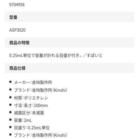
9704958
型番
ASP3020
商品の特徴
0.25mL単位で容量が計れる目盛が付き。／すぽいと
商品仕様
メーカー：金鵄製作所
ブランド：金鵄製作所（Kinshi）
材質：ポリエチレン
寸法：長さ：100mm
滅菌区分：未滅菌
容量：2mL
目盛り：0.25mL単位
ブランド：金鵄製作所（Kinshi）