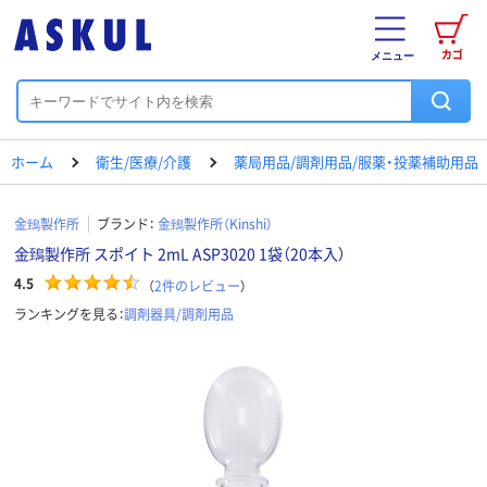
カゴ
メニュー
ホーム
衛生/医療/介護
薬局用品/調剤用品/服薬・投薬補助用品
金鵄製作所
ブランド：
金鵄製作所（Kinshi）
金鵄製作所 スポイト 2mL ASP3020 1袋（20本入）
4.5
（
2
件のレビュー
）
ランキングを見る：
調剤器具/調剤用品