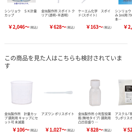
シンリョウ ＳＫ計量
金鵄製作所 スポイト ク
ケーエム化学 スポイ
シンリョウ
カップ
リア（透明・半透明）
ド（スポイト）
み 3ml用 79
本…
￥2,046～
￥628～
￥163～
￥2,
（税込）
（税込）
（税込）
この商品を見た人はこちらも検討されていま
す
金鵄製作所 計量カッ
アズワン ポリスポイト
金鵄製作所 小判型投薬
アスクル「
プ 調剤用 キャップにセ
瓶（無地タイプ） 調剤用
ラ」ポリス
ット可 未滅菌
凸凹目盛り …
￥106～
￥1,027～
￥828～
￥5
（税込）
（税込）
（税込）