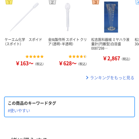
ケーエム化学 スポイド
金鵄製作所 スポイト クリ
松吉医科器械 ミヤハラ液
松
（スポイト）
ア（透明・半透明）
量計(円錐型)白目盛
30
0087298…
￥2,867
（税込）
￥163～
￥628～
（税込）
（税込）
ランキングをもっと見る
この商品のキーワードタグ
#使いやすい