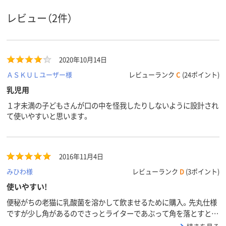
レビュー（2件）
2020年10月14日
ＡＳＫＵＬユーザー様
レビューランク
C
(24ポイント)
乳児用
１才未満の子どもさんが口の中を怪我したりしないように設計され
て使いやすいと思います。
2016年11月4日
みひわ様
レビューランク
D
(3ポイント)
使いやすい!
便秘がちの老猫に乳酸菌を溶かして飲ませるために購入。先丸仕様
ですが少し角があるのでさっとライターであぶって角を落とすと猫
の口にも入れやすく、シリンジより嫌がらずに飲んでくれます。軽