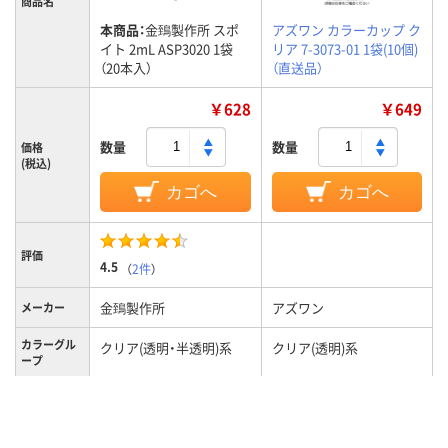
商品名
本商品：
金鵄製作所 スポ
アズワン カラーカップ ク
イト 2mL ASP3020 1袋
リア 7-3073-01 1袋(10個)
（20本入）
（直送品）
￥628
￥649
数量
数量
価格
(税込)
カゴへ
カゴへ
評価
4.5
（
2件
）
金鵄製作所
アズワン
メーカー
カラーグル
クリア(透明・半透明)系
クリア(透明)系
ープ
2mL
50mL
容量