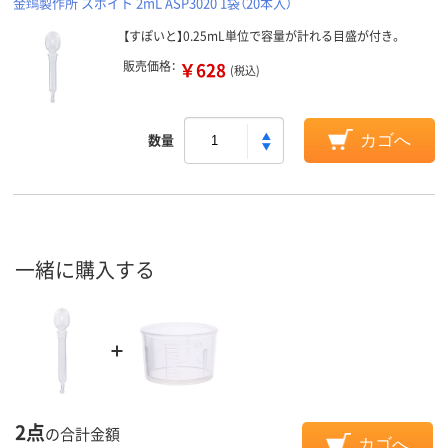
金鵄製作所 スポイト 2mL ASP3020 1袋（20本入）
【すぽいと】0.25mL単位で容量が計れる目盛が付き。
販売価格：
￥628
(税込)
数量
カゴへ
一緒に購入する
2点
の合計金額
カゴへ