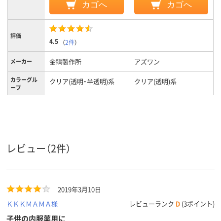
カゴへ
カゴへ
評価
4.5
（
2件
）
金鵄製作所
アズワン
メーカー
カラーグル
クリア(透明・半透明)系
クリア(透明)系
ープ
3mL
50mL
容量
レビュー（2件）
2019年3月10日
ＫＫＫＭＡＭＡ様
レビューランク
D
(3ポイント)
子供の内服薬用に