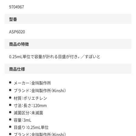
9704967
型番
ASP6020
商品の特徴
0.25mL単位で容量が計れる目盛が付き。／すぽいと
商品仕様
メーカー：金鵄製作所
ブランド：金鵄製作所（Kinshi）
材質：ポリエチレン
寸法：長さ：120mm
滅菌区分：未滅菌
容量：3mL
目盛り：0.25mL単位
ブランド：金鵄製作所（Kinshi）