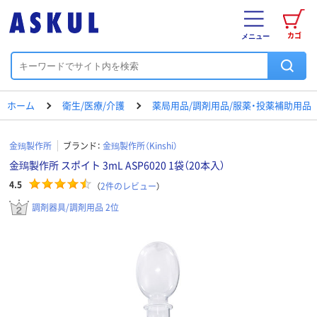
カゴ
メニュー
ホーム
衛生/医療/介護
薬局用品/調剤用品/服薬・投薬補助用品
金鵄製作所
ブランド：
金鵄製作所（Kinshi）
金鵄製作所 スポイト 3mL ASP6020 1袋（20本入）
4.5
（
2
件のレビュー
）
調剤器具/調剤用品 2位