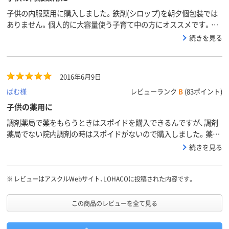
子供の内服薬用に購入しました。鉄剤(シロップ)を朝夕個包装では
ありません。個人的に大容量使う子育て中の方にオススメです。今
までは薬局から貰ったものをミルトン消毒し使用していましたが汚
続きを見る
れが気になっていたため助かりました。
2016年6月9日
ばむ様
レビューランク
B
(83ポイント)
子供の薬用に
調剤薬局で薬をもらうときはスポイドを購入できるんですが、調剤
薬局でない院内調剤の時はスポイドがないので購入しました。薬局
で購入するのは２０ｍｌもので３０ｍｌを今回は購入。１００本入
続きを見る
りと悩みましたがそこまで必要ないかなと２０本入りにしました。
口元は丸まっていて口の中を傷つけないようになってます。咳止め
のシロップは１度で飲ませられるので便利です。
※
レビューはアスクルWebサイト、LOHACOに投稿された内容です。
この商品のレビューを全て見る