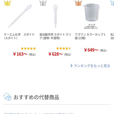
ケーエム化学 スポイド
金鵄製作所 スポイト クリ
アズワン カラーカップ 1
松
（スポイト）
ア（透明・半透明）
袋（10個）
30
￥649～
（税込）
￥163～
￥628～
（税込）
（税込）
ランキングをもっと見る
おすすめの代替商品