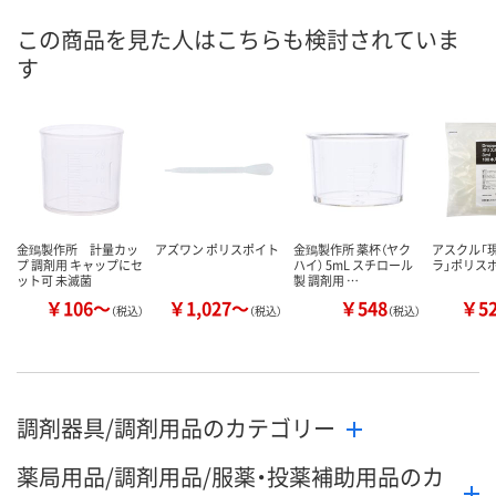
この商品を見た人はこちらも検討されていま
す
金鵄製作所 計量カッ
アズワン ポリスポイト
金鵄製作所 薬杯（ヤク
アスクル「
プ 調剤用 キャップにセ
ハイ） 5mL スチロール
ラ」ポリス
ット可 未滅菌
製 調剤用 …
￥106～
￥1,027～
￥548
￥5
（税込）
（税込）
（税込）
調剤器具/調剤用品のカテゴリー
薬局用品/調剤用品/服薬・投薬補助用品のカ