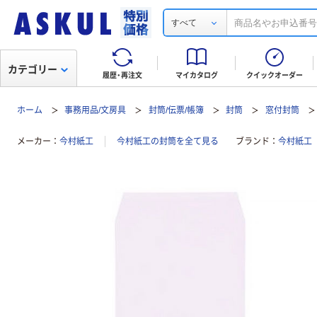
すべて
カテゴリー
履歴・再注文
マイカタログ
クイックオーダー
ホーム
事務用品/文房具
封筒/伝票/帳簿
封筒
窓付封筒
メーカー
今村紙工
今村紙工の封筒を全て見る
ブランド
今村紙工