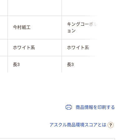
キングコーポレーシ
今村紙工
ムトウユ
ョン
ホワイト系
ホワイト系
イエロー
長3
長3
長3
テープ
テープ付
テープ・
ケント紙（ホワイト）
ケント紙（ホワイト）
カラー用
商品情報を印刷する
なし
なし
なし
アスクル商品環境スコアとは
あり
あり
あり