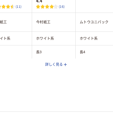
4.4
(11)
(16)
紙工
今村紙工
ムトウユニパック
イト系
ホワイト系
ホワイト系
長3
長4
詳しく見る
プなし
テープなし
テープ・のりなし
ト紙（ホワイト）
ケント紙（ホワイト）
ケント紙（ホワイト）
なし
なし
あり
あり