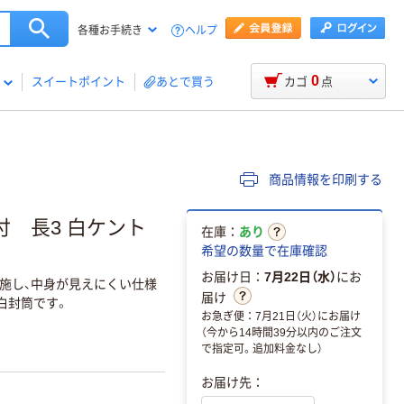
ヘルプ
各種お手続き
0
スイートポイント
あとで買う
カゴ
点
商品情報を印刷する
 長3 白ケント
在庫：
あり
希望の数量で在庫確認
お届け日：
7月22日（水）
にお
施し、中身が見えにくい仕様
届け
の白封筒です。
お急ぎ便：7月21日（火）にお届け
（今から14時間39分以内のご注文
で指定可。追加料金なし）
お届け先：