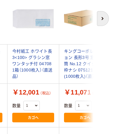
次へ
長
今村紙工 ホワイト長
キングコーポレーシ
ムトウユ
3<100> グラシン窓
ョン 長形3号 窓明封
3 窓3号
ワンタッチ付 04708
筒 No.12 クイック付
80 1102
1箱（1000枚入）（直送
枠ナシ 075121 1箱
(1000枚
品）
(1000枚入)（直送品）
￥12,001
￥11,071
￥6,4
（税込）
（税込）
数量
数量
数量
カゴへ
カゴへ