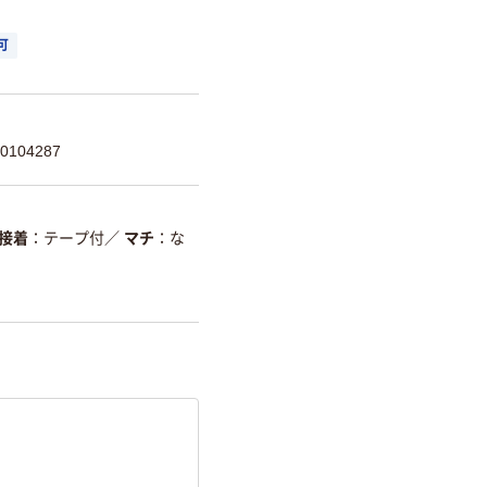
可
104287
/接着
テープ付
／
マチ
な