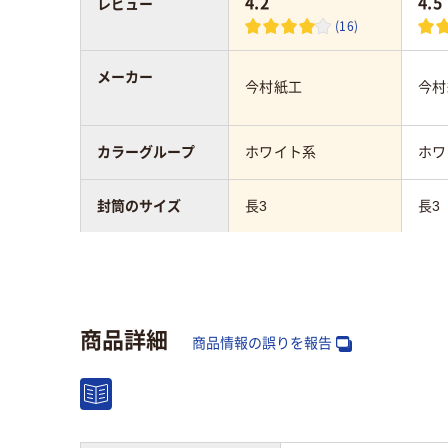
4.2
4.5
レビュー
(16)
メーカー
今村紙工
今村
カラーグループ
ホワイト系
ホワ
封筒のサイズ
長3
長3
テープ/接着
テープ付
テー
封筒の材質
ケント紙（ホワイト）
ケン
商品詳細
商品情報の誤りを報告
〒枠
なし
なし
窓の有無
あり
あり