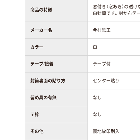
窓付き（窓あき）の透けな
マチの有無
なし
なし
商品の特徴
白封筒です。封かんテー
封筒の特徴
透けない
透け
メーカー名
今村紙工
留め具の有無
なし
なし
カラー
白
封筒裏面の貼り方
センター貼り
セン
テープ/接着
テープ付
アスクル商品環境
封筒裏面の貼り方
センター貼り
スコア
留め具の有無
なし
〒枠
なし
その他
裏地紋印刷入