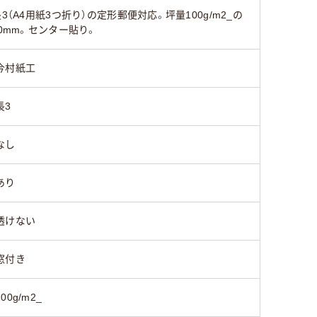
A4用紙3つ折り）の定形郵便対応。坪量100g/m2_の
なし
なし
なし
0mm。センター貼り。
透けない
今村紙工
なし
なし
なし
長3
センター貼り
センター貼り
サイド貼
なし
あり
透けない
窓付き
100g/m2_