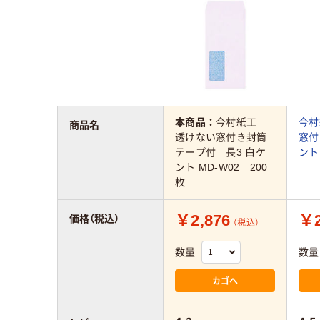
本商品：
今村紙工
今村
商品名
透けない窓付き封筒
窓付
テープ付 長3 白ケ
ント
ント MD-W02 200
枚
￥2,876
￥2
価格（税込）
（税込）
数量
数量
カゴへ