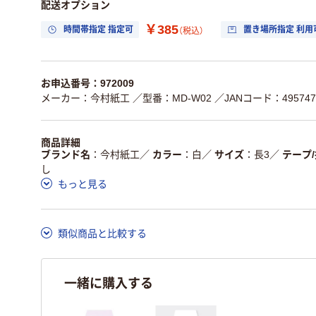
配送オプション
￥385
時間帯指定 指定可
置き場所指定 利用
（税込）
お申込番号：972009
メーカー：今村紙工
／型番：MD-W02
／JANコード：4957470
商品詳細
ブランド名
今村紙工
／
カラー
白
／
サイズ
長3
／
テープ
し
もっと見る
類似商品と比較する
一緒に購入する