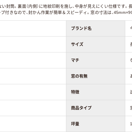
い封筒。裏面（内側）に地紋印刷を施し、中身が見えにくい仕様です。長3（
なし
なし
プ付きなので、封かん作業が簡単＆スピーディ。窓の寸法は、45mm×9
ない
透けない
ブランド名
なし
なし
サイズ
ター貼り
センター貼り
サイド貼り
マチ
窓の有無
特徴
商品タイプ
坪量