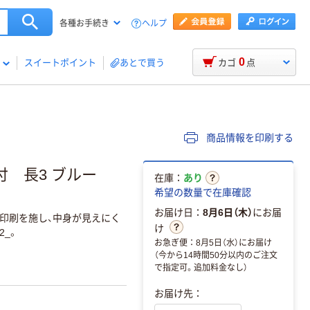
ヘルプ
各種お手続き
0
スイートポイント
あとで買う
カゴ
点
商品情報を印刷する
 長3 ブルー
在庫：
あり
希望の数量で在庫確認
お届け日：
8月6日（木）
にお届
印刷を施し、中身が見えにく
け
2_。
お急ぎ便：8月5日（水）にお届け
（今から14時間50分以内のご注文
で指定可。追加料金なし）
お届け先：