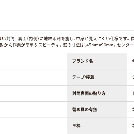
なし
なし
あり
あり
ない封筒。裏面（内側）に地紋印刷を施し、中身が見えにくい仕様です。長3（
なし
なし
封かん作業が簡単＆スピーディ。窓の寸法は、45mm×90mm。センタ
ない
透けない
ブランド名
なし
なし
テープ/接着
ター貼り
センター貼り
サイド貼り
封筒裏面の貼り方
50
留め具の有無
〒枠