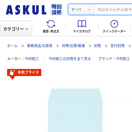
すべて
カテゴリー
履歴・再注文
マイカタログ
クイックオーダー
ホーム
事務用品/文房具
封筒/伝票/帳簿
封筒
窓付封筒
メーカー
今村紙工
今村紙工の封筒を全て見る
ブランド
今村紙工
本気プライス