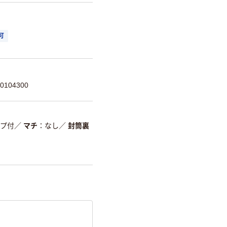
可
104300
プ付
／
マチ
なし
／
封筒裏