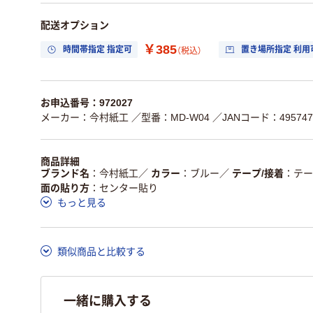
配送オプション
￥385
時間帯指定 指定可
置き場所指定 利用
（税込）
お申込番号：972027
メーカー：今村紙工
／型番：MD-W04
／JANコード：4957470
商品詳細
ブランド名
今村紙工
／
カラー
ブルー
／
テープ/接着
テー
面の貼り方
センター貼り
もっと見る
類似商品と比較する
一緒に購入する