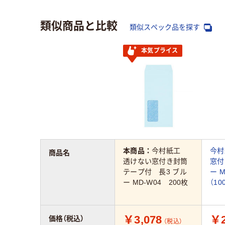
類似商品と比較
類似スペック品を探す
本気プライス
本商品：
今村紙工
今村
商品名
透けない窓付き封筒
窓付
テープ付 長3 ブル
ー M
ー MD-W04 200枚
（10
￥3,078
￥2
価格（税込）
（税込）