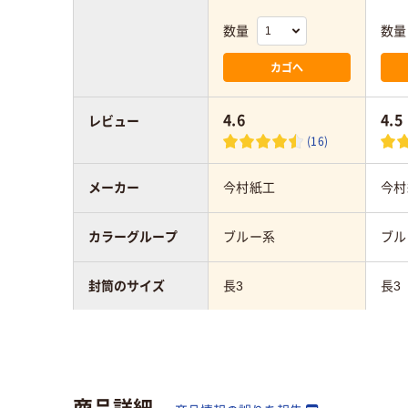
数量
数量
カゴへ
4.6
4.5
レビュー
(16)
メーカー
今村紙工
今村
カラーグループ
ブルー系
ブル
封筒のサイズ
長3
長3
テープ/接着
テープ付
テー
封筒の材質
カラー用紙
カラ
商品詳細