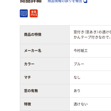
商品情報の誤りを報告
〒枠
なし
なし
窓の有無
あり
あり
窓付き（窓あき）の透け
マチの有無
なし
なし
商品の特徴
かんテープ付きなので、
封筒の特徴
透けない
透け
メーカー名
今村紙工
留め具の有無
なし
なし
カラー
ブルー
封筒裏面の貼り方
センター貼り
セン
マチ
なし
アスクル商品環境
窓の有無
あり
スコア
特徴
透けない