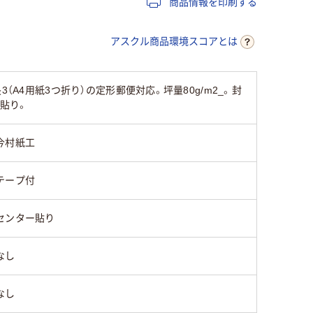
商品情報を印刷する
なし
なし
なし
アスクル商品環境スコアとは
あり
あり
あり
A4用紙3つ折り）の定形郵便対応。坪量80g/m2_。封
なし
なし
なし
ー貼り。
今村紙工
なし
なし
なし
テープ付
サイド貼り
サイド貼り
サイド貼
センター貼り
なし
なし