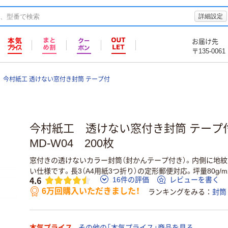
詳細設定
お届け先
〒135-0061
今村紙工 透けない窓付き封筒 テープ付
今村紙工 透けない窓付き封筒 テープ付
MD-W04 200枚
窓付きの透けないカラー封筒（封かんテープ付き）。内側に地紋
い仕様です。長3（A4用紙3つ折り）の定形郵便対応。坪量80g/m
4.6
16件の評価
レビューを書く
6万回購入いただきました！
ランキングをみる
封筒
本気プライス
その他の「本気プライス」商品を見る