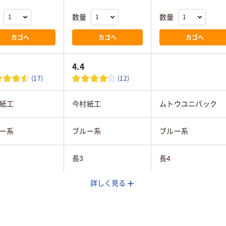
数量
数量
カゴへ
カゴへ
カゴへ
4.4
(17)
(12)
紙工
今村紙工
ムトウユニパック
ー系
ブルー系
ブルー系
長3
長4
詳しく見る
プなし
テープなし
テープ・のりなし
ー用紙
カラー用紙
カラー用紙