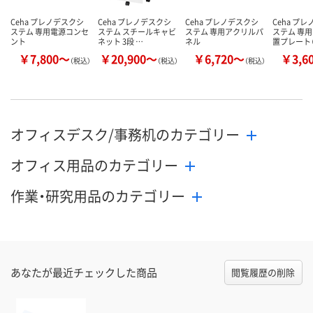
Ceha プレノデスクシ
Ceha プレノデスクシ
Ceha プレノデスクシ
Ceha プ
ステム 専用電源コンセ
ステム スチールキャビ
ステム 専用アクリルパ
ステム 専用
ント
ネット 3段 …
ネル
置プレート
￥7,800～
￥20,900～
￥6,720～
￥3,6
（税込）
（税込）
（税込）
オフィスデスク/事務机のカテゴリー
オフィス用品のカテゴリー
作業・研究用品のカテゴリー
あなたが最近チェックした商品
閲覧履歴の削除