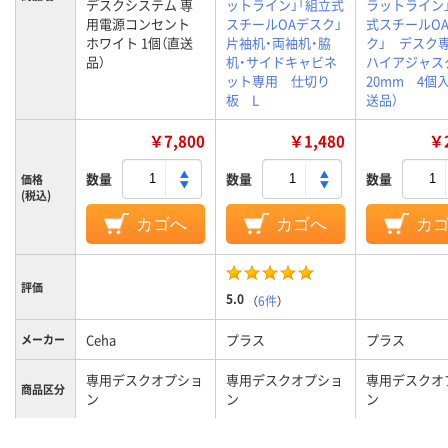
デスクシステム 専
ットライン」「組立式
ラットライン
用電源コンセント
スチールOAデスク」
式スチールO
ホワイト 1個（直送
片袖机・両袖机・脇
ク」 デス
品）
机・サイドキャビネ
ハイアジャス
ット専用 仕切り
20mm 4個
板 L
送品）
￥7,800
￥1,480
￥2
数量
数量
数量
価格
(税込)
カゴへ
カゴへ
カ
評価
5.0
（
6件
）
Ceha
プラス
プラス
メーカー
専用デスクオプショ
専用デスクオプショ
専用デスクオ
商品区分
ン
ン
ン
カラーグ
ホワイト系
ブラック系