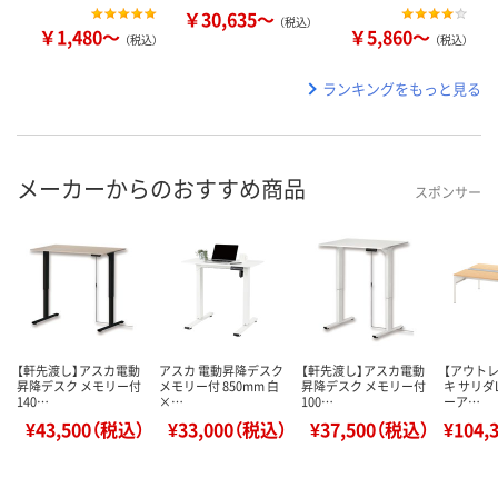
￥30,635～
（税込）
￥1,480～
￥5,860～
（税込）
（税込）
ランキングをもっと見る
メーカーからのおすすめ商品
スポンサー
【軒先渡し】アスカ電動
アスカ 電動昇降デスク
【軒先渡し】アスカ電動
【アウト
昇降デスク メモリー付
メモリー付 850mm 白
昇降デスク メモリー付
キ サリダ
140…
×…
100…
ーア…
¥43,500（税込）
¥33,000（税込）
¥37,500（税込）
¥104,