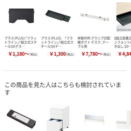
プラス（PLUS）「フラッ
プラス（PLUS) 「フラ
林製作所 クランプ式配
【組立設置込
トライン」「組立式スチ
ットライン」「組立式ス
線ダクト デスク、テー
ンフォントi
ールOAデス…
チールOAデ…
ブル用
き出し SD
￥1,180～
￥1,300
￥7,780～
￥4,8
（税込）
（税込）
（税込）
この商品を見た人はこちらも検討されていま
す