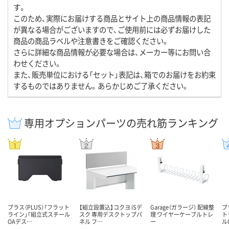
す。
このため、実際にお届けする商品とサイト上の商品情報の表記
が異なる場合がございますので、ご使用前には必ずお届けした
商品の商品ラベルや注意書きをご確認ください。
さらに詳細な商品情報が必要な場合は、メーカー等にお問い合
わせください。
また、販売単位における「セット」表記は、箱でのお届けをお約束
するものではありません。あらかじめご了承ください。
専用オプションパーツの売れ筋ランキング
プラス（PLUS）「フラット
【組立設置込】コクヨ iSデ
Garage（ガラージ） 配線整
プ
ライン」「組立式スチール
スク 専用デスクトップパ
理 ワイヤーケーブルトレ
ト
OAデス…
ネル フ…
ー
ル