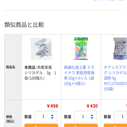
類似商品と比較
本商品：
鳥繁産業
新越化成工業 ドラ
オアシスプラ
商品名
シリカゲル 3g 1
イナウ 家庭用乾燥
グ シリカゲ
袋（100個入）
剤 20g×6ヶ入 1袋
湿剤 5g
(20g×6個入)
45711742001
(50袋)
￥498
￥430
数量
数量
数量
価格
(税込)