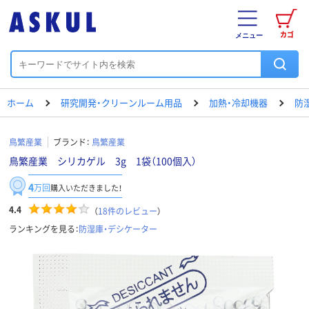
カゴ
メニュー
ホーム
研究開発・クリーンルーム用品
加熱・冷却機器
防
鳥繁産業
ブランド：
鳥繁産業
鳥繁産業 シリカゲル 3g 1袋（100個入）
4
万回
購入いただきました！
4.4
（
18
件のレビュー
）
ランキングを見る：
防湿庫・デシケーター