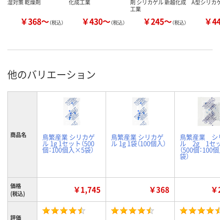
湿対策 乾燥剤
化成工業
剤 シリカゲル 新越化成
A型シリカ
工業
￥368～
￥430～
￥245～
￥4
（税込）
（税込）
（税込）
他のバリエーション
商品名
鳥繁産業 シリカゲ
鳥繁産業 シリカゲ
鳥繁産業 シ
ル 1g 1セット（500
ル 1g 1袋（100個入）
ル 2g 1セ
個：100個入×5袋）
（500個：100
袋）
価格
￥1,745
￥368
￥2
(税込)
評価