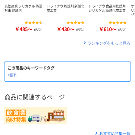
鳥繁産業 シリカゲル 防湿
ドライナウ 乾燥剤 新越化
ドライナウ 食品用乾燥剤
オ
対策 乾燥剤
成工業
シリカゲル 新越化成工業
リ
45
￥485～
￥430～
￥610～
（税込）
（税込）
（税込）
ランキングをもっと見る
この商品のキーワードタグ
#便利
商品に関連するページ
おすすめ特集一覧