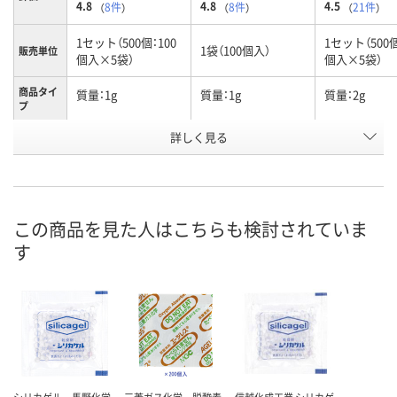
4.8
4.8
4.5
（
8件
）
（
8件
）
（
21件
）
1セット（500個：100
1セット（500個
1袋（100個入）
販売単位
個入×5袋）
個入×5袋）
商品タイ
質量：1g
質量：1g
質量：2g
プ
お申込番
詳しく見る
6165554
9933852
9934072
号
あり
あり
あり
在庫
8月6日（木）
8月6日（木）
8月6日（木）
お届け日
この商品を見た人はこちらも検討されていま
す
数量
数量
数量
カゴへ
カゴへ
カ
シリカゲル 馬野化学
三菱ガス化学 脱酸素
信越化成工業 シリカゲ