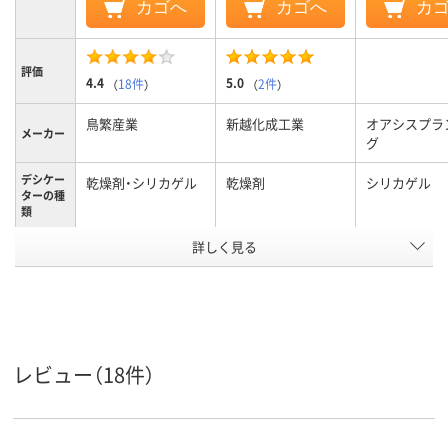
カゴへ
カゴへ
カ
評価
4.4
5.0
（
18件
）
（
2件
）
鳥繁産業
新越化成工業
オアシスプラ
メーカー
グ
デシケー
乾燥剤・シリカゲル
乾燥剤
シリカゲル
ターの種
類
アスクル
詳しく見る
商品環境
20
スコア
レビュー（18件）