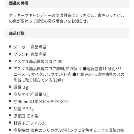
商品の特徴
温室効果ガスなどの削減
クッキーやキャンディーの防湿対策にシリカゲル。青色シリカゲル
この商品の環境配慮ポイントです。下記商品詳細「
の色が変わって湿気の吸収度合いをお知らせ。
アスクル商品環境スコア詳細／加点項目
」で確認できます。
商品仕様
メーカー：鳥繁産業
ブランド：鳥繁産業
アスクル商品環境スコア：20
アスクル商品環境スコア詳細/加点項目：●容器包装11:分別・リ
ユース・リサイクルしやすい(10点)●仕組み30-1:温室効果ガスの
削減に取り組んでいる(10点)
質量：3ｇ
商品タイプ：質量：3g
寸法(mm)：【巾×ピッチ】50×50
品種：SP-3g
原産国：日本製
材質：PETフィルム
商品特徴：青色のシリカゲルがピンクに変色することで湿気の吸