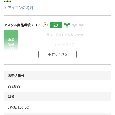
アイコンの説明
20
アスクル商品環境スコア
環境に配慮した材料を使用
容器
包装
省資源・無包装
分別・リサイクルしやすい設計
詳しく見る
環境に配慮した材料を使用
商品
お申込番号
本体
省資源・省エネ・節水
9933899
分別・リサイクルしやすい設計
型番
独自の回収スキームがある
仕組
SP-3g(100*50)
アスクルで資源循環している