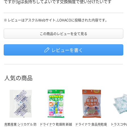
ですが3gは長持ちしてよいです交換頻度で使い分けたいです
※
レビューはアスクルWebサイト、LOHACOに投稿された内容です。
この商品のレビューを全て見る
レビューを書く
人気の商品
鳥繁産業 シリカゲル 防
ドライナウ 乾燥剤 新越
ドライナウ 食品用乾燥
トラスコ中山