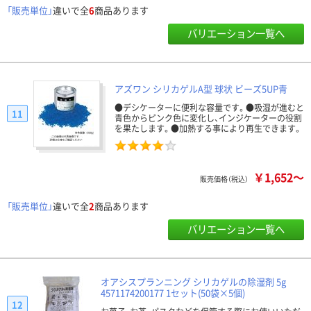
「販売単位」
違いで全
6
商品あります
バリエーション一覧へ
アズワン シリカゲルA型 球状 ビーズ5UP青
●デシケーターに便利な容量です。●吸湿が進むと
11
青色からピンク色に変化し、インジケーターの役割
を果たします。●加熱する事により再生できます。
￥1,652～
販売価格（税込）
「販売単位」
違いで全
2
商品あります
バリエーション一覧へ
オアシスプランニング シリカゲルの除湿剤 5g
4571174200177 1セット(50袋×5個)
12