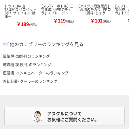
トラスコ中山
【スプレーボトル】 三
【アスクル限定販売】
【スプレ
TRUSCO ペコペット
宝化成 「現場のチカ
「現場のチカラ」PPロ
宝化成 
（ポリサイフォン・給
ラ」 スプレーボト…
ート（漏斗・じょう…
ラ」 ト
油…
￥219
￥102
（税込）
（税込）
￥199
（税込）
他のカテゴリーのランキングを見る
電気炉・加熱器のランキング
乾燥機（実験用）のランキング
恒温槽・インキュベーターのランキング
冷却装置・クーラーのランキング
アスクルについて
お気軽にご質問ください。