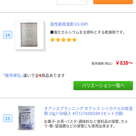
高性能吸湿剤 EX-DRY
●塩化カルシウムを主原料とする乾燥剤です。
14
￥838～
販売価格（税込）
「販売単位」
違いで全
4
商品あります
バリエーション一覧へ
オアシスプランニング オアシス シリカゲルの除湿
剤 10g×50袋入 4571174200184 1セット(5個)
15
お菓子・お茶・パスタ・調味料など食料品の保管、カメ
ラ・靴・望遠鏡などの保管にも使用出来ます。