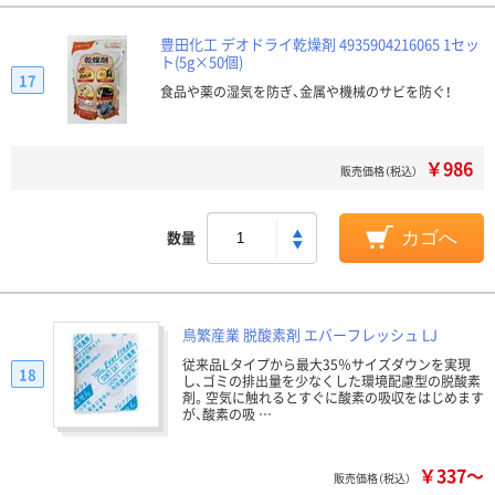
豊田化工 デオドライ乾燥剤 4935904216065 1セッ
ト(5g×50個)
17
食品や薬の湿気を防ぎ、金属や機械のサビを防ぐ！
￥986
販売価格（税込）
数量
カゴへ
鳥繁産業 脱酸素剤 エバーフレッシュ LJ
従来品Lタイプから最大35％サイズダウンを実現
18
し、ゴミの排出量を少なくした環境配慮型の脱酸素
剤。空気に触れるとすぐに酸素の吸収をはじめます
が、酸素の吸 …
￥337～
販売価格（税込）