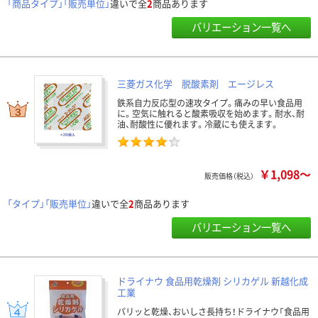
「商品タイプ」「販売単位」
違いで全
2
商品あります
バリエーション一覧へ
三菱ガス化学 脱酸素剤 エージレス
鉄系自力反応型の速攻タイプ。痛みの早い食品用
に。空気に触れると酸素吸収を始めます。耐水、耐
油、耐酸性に優れます。冷蔵にも使えます。
￥1,098～
販売価格（税込）
「タイプ」「販売単位」
違いで全
2
商品あります
バリエーション一覧へ
ドライナウ 食品用乾燥剤 シリカゲル 新越化成
工業
パリッと乾燥、おいしさ長持ち！ドライナウ「食品用