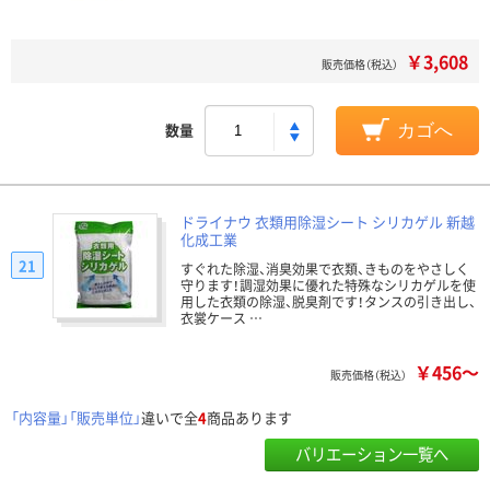
￥3,608
販売価格（税込）
数量
カゴへ
ドライナウ 衣類用除湿シート シリカゲル 新越
化成工業
21
すぐれた除湿、消臭効果で衣類、きものをやさしく
守ります！調湿効果に優れた特殊なシリカゲルを使
用した衣類の除湿、脱臭剤です！タンスの引き出し、
衣裳ケース …
￥456～
販売価格（税込）
「内容量」「販売単位」
違いで全
4
商品あります
バリエーション一覧へ