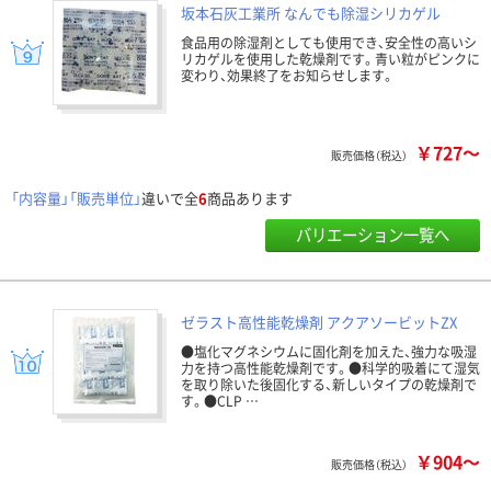
坂本石灰工業所 なんでも除湿シリカゲル
食品用の除湿剤としても使用でき、安全性の高いシ
リカゲルを使用した乾燥剤です。青い粒がピンクに
変わり、効果終了をお知らせします。
￥727～
販売価格（税込）
「内容量」「販売単位」
違いで全
6
商品あります
バリエーション一覧へ
ゼラスト高性能乾燥剤 アクアソービットZX
●塩化マグネシウムに固化剤を加えた、強力な吸湿
力を持つ高性能乾燥剤です。●科学的吸着にて湿気
を取り除いた後固化する、新しいタイプの乾燥剤で
す。●CLP …
￥904～
販売価格（税込）