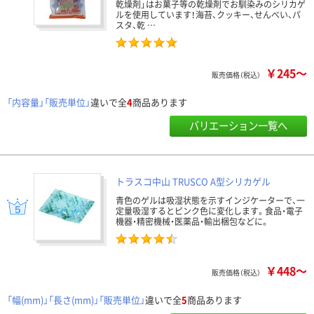
乾燥剤」はお菓子等の乾燥剤でお馴染みのシリカゲ
ルを使用しています！海苔、クッキー、せんべい、パ
スタ、乾 …
￥245～
販売価格（税込）
「内容量」「販売単位」
違いで全
4
商品あります
バリエーション一覧へ
トラスコ中山 TRUSCO A型シリカゲル
青色のゲルは吸湿状態を示すインジケーターで、一
定量吸湿するとピンク色に変化します。食品・電子
機器・精密機械・医薬品・輸出梱包などに。
￥448～
販売価格（税込）
「幅(mm)」「長さ(mm)」「販売単位」
違いで全
5
商品あります