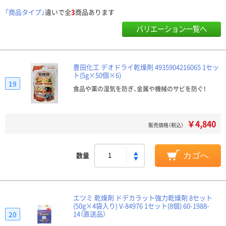
「商品タイプ」
違いで全
3
商品あります
バリエーション一覧へ
豊田化工 デオドライ乾燥剤 4935904216065 1セッ
ト(5g×50個×6)
19
食品や薬の湿気を防ぎ、金属や機械のサビを防ぐ！
￥4,840
販売価格（税込）
数量
カゴへ
エツミ 乾燥剤 ドデカラット強力乾燥剤 8セット
(50g×4袋入り) V-84976 1セット(8個) 60-1988-
14（直送品）
20