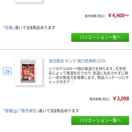
￥4,400～
販売価格（税込）
「型番」
違いで全
5
商品あります
バリエーション一覧へ
浅沼商会 キング 強力乾燥剤 OZO
シリカゲルの4～7倍の吸湿力を持ちます。化学反
29
応によって吸湿を行うので、気温に左右されずに常
に一定の吸湿力を発揮します。商品パッケージにチ
ャック付きア …
￥3,098
販売価格（税込）
「容量(g)」「販売単位」
違いで全
2
商品あります
バリエーション一覧へ