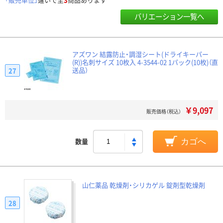
バリエーション一覧へ
アズワン 結露防止・調湿シート(ドライキーパー
(R))名刺サイズ 10枚入 4-3544-02 1パック(10枚)（直
送品）
27
￥9,097
販売価格（税込）
数量
カゴへ
山仁薬品 乾燥剤・シリカゲル 錠剤型乾燥剤
28