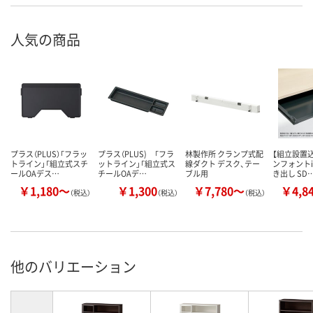
人気の商品
プラス（PLUS）「フラッ
プラス（PLUS) 「フラ
林製作所 クランプ式配
【組立設置込
トライン」「組立式スチ
ットライン」「組立式ス
線ダクト デスク、テー
ンフォントi
ールOAデス…
チールOAデ…
ブル用
き出し SD
￥1,180～
￥1,300
￥7,780～
￥4,8
（税込）
（税込）
（税込）
他のバリエーション