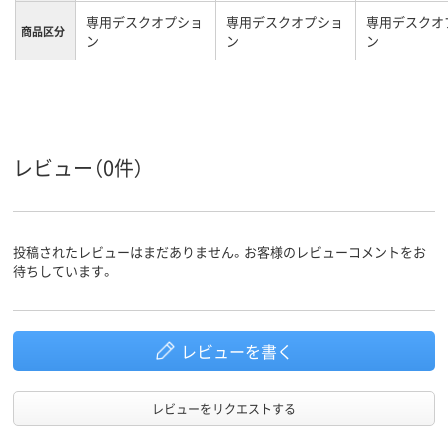
専用デスクオプショ
専用デスクオプショ
専用デスクオ
商品区分
ン
ン
ン
キャスター付き
特徴
カラーグ
ホワイト系
ブラック系
ループ
レビュー（0件）
14kg
15g
質量
投稿されたレビューはまだありません。お客様のレビューコメントをお
待ちしています。
レビューを書く
レビューをリクエストする