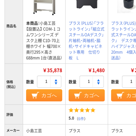
本商品：
小島工芸
プラス（PLUS）「フラ
プラス（PLUS
商品名
【設置込】 COM-1 コ
ットライン」「組立式
ラットライン
ムワンシリーズ デ
スチールOAデスク」
式スチールO
スク上棚 C1D-70上
片袖机・両袖机・脇
ク」 デス
棚ホワイト 幅700×
机・サイドキャビネ
ハイアジャス
奥行295×高さ
ット専用 仕切り
20mm 4個
688mm 1台（直送品）
板 L
送品）
￥35,878
￥1,480
￥2
数量
数量
数量
価格
(税込)
カゴへ
カゴへ
カ
評価
5.0
（
6件
）
小島工芸
プラス
プラス
メーカー