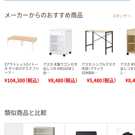
メーカーからのおすすめ商品
スポンサー
【アウトレット】イトー
アスカ 木製ワゴン 引き
アスカ シンプルデスク
アスカ 木
キ サリダLFデスク フリ
出しつき HWG01W 1
木目+ブラック
出しつき 
ーア…
台…
SDK80B…
1…
¥104,300（税込）
¥8,480（税込）
¥5,480（税込）
¥8,
類似商品と比較