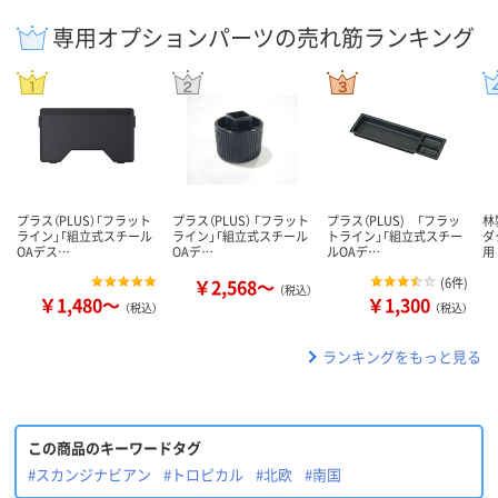
専用オプションパーツの売れ筋ランキング
プラス（PLUS）「フラット
プラス（PLUS） 「フラット
プラス（PLUS) 「フラッ
林
ライン」「組立式スチール
ライン」「組立式スチール
トライン」「組立式スチー
ダ
OAデス…
OAデ…
ルOAデ…
用
￥2,568～
(
6件
)
（税込）
￥1,480～
￥1,300
（税込）
（税込）
ランキングをもっと見る
この商品のキーワードタグ
#スカンジナビアン
#トロピカル
#北欧
#南国