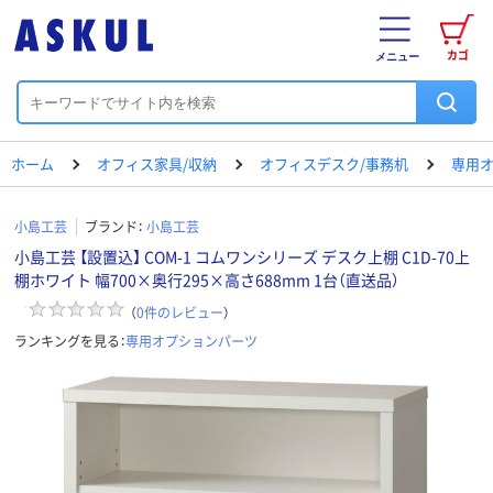
カゴ
メニュー
ホーム
オフィス家具/収納
オフィスデスク/事務机
専用
小島工芸
ブランド：
小島工芸
小島工芸 【設置込】 COM-1 コムワンシリーズ デスク上棚 C1D-70上
棚ホワイト 幅700×奥行295×高さ688mm 1台（直送品）
（
0
件のレビュー
）
ランキングを見る：
専用オプションパーツ