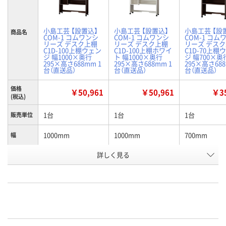
小島工芸 【設置込】
小島工芸 【設置込】
小島工芸 【設
商品名
COM-1 コムワンシ
COM-1 コムワンシ
COM-1 コム
リーズ デスク上棚
リーズ デスク上棚
リーズ デス
C1D-100上棚ウェン
C1D-100上棚ホワイ
C1D-70上棚
ジ 幅1000×奥行
ト 幅1000×奥行
ジ 幅700×奥
295×高さ688mm 1
295×高さ688mm 1
295×高さ688
台（直送品）
台（直送品）
台（直送品）
価格
￥50,961
￥50,961
￥35
(税込)
1台
1台
1台
販売単位
1000mm
1000mm
700mm
幅
詳しく見る
ウェンジ
ウッディホワイト
ウェンジ
カラー
お申込番
A055143
A055119
A055144
号
直送品
直送品
直送品
在庫
8月31日（月）まで
8月31日（月）まで
8月31日（月）
お届け日