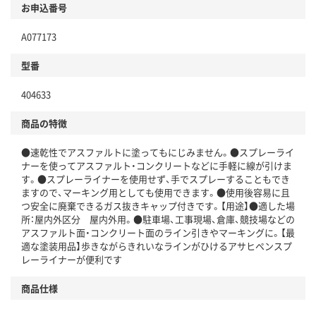
お申込番号
A077173
型番
404633
商品の特徴
●速乾性でアスファルトに塗ってもにじみません。●スプレーライ
ナーを使ってアスファルト・コンクリートなどに手軽に線が引けま
す。●スプレーライナーを使用せず、手でスプレーすることもでき
ますので、マーキング用としても使用できます。●使用後容易に且
つ安全に廃棄できるガス抜きキャップ付きです。【用途】●適した場
所：屋内外区分 屋内外用。●駐車場、工事現場、倉庫、競技場などの
アスファルト面・コンクリート面のライン引きやマーキングに。【最
適な塗装用品】歩きながらきれいなラインがひけるアサヒペンスプ
レーライナーが便利です
商品仕様