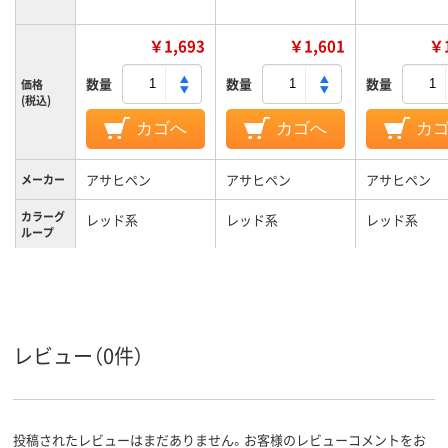
￥1,693
￥1,601
￥1
数量
数量
数量
価格
(税込)
カゴへ
カゴへ
カ
アサヒペン
アサヒペン
アサヒペン
メーカー
カラーグ
レッド系
レッド系
レッド系
ループ
ツヤなし
ツヤあり
ツヤなし
特性
400mL
内容量
コンクリート
コンクリート
レビュー（0件）
投稿されたレビューはまだありません。お客様のレビューコメントをお