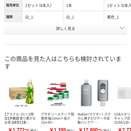
1セット（6本入）
1本
1セット（6本入
販売単位
白_1
白_1
黄色_1
種類
お申込番
詳しく見る
EJ30787
A077171
EJ30786
号
あり
あり
6点
在庫
8月11日（火）
8月11日（火）
8月11日（火）
お届け日
この商品を見た人はこちらも検討されていま
す
数量
数量
数量
カゴへ
カゴへ
カ
【アスクル・ロハコ限
アサダ シールテープ 配
Maktar（マクター） スマ
USBメモリー
定】伊藤園 香り豊かな
管用 幅13mm×長さ
ホに挿すだけデータ自
キャップ式
お茶 【緑茶】【麦…
15m R5…
動バックア…
32/64/128
￥1,772～
￥1,399
￥17,800～
￥2,7
（税込）
（税込）
（税込）