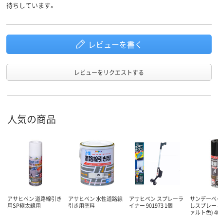
待ちしています。
用途
レビューを書く
レビューをリクエストする
人気の商品
屋内外兼用
屋内外兼用
屋内外兼用
使用場所
アサヒペン 道路線引き
アサヒペン 水性道路線
アサヒペン スプレーラ
サンデーペ
用SP極太線用
引き用塗料
イナー 901973 1個
しスプレー 
ァルト色) 4