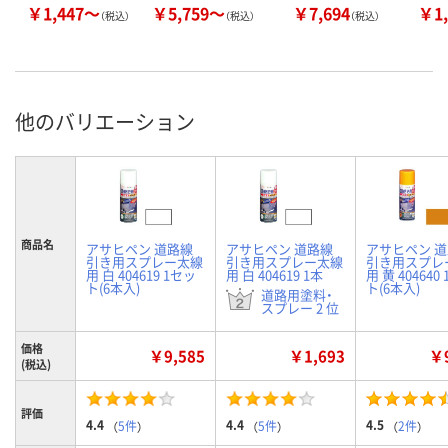
￥1,447～
￥5,759～
￥7,694
￥1,
（税込）
（税込）
（税込）
他のバリエーション
商品名
アサヒペン 道路線
アサヒペン 道路線
アサヒペン 
引き用スプレー太線
引き用スプレー太線
引き用スプレ
用 白 404619 1セッ
用 白 404619 1本
用 黄 404640
ト(6本入)
ト(6本入)
道路用塗料・
スプレー 2 位
価格
￥9,585
￥1,693
￥9
(税込)
評価
4.4
4.4
4.5
（
5件
）
（
5件
）
（
2件
）