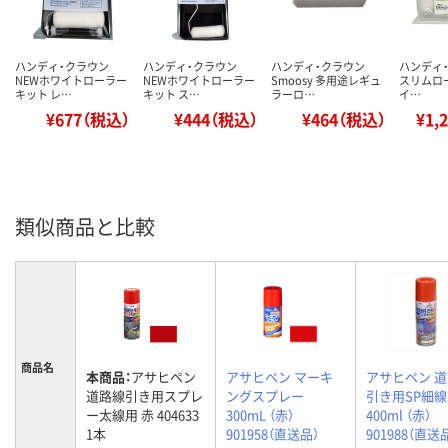
ハンディ・クラウン
ハンディ・クラウン
ハンディ・クラウン
ハンディ・
NEWホワイトローラー
NEWホワイトローラー
Smoosy 多用途レギュ
スリムロー
キット レ…
キット ス…
ラーロ…
イ…
¥677（税込）
¥444（税込）
¥464（税込）
¥1,
類似商品と比較
商品名
本商品：
アサヒペン
アサヒペン マーキ
アサヒペン 
道路線引き用スプレ
ングスプレー
引き用SP細
ー太線用 赤 404633
300mL （赤）
400ml （赤）
1本
901958（直送品）
901988（直送