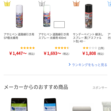
アサヒペン 道路線引き用
アサヒペン 道路線引き用
サンデーペイント 線消し
ア
SP極太線用
スプレー 太線用 400ml
スプレー 黒(アスファル
き
ト色) 40…
(
1件
)
￥1,447～
￥1,693～
￥1,808
（税込）
（税込）
（税込）
ランキングをもっと見る
メーカーからのおすすめ商品
スポンサー