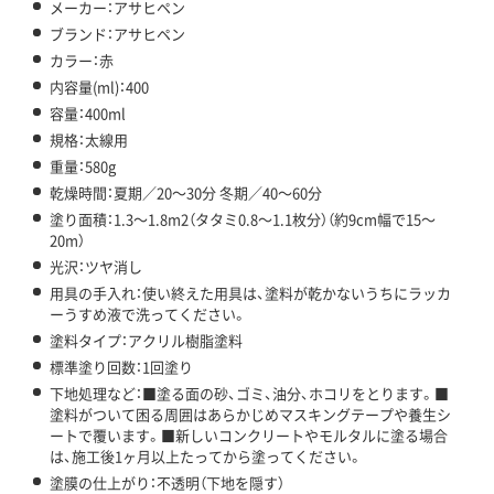
メーカー：アサヒペン
ブランド：アサヒペン
カラー：赤
内容量(ml)：400
容量：400ml
規格：太線用
重量：580g
乾燥時間：夏期／20～30分 冬期／40～60分
塗り面積：1.3～1.8m2（タタミ0.8～1.1枚分）（約9cm幅で15～
20m）
光沢：ツヤ消し
用具の手入れ：使い終えた用具は、塗料が乾かないうちにラッカ
ーうすめ液で洗ってください。
塗料タイプ：アクリル樹脂塗料
標準塗り回数：1回塗り
下地処理など：■塗る面の砂、ゴミ、油分、ホコリをとります。■
塗料がついて困る周囲はあらかじめマスキングテープや養生シ
ートで覆います。■新しいコンクリートやモルタルに塗る場合
は、施工後1ヶ月以上たってから塗ってください。
塗膜の仕上がり：不透明（下地を隠す）