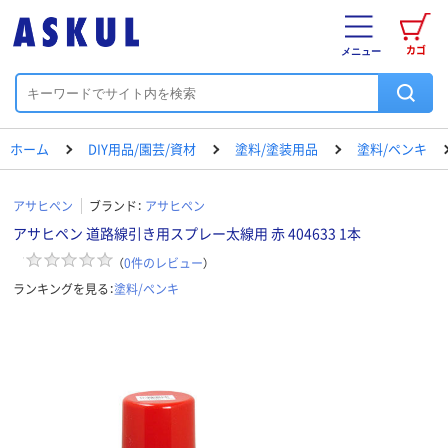
カゴ
メニュー
ホーム
DIY用品/園芸/資材
塗料/塗装用品
塗料/ペンキ
アサヒペン
ブランド：
アサヒペン
アサヒペン 道路線引き用スプレー太線用 赤 404633 1本
（
0
件のレビュー
）
ランキングを見る：
塗料/ペンキ