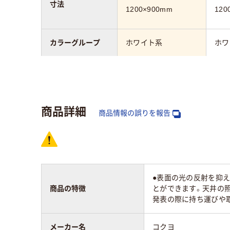
寸法
1200×900mm
120
カラーグループ
ホワイト系
ホワ
幅：mm
1200mm
120
高さ：mm
900mm
商品詳細
商品情報の誤りを報告
タイプ
無地
無地
ホワイトボード面
片面（無地）
片面
数
●表面の光の反射を抑
商品の特徴
とができます。天井の照
厚さ
0.3ｍｍ
0.5
発表の際に持ち運びや取
質量
0.783kg
メーカー名
コクヨ