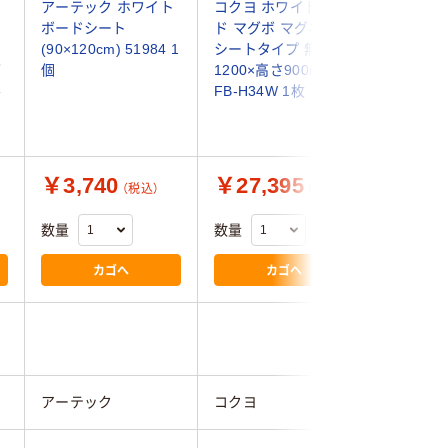
アーテック ホワイト
コクヨ ホワイトボー
コクヨ 
ボードシート
ド マグボ マグネット
ド ピタ
(90×120cm) 51984 1
シートタイプ 無地 幅
タイプ 無
グ
個
1200×高さ900mm
高さ900m
ル
FB-H34W 1枚
P34W 1
￥3,740
￥27,395
￥31,
（税込）
（税込）
数量
数量
数量
カゴへ
カゴへ
アーテック
コクヨ
コクヨ