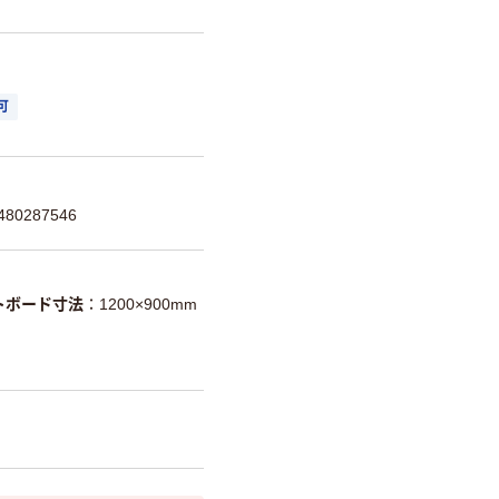
可
80287546
トボード寸法
1200×900mm