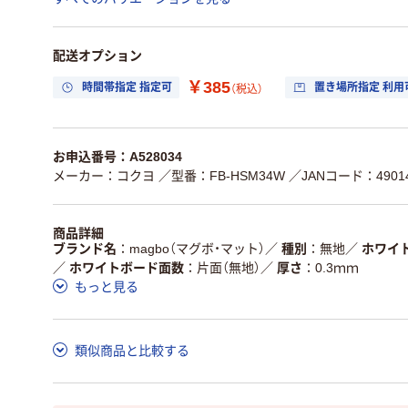
配送オプション
￥385
時間帯指定 指定可
置き場所指定 利用
（税込）
お申込番号：A528034
メーカー：コクヨ
／型番：FB-HSM34W
／JANコード：49014
商品詳細
ブランド名
magbo（マグボ・マット）
／
種別
無地
／
ホワイ
／
ホワイトボード面数
片面（無地）
／
厚さ
0.3ｍｍ
もっと見る
類似商品と比較する