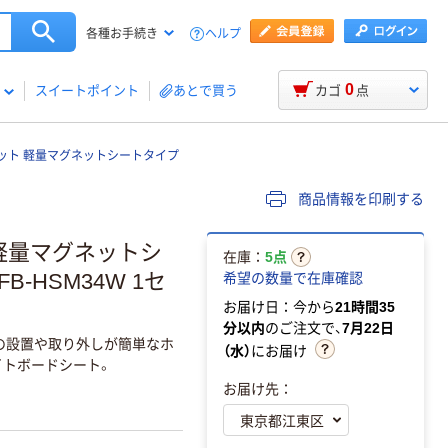
ヘルプ
各種お手続き
0
スイートポイント
あとで買う
カゴ
点
マット 軽量マグネットシートタイプ
商品情報を印刷する
 軽量マグネットシ
在庫：
5点
B-HSM34W 1セ
希望の数量で在庫確認
お届け日：今から
21時間35
分以内
のご注文で、
7月22日
の設置や取り外しが簡単なホ
（水）
にお届け
イトボードシート。
お届け先：