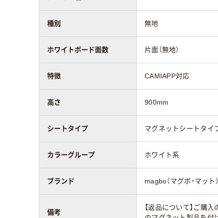
シートタイプ
マグネットシートタ
マグ
種別
無地
イプ
イプ
ホワイトボード面数
片面（無地）
アスクル商品環境
55
スコア
特徴
CAMIAPP対応
高さ
900mm
シートタイプ
マグネットシートタイ
カラーグループ
ホワイト系
ブランド
magbo（マグボ・マット
【返品について】ご購入
備考
のマグネット製品を付