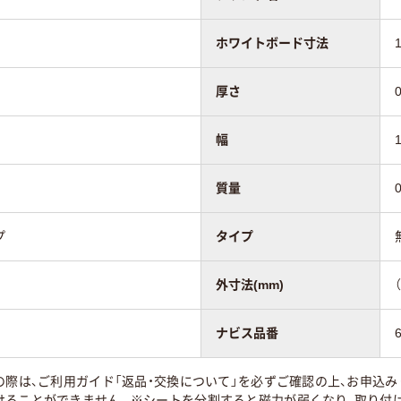
ネットシートタ
マグネットシートタ
吸着シートタイプ
ホワイトボード寸法
イプ
厚さ
55
幅
質量
プ
タイプ
外寸法(mm)
）
ナビス品番
の際は、ご利用ガイド「返品・交換について」を必ずご確認の上、お申込
けることができません。※シートを分割すると磁力が弱くなり、取り付