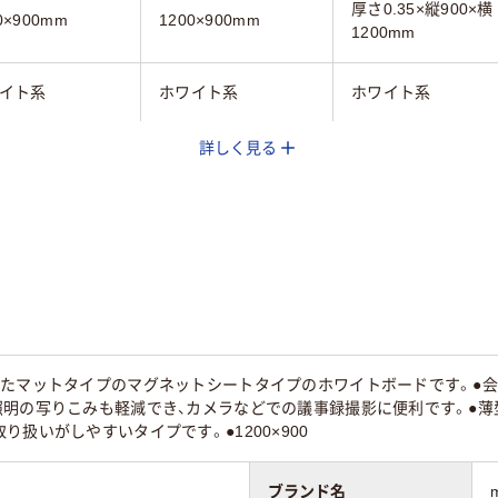
厚さ0.35×縦900×横
0×900mm
1200×900mm
1200mm
イト系
ホワイト系
ホワイト系
詳しく見る
0mm
1200mm
1200mm
無地
方眼入り
（無地）
片面（無地）
片面（暗線）
えたマットタイプのマグネットシートタイプのホワイトボードです。●
明の写りこみも軽減でき、カメラなどでの議事録撮影に便利です。●薄
mm
1mm
0.35mm
り扱いがしやすいタイプです。●1200×900
1960g
ブランド名