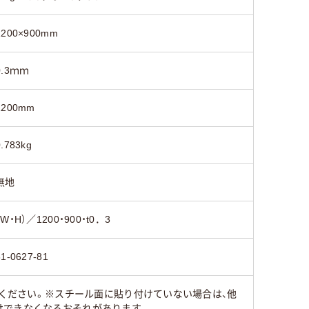
粘着剤付きシートタ
マグネットシートタ
吸着シー
1200×900mm
イプ
イプ
0.3ｍｍ
1200mm
0.783kg
無地
（W・H）／1200・900・t0．3
61-0627-81
みください。※スチール面に貼り付けていない場合は、他
けできなくなるおそれがあります。