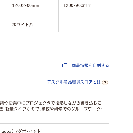
1200×900mm
1200×900ｍｍ
1200×9
ホワイト系
ホワイト
900mm
1200mm
1200mm
1200mm
900mm
商品情報を印刷する
無地
無地
無地
アスクル商品環境スコアとは
片面（無地）
片面（無地）
片面（無地
会議や授業中にプロジェクタで投影しながら書き込むこ
型・軽量タイプなので、学校や研修でのグループワーク・
0.5mm
0.8mm
1.8mm
650g
2.707kg
magbo（マグボ・マット）