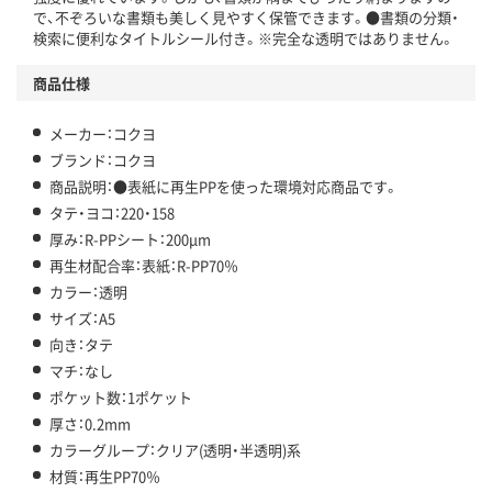
で、不ぞろいな書類も美しく見やすく保管できます。●書類の分類・
検索に便利なタイトルシール付き。※完全な透明ではありません。
商品仕様
メーカー：コクヨ
ブランド：コクヨ
商品説明：●表紙に再生PPを使った環境対応商品です。
タテ・ヨコ：220・158
厚み：R-PPシート：200μm
再生材配合率：表紙：R-PP70％
カラー：透明
サイズ：A5
向き：タテ
マチ：なし
ポケット数：1ポケット
厚さ：0.2mm
カラーグループ：クリア(透明・半透明)系
材質：再生PP70％