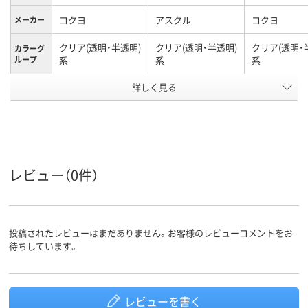
コクヨ
アスクル
コクヨ
メーカー
クリア(透明・半透明)
クリア(透明・半透明)
クリア(透明・
カラーグ
ループ
系
系
系
詳しく見る
0.2mm
0.25mm
0.2mm
厚さ
A5
A3
B4
サイズ
タテ
タテ
タテ
向き
アスクル
レビュー（0件）
商品環境
35
100
スコア
投稿されたレビューはまだありません。お客様のレビューコメントをお
待ちしています。
レビューを書く