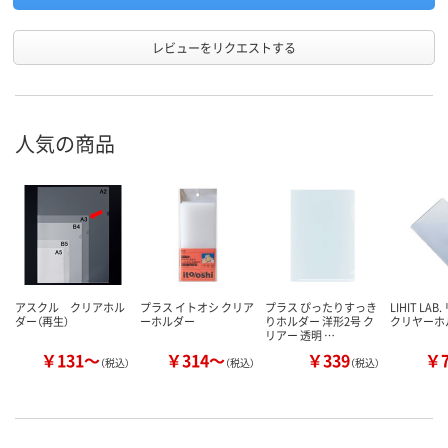
レビューをリクエストする
人気の商品
アスクル クリアホル
プラス イトオシ クリア
プラス ぴったりすっき
LIHIT LA
ダー（再生）
ーホルダー
りホルダー 洋形2号 ク
クリヤーホ
リアー 透明 …
￥131～
￥314～
￥339
￥
（税込）
（税込）
（税込）