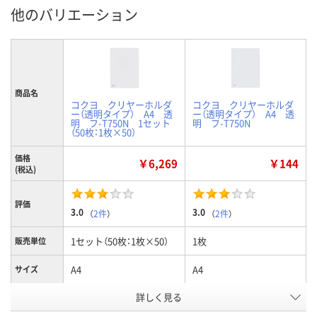
他のバリエーション
商品名
コクヨ クリヤーホルダ
コクヨ クリヤーホルダ
ー（透明タイプ） A4 透
ー（透明タイプ） A4 透
明 フ-T750N 1セット
明 フ-T750N
（50枚：1枚×50）
価格
￥6,269
￥144
(税込)
評価
3.0
3.0
（
2件
）
（
2件
）
1セット（50枚：1枚×50）
1枚
販売単位
A4
A4
サイズ
詳しく見る
4239953
9047993
お申込番号