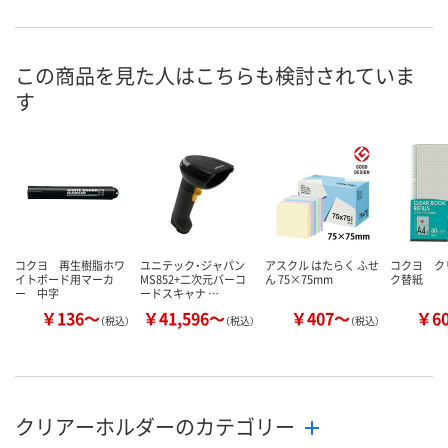
3点
あり
在庫
8月11日（火）
8月11日（火）
お届け日
この商品を見た人はこちらも検討されていま
す
数量
数量
カゴへ
カゴへ
コクヨ 再生樹脂ホワ
ユニテック・ジャパン
アスクル はたらく ふせ
コクヨ ク
イトボード用マーカ
MS852+二次元バーコ
ん 75×75mm
ク替紙
ー 中字
ードスキャナ …
￥136～
￥41,596～
￥407～
￥6
（税込）
（税込）
（税込）
クリアーホルダーのカテゴリー