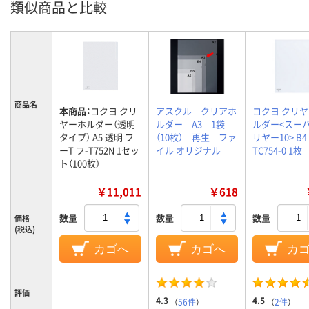
類似商品と比較
商品名
本商品：
コクヨ クリ
アスクル クリアホ
コクヨ クリ
ヤーホルダー（透明
ルダー A3 1袋
ルダー<スー
タイプ） A5 透明 フ
（10枚） 再生 ファ
リヤー10> B4
ーT フ-T752N 1セッ
イル オリジナル
TC754-0 1枚
ト（100枚）
￥11,011
￥618
数量
数量
数量
価格
(税込)
カゴへ
カゴへ
カ
評価
4.3
4.5
（
56件
）
（
2件
）