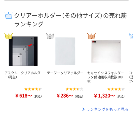
クリアーホルダー（その他サイズ）の売れ筋
ランキング
アスクル クリアホルダ
テージー クリアホルダー
セキセイ シスフォルダー
コ
ー（再生）
フタ付 適用収納枚数100
（
枚
フ
￥618～
￥286～
￥1,320～
（税込）
（税込）
（税込）
ランキングをもっと見る