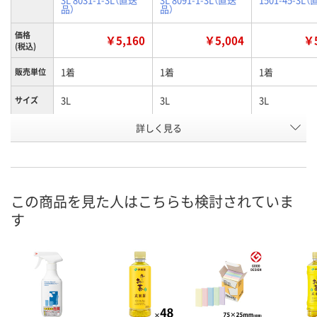
品）
品）
価格
￥5,160
￥5,004
￥5
(税込)
1着
1着
1着
販売単位
3L
3L
3L
サイズ
詳しく見る
アースグリーン
アースグリーン
インディゴ
色
お申込番
A539102
A539301
A535958
号
直送品
直送品
直送品
在庫
この商品を見た人はこちらも検討されていま
す
8月24日（月）まで
8月24日（月）まで
8月24日（月）
お届け日
数量
数量
数量
カゴへ
カゴへ
カ