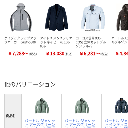
ケイゾック ジップアッ
アイトス メンズジャケ
コーコス信岡（CO-
バートル A
プパーカー GKW-5300
ット ネイビー 4L 160-
COS） 立体カットブル
ルブルゾン A
008-…
ゾン シルバー
￥7,288～
￥13,080
￥6,281～
￥4,8
（税込）
（税込）
（税込）
他のバリエーション
商品名
バートル ジャケッ
バートル ジャケッ
バートル ジ
ト アースグリーン
ト アースグリーン
ト インディゴ 
3L 8031-1-3L（直送
3L 8091-1-3L（直送
1501-45-3L