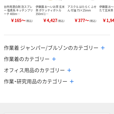
台所用漂白剤 泡スプレ
伊藤園 お～いお茶 玄米
アスクル はたらく ふせ
伊藤園 お～
ー 塩素系 キッチンブリ
茶 ポケッティボトル
ん 付箋 75×25mm
たて玄米茶
ーチ 400m…
350ml 1…
￥165～
￥4,427
￥377～
￥1,9
（税込）
（税込）
（税込）
作業着 ジャンパー/ブルゾンのカテゴリー
作業着のカテゴリー
オフィス用品のカテゴリー
作業・研究用品のカテゴリー