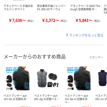
アタックベース 半袖白衣
男女兼用半袖ジャンパー
アタックベース 6645 The
ア
ブルゾン ホワイト
FA-309-A9 サーヴォ
tough 空調風神服 半…
調
53
￥7,636～
￥3,372～
￥5,841～
（税込）
（税込）
（税込）
ランキングをもっと見る
メーカーからのおすすめ商品
スポンサー
ベストアンサー aut-
ベストアンサー aut-
ベストアンサー aut-
ベストアン
101-bk-2l 空調水涼…
091-dg-3l 空調ベス…
101-bk-m 空調水涼
091-nv-
ベ…