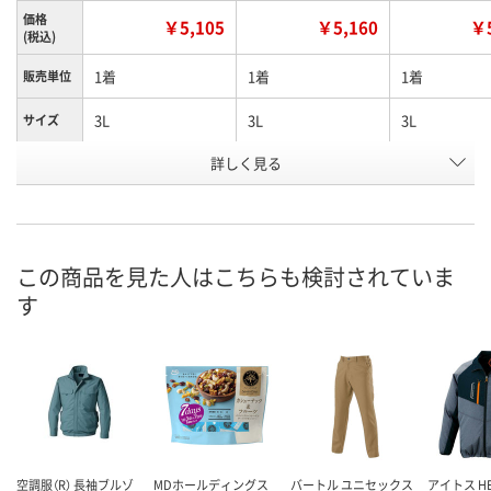
価格
￥5,105
￥5,160
￥5
(税込)
1着
1着
1着
販売単位
3L
3L
3L
サイズ
詳しく見る
アースグリーン
アースグリーン
アースグリー
色
お申込番
A545322
A543463
A541975
号
直送品
直送品
直送品
在庫
この商品を見た人はこちらも検討されていま
す
8月24日（月）まで
8月24日（月）まで
8月24日（月）
お届け日
数量
数量
数量
カゴへ
カゴへ
カ
空調服（R） 長袖ブルゾ
MDホールディングス
バートル ユニセックス
アイトス HE