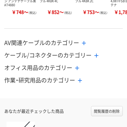
ン アンテナケーブル黒
ブル 4K8K 4C
ブル 4K8K 2C
4JW FFSB
AT4880
テナ
￥748～
￥852～
￥753～
￥1,7
（税込）
（税込）
（税込）
AV関連ケーブルのカテゴリー
ケーブル/コネクターのカテゴリー
オフィス用品のカテゴリー
作業・研究用品のカテゴリー
あなたが最近チェックした商品
閲覧履歴の削除