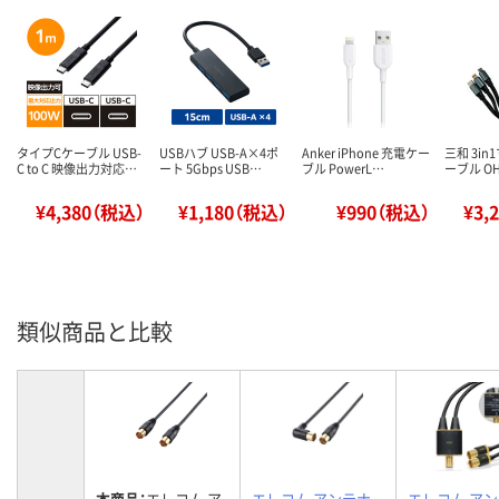
タイプCケーブル USB-
USBハブ USB-A×4ポ
Anker iPhone 充電ケー
三和 3i
C to C 映像出力対応…
ート 5Gbps USB…
ブル PowerL…
ーブル OH-
¥4,380（税込）
¥1,180（税込）
¥990（税込）
¥3,
類似商品と比較
本商品：
エレコム ア
エレコム アンテナ
エレコム ア