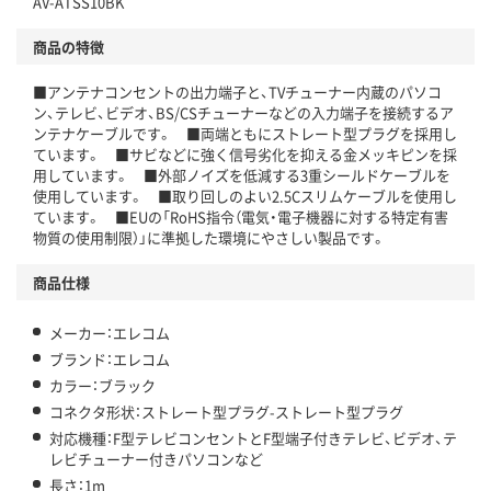
AV-ATSS10BK
商品の特徴
■アンテナコンセントの出力端子と、TVチューナー内蔵のパソコ
ン、テレビ、ビデオ、BS/CSチューナーなどの入力端子を接続するア
ンテナケーブルです。 ■両端ともにストレート型プラグを採用し
ています。 ■サビなどに強く信号劣化を抑える金メッキピンを採
用しています。 ■外部ノイズを低減する3重シールドケーブルを
使用しています。 ■取り回しのよい2.5Cスリムケーブルを使用し
ています。 ■EUの「RoHS指令（電気・電子機器に対する特定有害
物質の使用制限）」に準拠した環境にやさしい製品です。
商品仕様
メーカー：エレコム
ブランド：エレコム
カラー：ブラック
コネクタ形状：ストレート型プラグ-ストレート型プラグ
対応機種：F型テレビコンセントとF型端子付きテレビ、ビデオ、テ
レビチューナー付きパソコンなど
長さ：1m