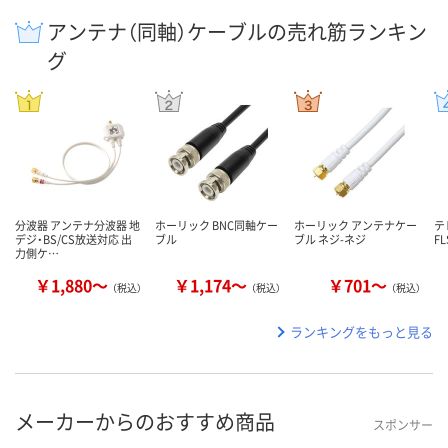
アンテナ（同軸）ケーブルの売れ筋ランキン
グ
分波器 アンテナ分波器 地
ホーリック BNC同軸ケー
ホーリック アンテナケー
テ
デジ・BS/CS放送対応 出
ブル
ブル ネジ-ネジ
F
力側ケ…
￥1,880～
￥1,174～
￥701～
（税込）
（税込）
（税込）
ランキングをもっと見る
メーカーからのおすすめ商品
スポンサー