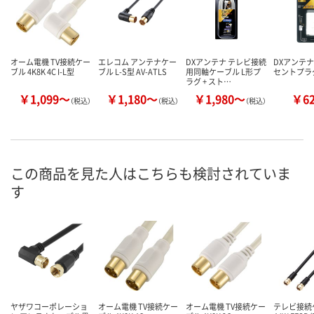
オーム電機 TV接続ケー
エレコム アンテナケー
DXアンテナ テレビ接続
DXアンテナ
ブル 4K8K 4C I-L型
ブル L-S型 AV-ATLS
用同軸ケーブル L形プ
セントプラ
ラグ + スト…
￥1,099～
￥1,180～
￥1,980～
￥6
（税込）
（税込）
（税込）
この商品を見た人はこちらも検討されていま
す
ヤザワコーポレーショ
オーム電機 TV接続ケー
オーム電機 TV接続ケー
テレビ接続