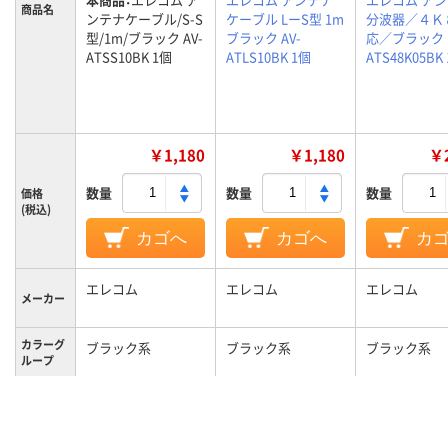
商品名
ンテナケーブル/S-S
ケーブル LーS型 1m
分波器／４Ｋ
型/1m/ブラック AV-
ブラック AV-
応／ブラック 
ATSS10BK 1個
ATLS10BK 1個
ATS48K05BK
￥1,180
￥1,180
￥2
数量
数量
数量
価格
(税込)
カゴへ
カゴへ
カ
エレコム
エレコム
エレコム
メーカー
カラーグ
ブラック系
ブラック系
ブラック系
ループ
1m
1m
各0.5m
長さ