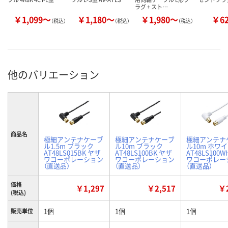
ラグ + スト…
￥1,099～
￥1,180～
￥1,980～
￥6
（税込）
（税込）
（税込）
他のバリエーション
商品名
極細アンテナケーブ
極細アンテナケーブ
極細アンテナ
ル1.5m ブラック
ル10m ブラック
ル10m ホワ
AT48LS015BK ヤザ
AT48LS100BK ヤザ
AT48LS100
ワコーポレーション
ワコーポレーション
ワコーポレー
（直送品）
（直送品）
（直送品）
価格
￥1,297
￥2,517
￥2
(税込)
1個
1個
1個
販売単位