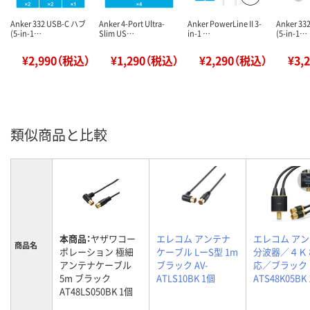
Anker 332 USB-C ハブ
Anker 4-Port Ultra-
Anker PowerLine II 3-
Anker 33
(5-in-1…
Slim US…
in-1 …
(5-in-1…
¥2,990（税込）
¥1,290（税込）
¥2,290（税込）
¥3,
類似商品と比較
本商品：
ヤザワコー
エレコム アンテナ
エレコム ア
商品名
ポレーション 極細
ケーブル LーS型 1m
分波器／４Ｋ
アンテナケーブル
ブラック AV-
応／ブラック 
5m ブラック
ATLS10BK 1個
ATS48K05BK
AT48LS050BK 1個