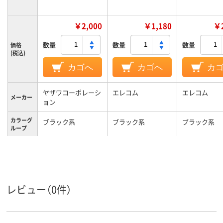
￥2,000
￥1,180
￥2
数量
数量
数量
価格
(税込)
カゴへ
カゴへ
カ
ヤザワコーポレーシ
エレコム
エレコム
メーカー
ョン
カラーグ
ブラック系
ブラック系
ブラック系
ループ
レビュー（0件）