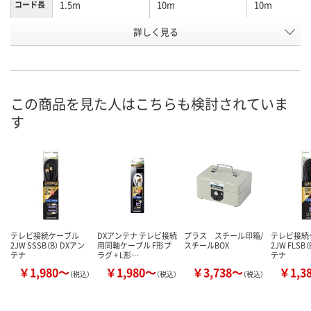
1.5m
10m
10m
コード長
詳しく見る
ブラック
ブラック
ホワイト
カラー
お申込番
P740177
P740189
P740191
号
直送品
直送品
直送品
在庫
この商品を見た人はこちらも検討されていま
す
お届け日
お取り扱い終了しま
お取り扱い終了しま
お取り扱い終
した
した
した
テレビ接続ケーブル
DXアンテナ テレビ接続
プラス スチール印箱/
テレビ接続
2JW SSSB（B） DXアン
用同軸ケーブル F形プ
スチールBOX
2JW FLSB
テナ
ラグ + L形…
テナ
￥1,980～
￥1,980～
￥3,738～
￥1,3
（税込）
（税込）
（税込）