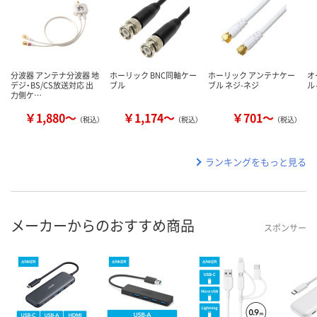
分波器 アンテナ分波器 地
ホーリック BNC同軸ケー
ホーリック アンテナケー
オ
デジ・BS/CS放送対応 出
ブル
ブル ネジ-ネジ
ル 
力側ケ…
￥1,880～
￥1,174～
￥701～
（税込）
（税込）
（税込）
ランキングをもっと見る
メーカーからのおすすめ商品
スポンサー