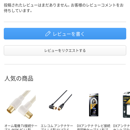
投稿されたレビューはまだありません。お客様のレビューコメントをお
待ちしています。
レビューを書く
レビューをリクエストする
人気の商品
オーム電機 TV接続ケー
エレコム アンテナケー
DXアンテナ テレビ接続
DXアンテナ
ブル 4K8K 4C I-L型
ブル L-S型 AV-ATLS
用同軸ケーブル L形プ
セントプラ