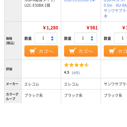
U2C-E50BK 1個
0.5m KU-R
サンワサプラ
本
￥1,280
￥981
￥1
数量
数量
数量
価格
(税込)
カゴへ
カゴへ
カ
評価
4.5
（
4件
）
エレコム
エレコム
サンワサプラ
メーカー
カラーグ
ブラック系
ブラック系
ブラック系
ループ