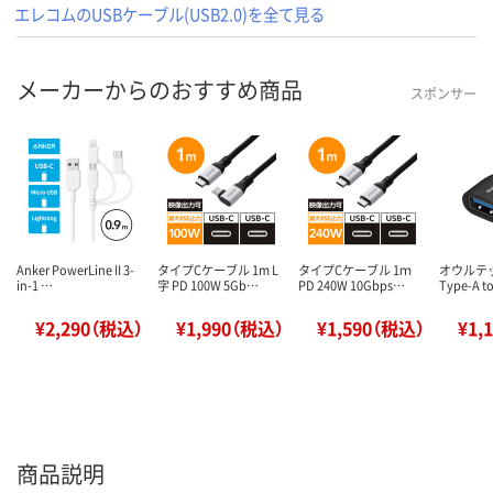
エレコムのUSBケーブル(USB2.0)を全て見る
メーカーからのおすすめ商品
スポンサー
Anker PowerLine II 3-
タイプCケーブル 1m L
タイプCケーブル 1ｍ
オウルテッ
in-1 …
字 PD 100W 5Gb…
PD 240W 10Gbps…
Type-A t
¥2,290（税込）
¥1,990（税込）
¥1,590（税込）
¥1,
商品説明