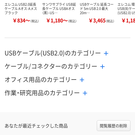
エレコム USB2.0延長
サンワサプライ USB延
USBケーブル 延長コー
エレコム 
ケーブル Aオス-Aメス
長ケーブル USBAオス
ド 5m USB 2.0 最大
USB(B)ケ
ブラック
（黒）-US…
20m…
(USB2.0) 
￥834～
￥1,180～
￥3,465
￥1,1
（税込）
（税込）
（税込）
USBケーブル(USB2.0)のカテゴリー
ケーブル/コネクターのカテゴリー
オフィス用品のカテゴリー
作業・研究用品のカテゴリー
あなたが最近チェックした商品
閲覧履歴の削除