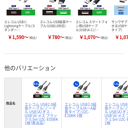
エレコム USB C-
エレコム USB延長ケー
エレコム スマートフォ
サンワサプ
Lightningケーブル/ス
ブル（USB2.0対応）
ン用USBケーブ
せるUSBケ
タンダー…
ル/USB（A-C）/…
タイプ）
￥1,590～
￥780～
￥1,070～
￥1,0
（税込）
（税込）
（税込）
他のバリエーション
商品名
エレコム USB2.0延
エレコム USB2.0延
エレコム USB
長ケーブル/ノーマ
長ケーブル(AーA延
長ケーブル/
ル USB（A）オス -
長タイプ) U2C-
ル USB（A）オス
USB（A）メス ブラッ
E10BK 1個
USB（A）メス
ク 0.5m U2C-E05BK
ク 1.5m U2C-
1個（直送品）
1個