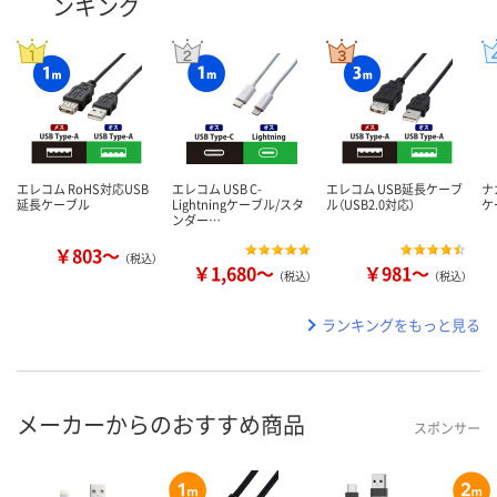
ンキング
エレコム RoHS対応USB
エレコム USB C-
エレコム USB延長ケーブ
ナ
延長ケーブル
Lightningケーブル/スタ
ル（USB2.0対応）
ケ
ンダー…
￥803～
（税込）
￥1,680～
￥981～
（税込）
（税込）
ランキングをもっと見る
メーカーからのおすすめ商品
スポンサー