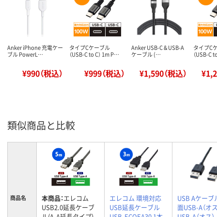
Anker iPhone 充電ケー
タイプCケーブル
Anker USB-C & USB-A
タイプC
ブル PowerL…
（USB-C to C） 1m P…
ケーブル (…
（USB-C t
¥990（税込）
¥999（税込）
¥1,590（税込）
¥1,
類似商品と比較
本商品：
エレコム
エレコム 環境対応
USB Aケー
商品名
USB2.0延長ケーブ
USB延長ケーブル
面USB-A（オ
ル(A-A延長タイプ)
USB-ECOEA30 1本
USB-A（オス