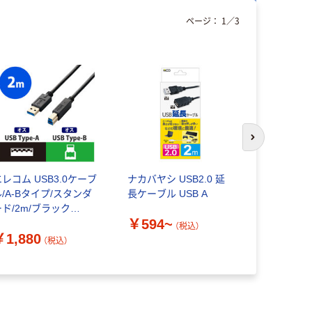
ページ：
1
／
3
次のスライド
レコム USB3.0ケーブ
ナカバヤシ USB2.0 延
サンワサプ
ル/A-Bタイプ/スタンダ
長ケーブル USB A
USBアク
ード/2m/ブラック
ターケーブル 
￥594~
SB3-AB20BK 1個
R
（税込）
￥1,880
￥2,432
（税込）