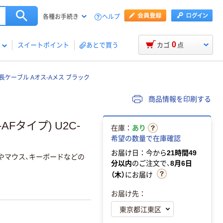
ヘルプ
各種お手続き
0
スイートポイント
あとで買う
カゴ
点
延長ケーブル Aオス-Aメス ブラック
商品情報を印刷する
Fタイプ) U2C-
在庫：
あり
希望の数量で在庫確認
お届け日：今から
21時間49
ダやマウス、キーボードなどの
分以内
のご注文で、
8月6日
（木）
にお届け
お届け先：