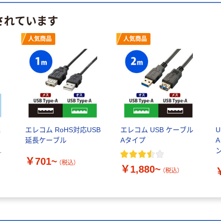
されています
人気商品
人気商品
延
エレコム RoHS対応USB
エレコム USB ケーブル
U
延長ケーブル
Aタイプ
A
ト
￥701~
N
（税込）
￥1,880~
（税込）