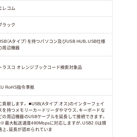
エレコム
ブラック
USB（Aタイプ）を持つパソコン及びUSB HUB、USB仕様
の周辺機器
トラスコ オレンジブックコード検索対象品
EU RoHS指令準拠
に貢献します。 ■USB(Aタイプ:オス)のインターフェイ
スを持つメモリーカードリーダやマウス、キーボードな
どの周辺機器のUSBケーブルを延長して接続できます。
■※最大転送速度480Mbpsに対応しますが、USB2.0は規
格上、延長が認められていま