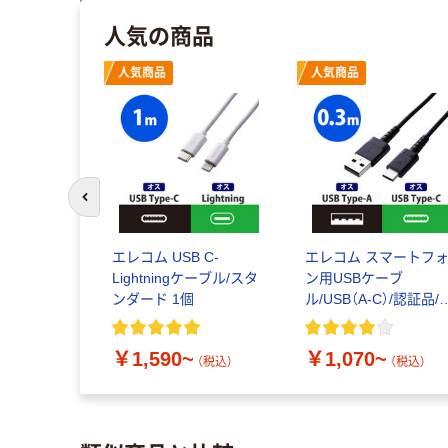
人気の商品
人気商品
人気商品
前のスライドへ
コンポーネ
エレコム USB C-
エレコム スマートフ
O USBケー
Lightningケーブル/スタ
ン用USBケーブ
USB 2.0
ンダード 1個
ル/USB（A-C）/認証品/
ラック MPA-AC
税込）
￥1,590~
￥1,070~
（税込）
（税込）