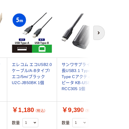
次へ
話
エレコム エコUSB2.0
サンワサプライ 5m延
USB Ty
ケーブル/A-Bタイプ/
長USB3.1 Type C-
ル長5m 
エコ/5m/ブラック
Type Cアクティブリ
信速度48
U2C-JB50BK 1個
ピータ KB-USB-
USBType
RCC305 1個
R205N
イ 1個
￥1,180
￥9,390
￥2,4
（税込）
（税込）
数量
数量
数量