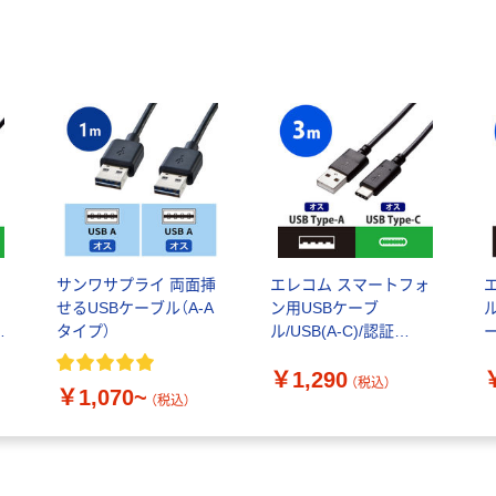
ォ
サンワサプライ 両面挿
エレコム スマートフォ
エ
せるUSBケーブル（A-A
ン用USBケーブ
ブ
タイプ）
ル/USB(A-C)/認証
品/3.0m MPA-AC30NBK
U
￥1,290
1個
（税込）
￥1,070~
（税込）