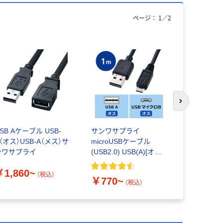
ページ：
1
／
2
次のスライド
SB Aケーブル USB-
サンワサプライ
Startech.
（オス）USB-A（メス）サ
microUSBケーブル
長ケーブル T
ンワサプライ
(USB2.0) USB(A)[オス/
ス/メス ブ
両挿対応] -
￥1,860~
￥807~
microUSB[オス]
（税込）
￥770~
（税込）