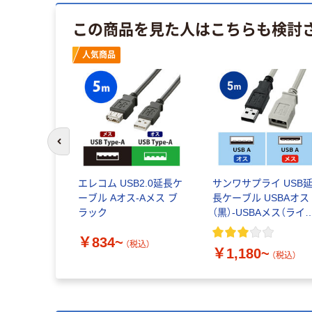
この商品を見た人はこちらも検討
人気商品
前のスライドへ
エレコム USB2.0延長ケ
サンワサプライ USB
ーブル Aオス-Aメス ブ
長ケーブル USBAオス
ラック
（黒）-USBAメス（ライ
グレー） USB2.0 KU-E
￥834~
（税込）
￥1,180~
（税込）