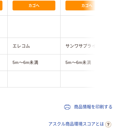
カゴへ
カゴへ
エレコム
サンワサプライ
サンワサ
5m～6m未満
5m～6m未満
5m～6m
ブラック
商品情報を印刷する
アスクル商品環境スコアとは