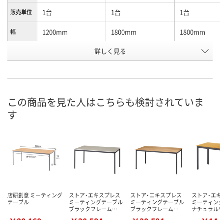
1台
1台
1台
販売単位
1200mm
1800mm
1800mm
幅
詳しく見る
ホワイト
ナチュラル
ホワイト
カラー
お申込番
A780141
A780146
A780145
号
あり
あり
あり
在庫
この商品を見た人はこちらも検討されていま
す
8月21日（金）
8月21日（金）
8月21日（金）
お届け日
数量
数量
数量
カゴへ
カゴへ
カ
店研創意 ミーティング
ストア・エキスプレス
ストア・エキスプレス
ストア・エ
テーブル
ミーティングテーブル
ミーティングテーブル
ミーティン
ブラックフレーム…
ブラックフレーム…
ナチュラル