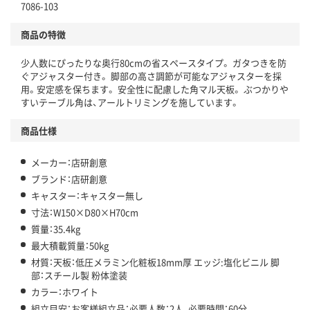
7086-103
商品の特徴
少人数にぴったりな奥行80cmの省スペースタイプ。 ガタつきを防
ぐアジャスター付き。 脚部の高さ調節が可能なアジャスターを採
用。安定感を保ちます。 安全性に配慮した角マル天板。 ぶつかりや
すいテーブル角は、アールトリミングを施しています。
商品仕様
メーカー：店研創意
ブランド：店研創意
キャスター：キャスター無し
寸法：W150×D80×H70cm
質量：35.4kg
最大積載質量：50kg
材質：天板：低圧メラミン化粧板18mm厚 エッジ:塩化ビニル 脚
部：スチール製 粉体塗装
カラー：ホワイト
組立目安：お客様組立品：必要人数：2人、必要時間：60分