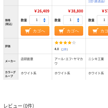
1台（直送品）
￥26,409
￥38,800
￥57
数量
数量
数量
価格
(税込)
カゴへ
カゴへ
カ
評価
4.0
（
2件
）
店研創意
アール・エフ・ヤマカ
ニシキ工業
メーカー
ワ
カラーグ
ホワイト系
ホワイト系
ホワイト系
ループ
キャスタ
キャスター無し
キャスター無し
キャスター無
ー
レビュー（0件）