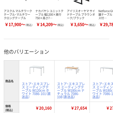
アスクル マルチワーク
ナカバヤシ ユニットテ
アイリスオーヤマ サイ
Netforce 
テーブル・マルチワー
ーブル 幅1200×奥行
ドテーブル ブラウンオ
議テーブル
クロングテーブル
750×高さ7…
ーク/ブラック
ス付…
￥17,900～
￥14,209～
￥3,650～
￥29,7
（税込）
（税込）
（税込）
他のバリエーション
商品名
ストア・エキスプレ
ストア・エキスプレ
ストア・エキ
ス ミーティングテ
ス ミーティングテ
ス ミーティ
ーブル W120cm ホ
ーブル W180cm ナ
ーブル W180c
ワイト 7086-101（直
チュラル 7086-
ワイト 7086-
送品）
108（直送品）
送品）
価格
￥20,160
￥27,654
￥27
(税込)