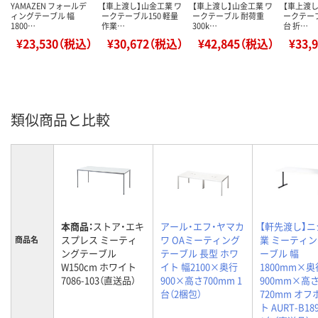
YAMAZEN フォールデ
【車上渡し】山金工業 ワ
【車上渡し】山金工業 ワ
【車上渡し
ィングテーブル 幅
ークテーブル150 軽量
ークテーブル 耐荷重
ークテーブ
1800…
作業…
300k…
台 折…
¥23,530（税込）
¥30,672（税込）
¥42,845（税込）
¥33,
類似商品と比較
本商品：
ストア・エキ
アール・エフ・ヤマカ
【軒先渡し】
スプレス ミーティ
ワ OAミーティング
業 ミーティ
商品名
ングテーブル
テーブル 長型 ホワ
ーブル 幅
W150cm ホワイト
イト 幅2100×奥行
1800mm×奥
7086-103（直送品）
900×高さ700mm 1
900mm×高
台（2梱包）
720mm オ
ト AURT-B18