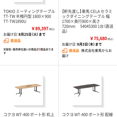
TOKIO ミーティングテーブル
【軒先渡し】東馬 CELA セラミ
TT-TW 半楕円型 1800×900
ックダイニングテーブル 幅
TT-TW1890U
1700×奥行800×高さ
720mm 54045300 1台（直送
￥89,397
（税込）
品）
お届け日：
8月25日（火）まで
￥75,680
（税込）
直送品
お届け日：
9月3日（木）まで
天板色・販売単位違いの商品が
3
商品ありま
直送品
株式会社東馬からお
す
届け
コクヨ WT-400 ボート形 机上
コクヨ WT-400 ボート形 配線