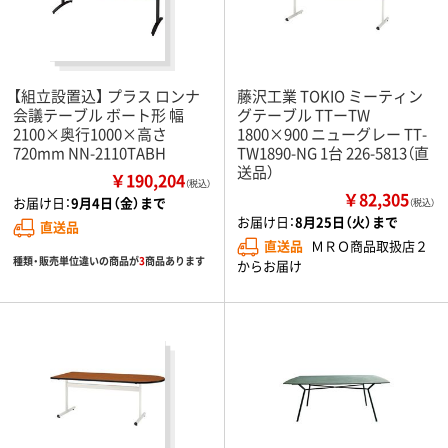
【組立設置込】 プラス ロンナ
藤沢工業 TOKIO ミーティン
会議テーブル ボート形 幅
グテーブル TTーTW
2100×奥行1000×高さ
1800×900 ニューグレー TT-
720mm NN-2110TABH
TW1890-NG 1台 226-5813（直
送品）
￥190,204
（税込）
￥82,305
お届け日：
9月4日（金）まで
（税込）
お届け日：
8月25日（火）まで
直送品
直送品
ＭＲＯ商品取扱店２
種類・販売単位違いの商品が
3
商品あります
からお届け