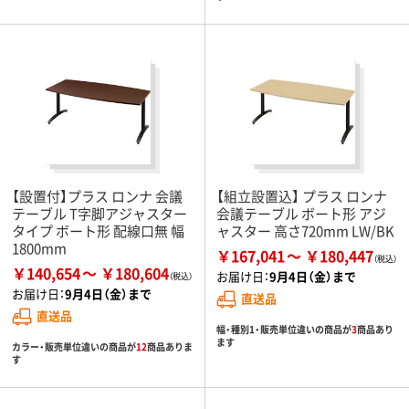
【設置付】プラス ロンナ 会議
【組立設置込】 プラス ロンナ
テーブル T字脚アジャスター
会議テーブル ボート形 アジ
タイプ ボート形 配線口無 幅
ャスター 高さ720mm LW/BK
1800mm
￥167,041
￥180,447
￥140,654
￥180,604
お届け日：
9月4日（金）まで
お届け日：
9月4日（金）まで
直送品
直送品
幅・種別1・販売単位違いの商品が
3
商品あり
ます
カラー・販売単位違いの商品が
12
商品ありま
す