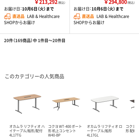
￥213,292
￥294,800
（税込）
（税込）
お届け日：
10月6日（火）まで
お届け日：
10月6日（火）まで
直送品
LAB & Healthcare
直送品
LAB & Healthcare
SHOPからお届け
SHOPからお届け
20件（169商品）中 1件目～20件目
このカテゴリーの人気商品
オカムラ リフティオ ハ
コクヨ WT-400 ボート
オカムラ リフティオ ロ
コクヨ W
イテーブル/船形/配付
形 机上コンセント
ーテーブル/船形
形 配線カ
4L17TG
W40-BP
4L17GL