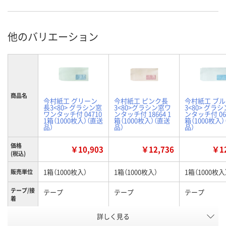
他のバリエーション
商品名
今村紙工 グリーン
今村紙工 ピンク長
今村紙工 ブ
長3<80> グラシン窓
3<80>グラシン窓ワ
3<80> グラ
ワンタッチ付 04710
ンタッチ付 18664 1
ンタッチ付 069
1箱（1000枚入）（直送
箱（1000枚入）（直送
箱（1000枚入
品）
品）
品）
価格
￥10,903
￥12,736
￥12
(税込)
1箱（1000枚入）
1箱（1000枚入）
1箱（1000枚入
販売単位
テープ/接
テープ
テープ
テープ
着
詳しく見る
グリーン
ピンク
ブルー
カラー