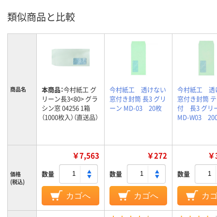
類似商品と比較
本商品：
今村紙工 グ
今村紙工 透けない
今村紙工 透
商品名
リーン長3<80> グラ
窓付き封筒 長3 グリ
窓付き封筒 
シン窓 04256 1箱
ーン MD-03 20枚
付 長3 グリ
（1000枚入）（直送品）
MD-W03 20
￥7,563
￥272
￥3
数量
数量
数量
価格
(税込)
カゴへ
カゴへ
カ