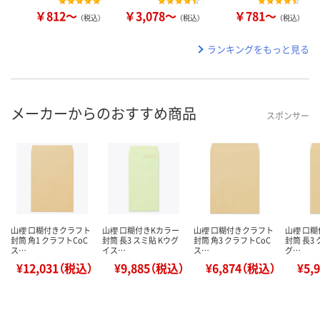
￥812～
￥3,078～
￥781～
（税込）
（税込）
（税込）
ランキングをもっと見る
メーカーからのおすすめ商品
スポンサー
山櫻 口糊付きクラフト
山櫻 口糊付きKカラー
山櫻 口糊付きクラフト
山櫻 口
封筒 角1 クラフトCoC
封筒 長3 スミ貼 Kウグ
封筒 角3 クラフトCoC
封筒 長3
ス…
イス…
ス…
グ…
¥12,031（税込）
¥9,885（税込）
¥6,874（税込）
¥5,