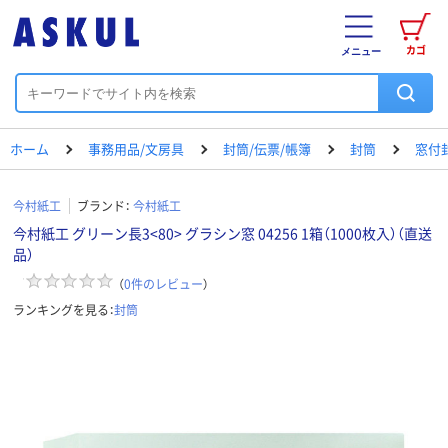
カゴ
メニュー
ホーム
事務用品/文房具
封筒/伝票/帳簿
封筒
窓付
今村紙工
ブランド：
今村紙工
今村紙工 グリーン長3<80> グラシン窓 04256 1箱（1000枚入）（直送
品）
（
0
件のレビュー
）
ランキングを見る：
封筒