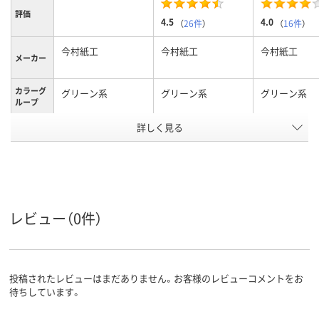
評価
4.5
4.0
（
26件
）
（
16件
）
今村紙工
今村紙工
今村紙工
メーカー
カラーグ
グリーン系
グリーン系
グリーン系
ループ
テープ/接
詳しく見る
無し
テープなし
テープ付
着
なし
なし
なし
〒枠
あり
あり
あり
窓の有無
レビュー（0件）
留め具の
なし
なし
なし
有無
封筒裏面
センター貼り
センター貼り
センター貼り
の貼り方
投稿されたレビューはまだありません。お客様のレビューコメントをお
アスクル
待ちしています。
商品環境
スコア