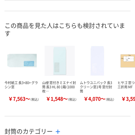
お申込番
A780668
A779823
A779822
号
直送品
直送品
直送品
在庫
この商品を見た人はこちらも検討されていま
す
8月24日（月）まで
8月24日（月）まで
8月24日（月）
お届け日
数量
数量
数量
カゴへ
カゴへ
カ
今村紙工 長3<80> グラ
山櫻 窓付きミエナイ封
ムトウユニパック 長3
ヒサゴ 窓つ
シン窓
筒 長3 HL 80 1箱（1000
クリーン窓1号 窓付封
三折用 MF
枚…
筒
￥7,563～
￥1,548～
￥4,070～
￥3,5
（税込）
（税込）
（税込）
封筒のカテゴリー