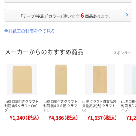
6
「テープ/接着」「カラー」 違いで 全
商品あります。
今村紙工の封筒を全て見る
メーカーからのおすすめ商品
スポンサー
山櫻 口糊付きクラフト
山櫻 口糊付きクラフト
山櫻 クラフト貴重品袋
山櫻 口
封筒 角5 クラフトCoC
封筒 長4 スミ貼 クラフ
貴重品袋(大) クラフト
封筒 長3
グ…
トC…
Co…
イブ…
¥1,240（税込）
¥4,386（税込）
¥1,637（税込）
¥1,