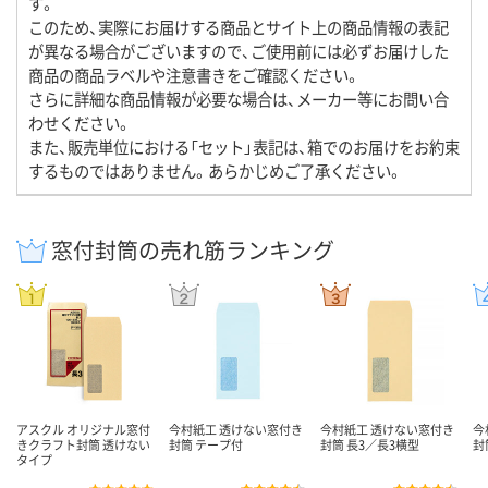
す。
このため、実際にお届けする商品とサイト上の商品情報の表記
が異なる場合がございますので、ご使用前には必ずお届けした
商品の商品ラベルや注意書きをご確認ください。
さらに詳細な商品情報が必要な場合は、メーカー等にお問い合
わせください。
また、販売単位における「セット」表記は、箱でのお届けをお約束
するものではありません。あらかじめご了承ください。
窓付封筒の売れ筋ランキング
アスクル オリジナル窓付
今村紙工 透けない窓付き
今村紙工 透けない窓付き
今
きクラフト封筒 透けない
封筒 テープ付
封筒 長3／長3横型
封
タイプ