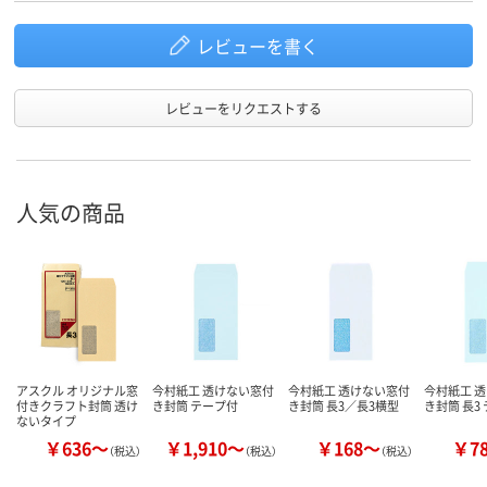
レビューを書く
レビューをリクエストする
人気の商品
アスクル オリジナル窓
今村紙工 透けない窓付
今村紙工 透けない窓付
今村紙工 
付きクラフト封筒 透け
き封筒 テープ付
き封筒 長3／長3横型
き封筒 長3
ないタイプ
￥636～
￥1,910～
￥168～
￥7
（税込）
（税込）
（税込）