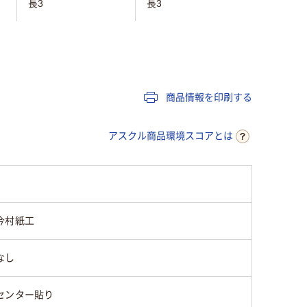
長3
長3
長3
テープ・のりなし
テープ・のりなし
テープ・
カラー用紙
カラー用紙
カラー用
商品情報を印刷する
なし
なし
なし
アスクル商品環境スコアとは
あり
あり
あり
なし
なし
なし
今村紙工
なし
なし
なし
なし
センター貼り
サイド貼り
サイド貼り
サイド貼