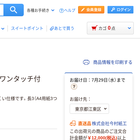
ヘルプ
各種お手続き
0
スイートポイント
あとで買う
カゴ
点
商品情報を印刷する
 ワンタッチ付
お届け日：7月29日（水）まで
い仕様です。長3（A4用紙3つ
お届け先：
直送品
株式会社今村紙工
この出荷元の商品のご注文合
計金額が
￥12,000(税込)
以上