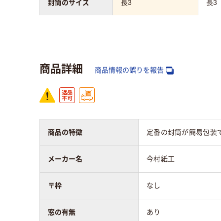
封筒のサイズ
長3
長3
テープ/接着
テープ
テー
封筒の材質
カラー用紙
カラ
商品詳細
商品情報の誤りを報告
〒枠
なし
なし
窓の有無
あり
あり
商品の特徴
定番の封筒が簡易包装
マチの有無
なし
なし
メーカー名
今村紙工
封筒の特徴
透けない
透け
〒枠
なし
留め具の有無
なし
なし
窓の有無
あり
封筒裏面の貼り方
センター貼り
セン