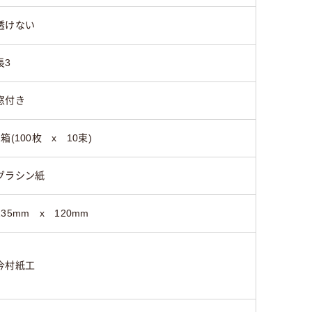
透けない
50
50
長3
窓付き
1箱(100枚 x 10束)
グラシン紙
235mm x 120mm
今村紙工