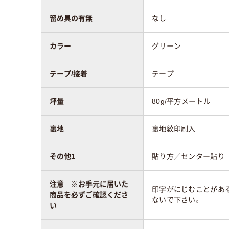
留め具の有無
なし
アスクル商品環境
スコア
カラー
グリーン
テープ/接着
テープ
坪量
80g/平方メートル
裏地
裏地紋印刷入
その他1
貼り方／センター貼り
注意 ※お手元に届いた
印字がにじむことがあ
商品を必ずご確認くださ
ないで下さい。
い