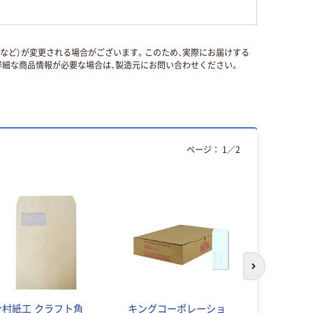
国など）が変更される場合がございます。このため、実際にお届けする
細な商品情報が必要な場合は、製造元にお問い合わせください。
ページ：
1
／
2
次のスライド
今村紙工 クラフト角
キングコーポレーショ
プラス 穴