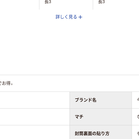
長3
長3
詳しく見る
プ付
テープなし
テープなし
ー用紙
カラー用紙
カラー用紙
なし
なし
あり
あり
でお得。
なし
なし
ブランド名
ない
透けない
透けない
マチ
なし
なし
封筒裏面の貼り方
ター貼り
センター貼り
センター貼り