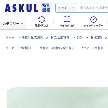
すべて
カテゴリー
履歴・再注文
マイカタログ
クイックオーダー
ホーム
事務用品/文房具
封筒/伝票/帳簿
封筒
窓付封筒
メーカー
今村紙工
今村紙工の封筒を全て見る
ブランド
今村紙工