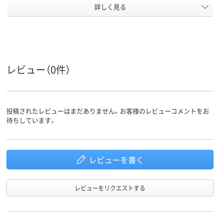
テープ/接
詳しく見る
テープ・のりなし
テープなし
テープ付
着
なし
なし
なし
〒枠
あり
あり
あり
窓の有無
レビュー（0件）
留め具の
なし
なし
なし
有無
封筒裏面
センター貼り
センター貼り
センター貼り
の貼り方
投稿されたレビューはまだありません。お客様のレビューコメントをお
アスクル
待ちしています。
商品環境
スコア
レビューを書く
レビューをリクエストする