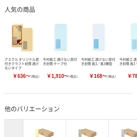
人気の商品
アスクル オリジナル窓
今村紙工 透けない窓付
今村紙工 透けない窓付
今村紙工 
付きクラフト封筒 透け
き封筒 テープ付
き封筒 長3／長3横型
き封筒 長3
ないタイプ
￥636～
￥1,910～
￥168～
￥7
（税込）
（税込）
（税込）
他のバリエーション