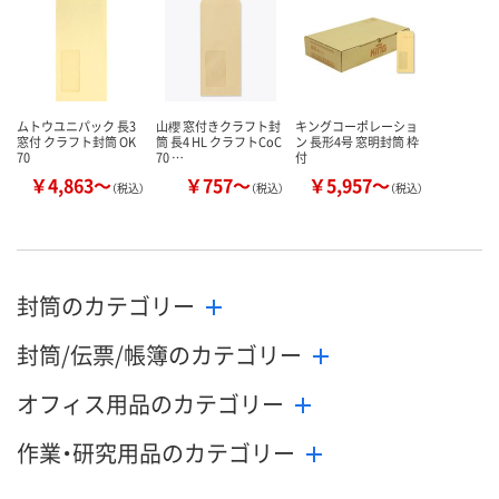
カゴへ
カゴへ
カ
ムトウユニパック 長3
山櫻 窓付きクラフト封
キングコーポレーショ
窓付 クラフト封筒 OK
筒 長4 HL クラフトCoC
ン 長形4号 窓明封筒 枠
70
70 …
付
￥4,863～
￥757～
￥5,957～
（税込）
（税込）
（税込）
封筒のカテゴリー
封筒/伝票/帳簿のカテゴリー
オフィス用品のカテゴリー
作業・研究用品のカテゴリー