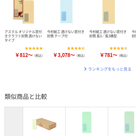
アスクル オリジナル窓付
今村紙工 透けない窓付き
今村紙工 透けない窓付き
今
きクラフト封筒 透けない
封筒 テープ付
封筒 長3／長3横型
封
タイプ
￥812～
￥3,078～
￥781～
（税込）
（税込）
（税込）
ランキングをもっと見る
類似商品と比較