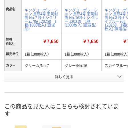
商品名
キングコーポレーシ
キングコーポレーシ
キングコーポ
ョン 長形4号 窓明封
ョン 長形4号 窓明封
ョン 長形4号
筒 No.7 枠ナシクリ
筒 No.16枠ナシ グレ
筒 No.8 枠
ーム70g 120258 1
ー 120219 1箱
イブルー70g
箱(1000枚入)（直送
(1000枚入)（直送品）
120259 1箱(
品）
枚入)（直送品）
価格
￥7,650
￥7,650
￥7
(税込)
1箱（1000枚入）
1箱（1000枚入）
1箱（1000枚入
販売単位
クリーム/No.7
グレー/No.16
スカイブルー/N
カラー
お申込番
詳しく見る
P642225
P642222
P642226
号
直送品
直送品
直送品
在庫
8月24日（月）まで
8月24日（月）まで
8月24日（月）
お届け日
この商品を見た人はこちらも検討されていま
す
数量
数量
数量