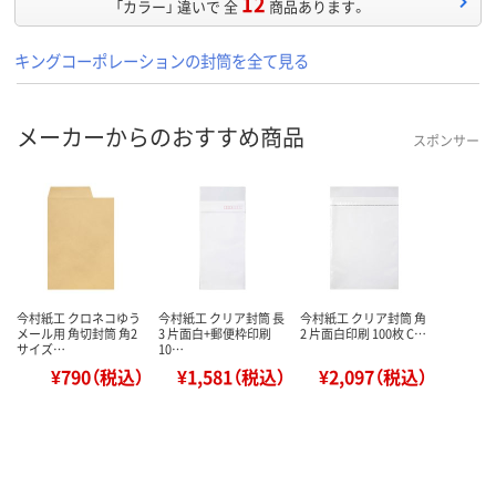
12
「カラー」 違いで 全
商品あります。
キングコーポレーションの封筒を全て見る
メーカーからのおすすめ商品
スポンサー
今村紙工 クロネコゆう
今村紙工 クリア封筒 長
今村紙工 クリア封筒 角
メール用 角切封筒 角2
3 片面白+郵便枠印刷
2 片面白印刷 100枚 C…
サイズ…
10…
¥790（税込）
¥1,581（税込）
¥2,097（税込）