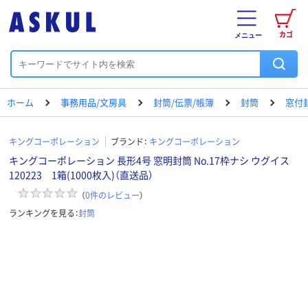
カゴ
メニュー
ホーム
事務用品/文房具
封筒/伝票/帳簿
封筒
窓付
キングコーポレーション
ブランド：
キングコーポレーション
キングコーポレーション 長形4号 窓明封筒 No.17枠ナシ ウグイス
120223 1箱(1000枚入)（直送品）
（
0
件のレビュー
）
ランキングを見る：
封筒