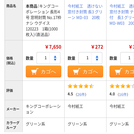
本商品：
キングコー
今村紙工 透けない
今村紙工 透
商品名
ポレーション 長形4
窓付き封筒 長3 グリ
窓付き封筒 
号 窓明封筒 No.17枠
ーン MD-03 20枚
付 長3 グリ
ナシ ウグイス
MD-W03 20
120223 1箱(1000
枚入)（直送品）
￥7,650
￥272
￥3
数量
数量
数量
価格
(税込)
カゴへ
カゴへ
カ
評価
4.5
4.0
（
26件
）
（
16件
）
キングコーポレーシ
今村紙工
今村紙工
メーカー
ョン
カラーグ
グリーン系
グリーン系
グリーン系
ループ