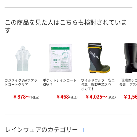
8月26日（水）まで
8月26日（水）まで
8月26日（水）
お届け日
数量
数量
数量
この商品を見た人はこちらも検討されていま
す
カゴへ
カゴへ
カ
カジメイクEVAポケッ
ポケットレインコート
ワイルドウルフ 安全
「現場のチカ
トコートクリア
KPA-2
長靴 鋼製先芯入り
長靴 アス
オカモト
￥878～
￥468
￥4,025～
￥1,5
（税込）
（税込）
（税込）
レインウェアのカテゴリー