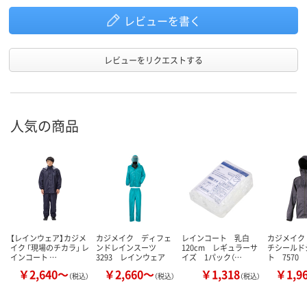
レビューを書く
レビューをリクエストする
人気の商品
【レインウェア】カジメ
カジメイク ディフェ
レインコート 乳白
カジメイク
イク 「現場のチカラ」 レ
ンドレインスーツ
120cm レギュラーサ
チシールド
インコート …
3293 レインウェア
イズ 1パック（…
ト 7570
￥2,640～
￥2,660～
￥1,318
￥1,9
（税込）
（税込）
（税込）