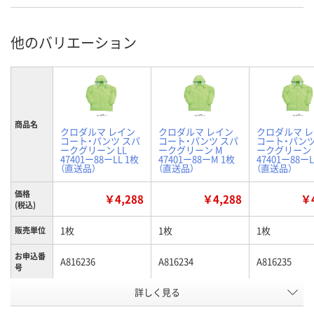
他のバリエーション
商品名
クロダルマ レイン
クロダルマ レイン
クロダルマ 
コート・パンツ スパ
コート・パンツ スパ
コート・パンツ
ークグリーン LL
ークグリーン M
ークグリーン 
47401ー88ーLL 1枚
47401ー88ーM 1枚
47401ー88ーL
（直送品）
（直送品）
（直送品）
価格
￥4,288
￥4,288
￥4
(税込)
1枚
1枚
1枚
販売単位
お申込番
A816236
A816234
A816235
号
詳しく見る
直送品
直送品
直送品
在庫