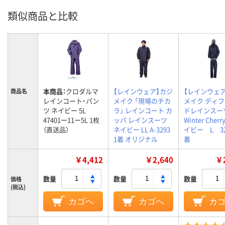
類似商品と比較
本商品：
クロダルマ
【レインウェア】カジ
【レインウェ
商品名
レインコート・パン
メイク 「現場のチカ
メイク ディ
ツ ネイビー 5L
ラ」 レインコート カ
ドレインスー
47401ー11ー5L 1枚
ッパ レインスーツ
Winter Che
（直送品）
ネイビー LL A-3293
イビー L 32
1着 オリジナル
着
￥4,412
￥2,640
￥2
数量
数量
数量
価格
(税込)
カゴへ
カゴへ
カ