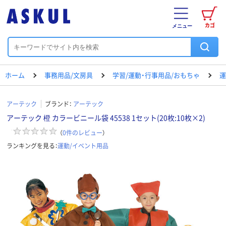
カゴ
メニュー
ホーム
事務用品/文房具
学習/運動・行事用品/おもちゃ
運
アーテック
ブランド：
アーテック
アーテック 橙 カラービニール袋 45538 1セット(20枚:10枚×2)
（
0
件のレビュー
）
ランキングを見る：
運動/イベント用品