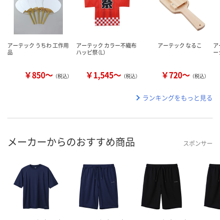
アーテック うちわ 工作用
アーテック カラー不織布
アーテック なるこ
ア
品
ハッピ祭（L）
ー
￥850～
￥1,545～
￥720～
（税込）
（税込）
（税込）
ランキングをもっと見る
メーカーからのおすすめ商品
スポンサー