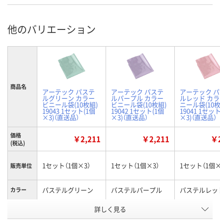
他のバリエーション
商品名
アーテック パステ
アーテック パステ
アーテック 
ルグリーン カラー
ルパープル カラー
ルレッド カ
ビニール袋(10枚組)
ビニール袋(10枚組)
ニール袋(10枚
19043 1セット(1個
19042 1セット(1個
19041 1セッ
×3)（直送品）
×3)（直送品）
×3)（直送品）
価格
￥2,211
￥2,211
￥2
(税込)
1セット（1個×3）
1セット（1個×3）
1セット（1個×
販売単位
パステルグリーン
パステルパープル
パステルレッ
カラー
お申込番
詳しく見る
AHK9417
AHN8750
AHN9961
号