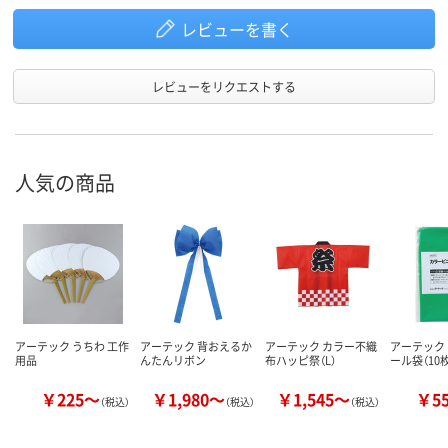
レビューを書く
レビューをリクエストする
人気の商品
アーテック うちわ 工作
アーテック 背おえるか
アーテック カラー不織
アーテック
用品
んたんリボン
布ハッピ祭（L）
ール袋（10
￥225～
￥1,980～
￥1,545～
￥5
（税込）
（税込）
（税込）