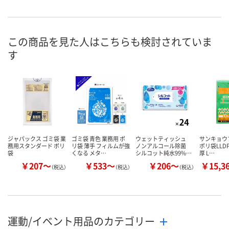
あり
あり
あり
在庫
8月21日（金）
8月21日（金）
8月21日（金）
お届け日
この商品を見た人はこちらも検討されていま
す
数量
数量
数量
カゴへ
カゴへ
カ
ジャパックス ゴミ袋 業
ゴミ袋 青色 業務用 ポ
ウェットティッシュ
サンキョウ
務用スタンダード ポリ
リ袋 薄手 フィルムが強
ノンアルコール除菌
ポリ袋LLDPE
袋
くなる メタ…
シルコット純水99%…
厚 L…
￥207～
￥533～
￥206～
￥15,3
（税込）
（税込）
（税込）
運動/イベント用品のカテゴリー