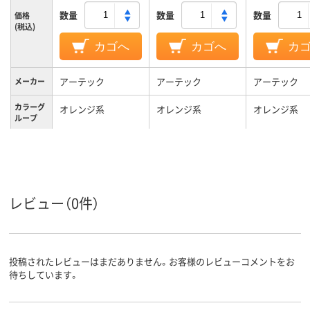
数量
数量
数量
価格
(税込)
カゴへ
カゴへ
カ
アーテック
アーテック
アーテック
メーカー
カラーグ
オレンジ系
オレンジ系
オレンジ系
ループ
ビニール
ポリエステル
材質
レビュー（0件）
投稿されたレビューはまだありません。お客様のレビューコメントをお
待ちしています。