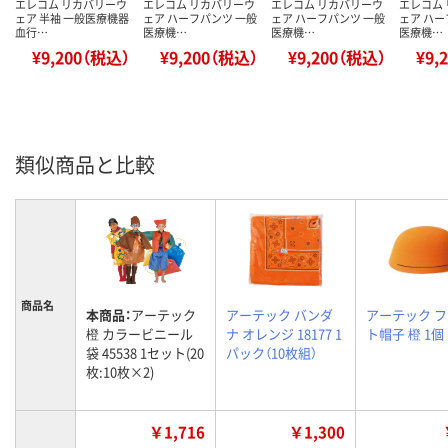
エレコム リカバリーウ
エレコム リカバリーウ
エレコム リカバリーウ
エレコム
ェア 半袖 一般医療機器
ェア ハーフパンツ 一般
ェア ハーフパンツ 一般
ェア ハー
血行…
医療機…
医療機…
医療機…
¥9,200（税込）
¥9,200（税込）
¥9,200（税込）
¥9,
類似商品と比較
商品名
本商品：
アーテック
アーテック バンダ
アーテック 
橙 カラービニール
ナ オレンジ 18177 1
ト帽子 橙 1個
袋 45538 1セット(20
パック（10枚組）
枚:10枚×2)
￥1,716
￥1,300