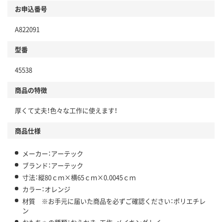
お申込番号
A822091
型番
45538
商品の特徴
厚くて丈夫！色々な工作に使えます！
商品仕様
メーカー：アーテック
ブランド：アーテック
寸法：縦80ｃｍ×横65ｃｍ×0.0045ｃｍ
カラー：オレンジ
材質 ※お手元に届いた商品を必ずご確認ください：ポリエチレ
ン