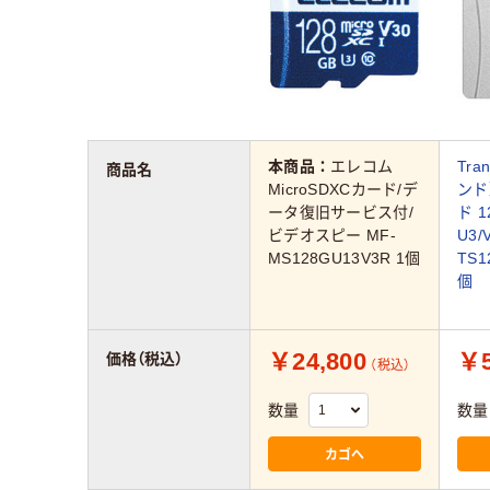
本商品：
エレコム
Tra
商品名
MicroSDXCカード/デ
ンド）
ータ復旧サービス付/
ド 
ビデオスピー MF-
U3/
MS128GU13V3R 1個
TS1
個
￥24,800
￥5
価格（税込）
（税込）
数量
数量
カゴへ