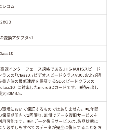
エレコム
128GB
SD変換アダプタ×1
Class10
■高速インターフェース規格であるUHS-I/UHSスピード
クラスの「Class3」/ビデオスピードクラスV30、および読
み書き時の最低速度を保証するSDスピードクラスの
「class10」に対応したmicroSDカードです。 ■読み出し
最大80MB/s、
の環境において保証するものではありません。 ■1年間
の保証期間内で1回限り、無償でデータ復旧サービスを
利用可能です。 ■※データ復旧サービスは、製品状態に
より必ずしもすべてのデータが完全に復旧することをお