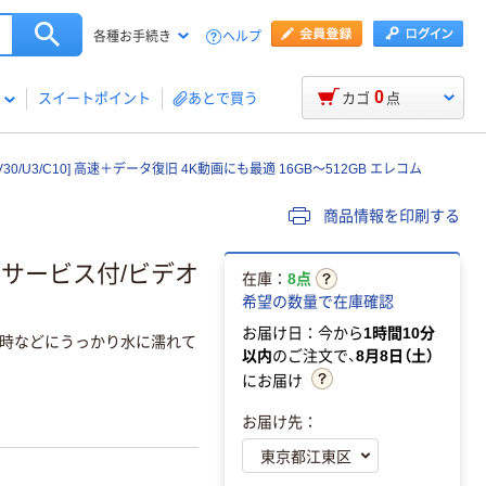
ヘルプ
各種お手続き
0
スイートポイント
あとで買う
カゴ
点
[V30/U3/C10] 高速＋データ復旧 4K動画にも最適 16GB～512GB エレコム
商品情報を印刷する
復旧サービス付/ビデオ
在庫：
8点
希望の数量で在庫確認
お届け日：今から
1時間10分
時などにうっかり水に濡れて
以内
のご注文で、
8月8日（土）
にお届け
お届け先：