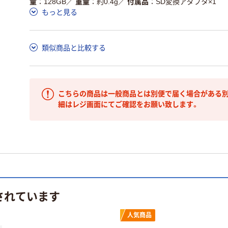
量
128GB
／
重量
約0.4g
／
付属品
SD変換アダプタ×1
もっと見る
類似商品と比較する
こちらの商品は一般商品とは別便で届く場合がある別
細はレジ画面にてご確認をお願い致します。
されています
人気商品