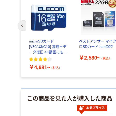
前のスライドへ
microSDカード
ベストアンサー マイ
[V30/U3/C10] 高速＋デ
ロSDカード bahf022
ータ復旧 4K動画にも最
￥2,580~
適 16GB～512GB エレ
（税込）
コム
￥4,681~
（税込）
この商品を見た人が購入した商品
本気プライス