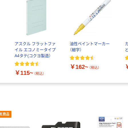
エ
アスクル フラットファ
油性ペイントマーカー
m
イル エコノミータイプ
（細字）
A4タテ(コクヨ製造）
ッ
￥162~
（税込）
￥115~
（税込）
気商品