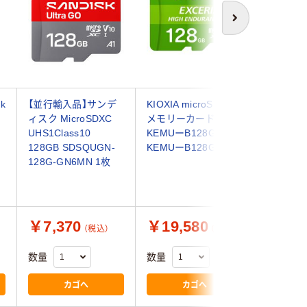
次へ
k
【並行輸入品】サンデ
KIOXIA microSDHC
エレコム m
ィスク MicroSDXC
メモリーカード
カード/U
UHS1Class10
KEMUーB128G
I/U1/Cla
128GB SDSQUGN-
KEMUーB128G 1個
NDO SW
128G-GN6MN 1枚
済/128G
MFMS12
￥7,370
￥19,580
￥16,
（税込）
（税込）
数量
数量
数量
カゴへ
カゴへ