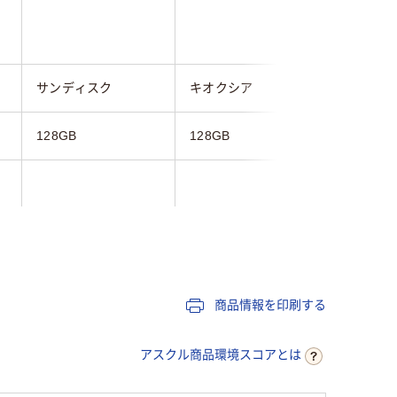
サンディスク
キオクシア
エレコム
128GB
128GB
128GB
製品お買い上げ日よ
商品情報を印刷する
1年
1年
り2年間
アスクル商品環境スコアとは