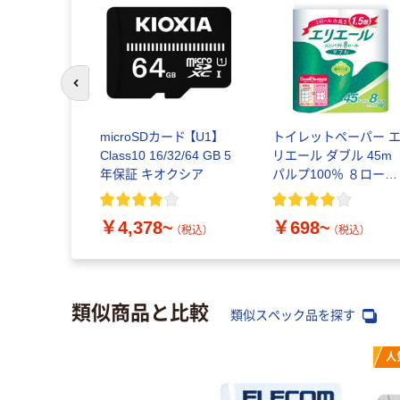
前のスライドへ
microSDカード 【U1】
トイレットペーパー 
Class10 16/32/64 GB 5
リエール ダブル 45
年保証 キオクシア
パルプ100％ ８ロー
ル コンパクト リラ
クス感のある香り 大
￥4,378~
￥698~
王製紙
（税込）
（税込）
類似商品と比較
類似スペック品を探す
人