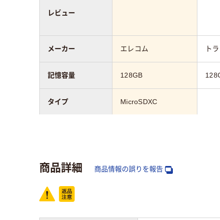
レビュー
メーカー
エレコム
トラ
記憶容量
128GB
128
タイプ
MicroSDXC
SDスピードクラ
Class10
ス
商品詳細
保証期間
1年(データ復旧サー
商品情報の誤りを報告
5年
ビス含む)