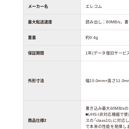
メーカー名
エレコム
最大転送速度
読み出し：80MB/s，書
重量
約0.4g
保証期間
1年(データ復旧サービ
外形寸法
幅15.0mm×高さ11.0m
書き込み最大60MB/
■UHS-I非対応機器で
商品仕様2
スの「class10」に
で本来の性能を発揮しま