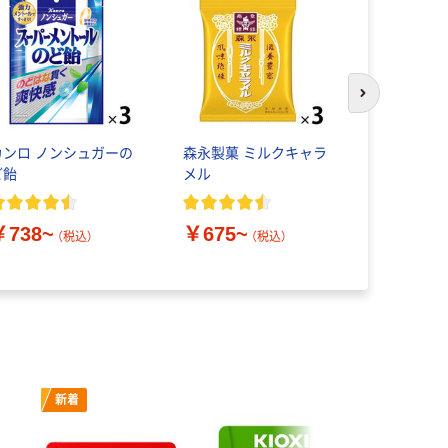
次のスライド
カンロ ノンシュガーの
森永製菓 ミルクキャラ
【ガムテー
ど飴
メル
「現場のチカ
0.20mm 
￥738~
￥675~
（税込）
（税込）
￥195~
新着