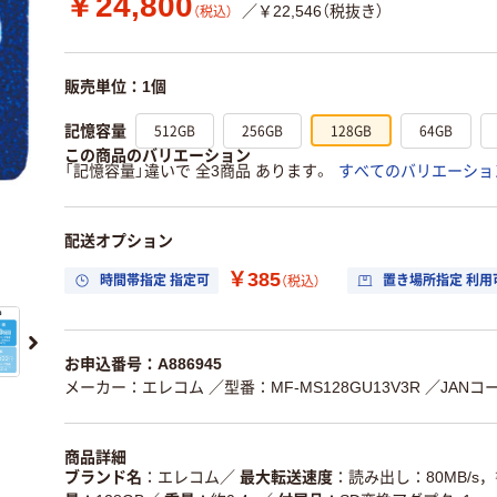
￥24,800
／￥22,546（税抜き）
（税込）
販売単位：1個
512GB
256GB
128GB
64GB
記憶容量
この商品のバリエーション
「記憶容量」違いで 全3商品 あります。
すべてのバリエーショ
配送オプション
￥385
時間帯指定 指定可
置き場所指定 利用
（税込）
お申込番号：A886945
メーカー：エレコム
／型番：MF-MS128GU13V3R
／JANコー
商品詳細
ブランド名
エレコム
／
最大転送速度
読み出し：80MB/s，