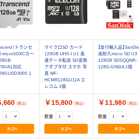
nscend（トランセ
マイクロSD カード
【並行輸入品】SanDis
microSDXCカー
128GB UHS-I U1 高
高耐久micro SD U3
128GB
速データ転送 SD変換
128GB SDSQQNR-
V30/A1対応
アダプタ付 スマホ 写
128G-GN6IA 1個
28GUSD300S 1
真 MF-
HCMR128GU11A エ
レコム 1個
,660
￥15,800
￥11,980
（税込）
（税込）
（税込）
数量
数量
カゴへ
カゴへ
カゴへ