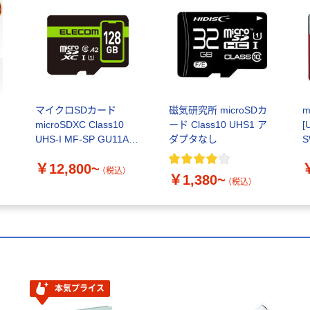
ク
マイクロSDカード
磁気研究所 microSDカ
m
microSDXC Class10
ード Class10 UHS1 ア
[
UHS-I MF-SP GU11A2R
ダプタなし
S
エレコム
5
￥12,800~
（税込）
￥1,380~
（税込）
本気プライス