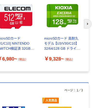
次のスライド
icroSDカード
microSDカード 高耐久
Transce
U1/C10] NINTENDO
モデル 【U3/V30/C10】
ド）microS
WITCH検証済 32GB～
32/64/128 GB ドライブ
ード 4GB~
12GB エレコム
レコーダー キオクシア
￥6,980~
￥9,328~
￥5,660
（税込）
（税込）
ページ：
1
／
3
人気商品
オリジ