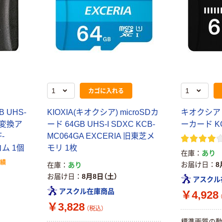
カゴに入れる
 UHS-
KIOXIA(キオクシア) microSDカ
キオクシア m
D変換ア
ード 64GB UHS-I SDXC KCB-
ーカード KC
-
MC064GA EXCERIA 旧東芝メ
コム 1個
モリ 1枚
在庫
あり
実績
お届け日
8
在庫
あり
お届け日
8月8日（土）
アスクル
アスクル在庫商品
￥4,928
￥3,828
（税込）
標準画質の動