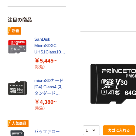
注目の商品
新着
SanDisk
MicroSDXC
UHS1Class10
SDSQUGN
￥5,445~
GN6MN
（税込）
microSDカード
[C4] Class4 ス
タンダード
16/32 GB エレ
￥4,380~
コム
（税込）
人気商品
カゴに入れる
バッファロー