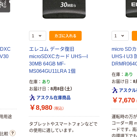
カゴに入れる
SDXC
エレコム データ復旧
micro SDカ
/V30
microSDXCカード UHS―I
UHS-I U3 
30MB 64GB MF-
DRMR064
MS064GU11LRA 1個
在庫
あり
お届け日
8
在庫
あり
お届け日
8月8日（土）
アスクル
アスクル在庫商品
￥7,670
￥8,980
（税込）
用用途
運転時の万が
コーダー用 m
タブレットやスマートフォンなどで
ードです。高
の使用に適しています。
比較
内環境下で