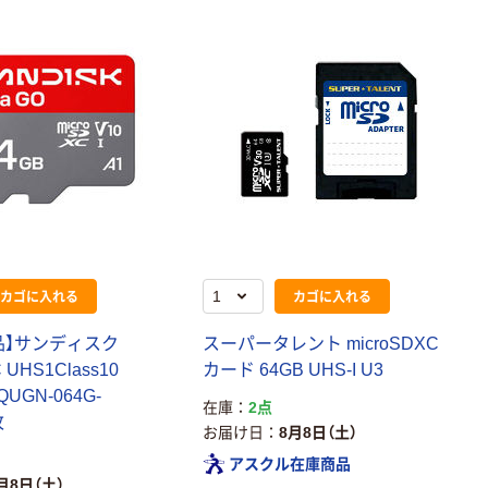
カゴに入れる
カゴに入れる
品】サンディスク
スーパータレント microSDXC
 UHS1Class10
カード 64GB UHS-I U3
QUGN-064G-
在庫
2点
枚
お届け日
8月8日（土）
アスクル在庫商品
月8日（土）