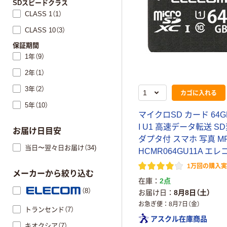
SDスピードクラス
CLASS 1（1）
CLASS 10（3）
保証期間
1年（9）
2年（1）
3年（2）
カゴに入れる
5年（10）
マイクロSD カード 64GB
I U1 高速データ転送 S
お届け日目安
ダプタ付 スマホ 写真 MF
当日〜翌々日お届け（34)
HCMR064GU11A エレ
1万回の購入
メーカーから絞り込む
在庫
2点
（8）
お届け日
8月8日（土）
お急ぎ便
8月7日（金）
トランセンド（7）
アスクル在庫商品
キオクシア（7）