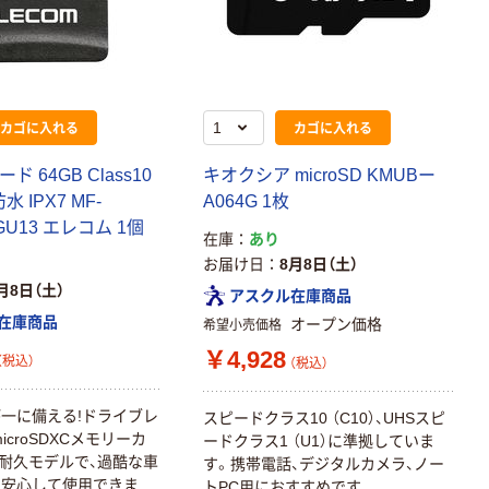
カゴに入れる
カゴに入れる
ード 64GB Class10
キオクシア microSD KMUBー
防水 IPX7 MF-
A064G 1枚
GU13 エレコム 1個
在庫
あり
お届け日
8月8日（土）
月8日（土）
アスクル在庫商品
在庫商品
オープン価格
希望小売価格
￥4,928
（税込）
（税込）
一に備える!ドライブレ
スピードクラス10 （C10）、UHSスピ
icroSDXCメモリーカ
ードクラス1 （U1）に準拠していま
耐久モデルで、過酷な車
す。携帯電話、デジタルカメラ、ノー
も安心して使用できま
トPC用におすすめです