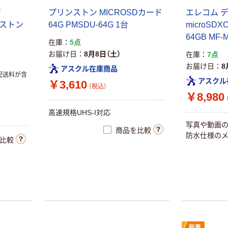
ド
プリンストン MICROSDカード
エレコム 
ンストン
64G PMSDU-64G 1台
microSDX
64GB MF-
在庫
5点
お届け日
8月8日（土）
在庫
7点
お届け日
8
アスクル在庫商品
配送料が含
アスクル
￥3,610
（税込）
￥8,980
高速規格UHS-I対応
写真や動画の
商品を比較
防水仕様のメ
比較
新着