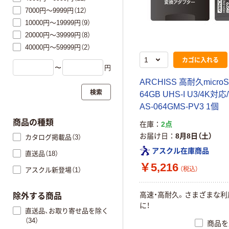
7000円～9999円（12）
10000円～19999円（9）
20000円～39999円（8）
40000円～59999円（2）
カゴに入れる
〜
円
ARCHISS 高耐久micro
検索
64GB UHS-I U3/4K対応
AS-064GMS-PV3 1個
商品の種類
在庫
2点
お届け日
8月8日（土）
カタログ掲載品（3）
アスクル在庫商品
直送品（18）
￥5,216
（税込）
アスクル新登場（1）
高速・高耐久。さまざまな利
除外する商品
に！
直送品、お取り寄せ品を除く
（34）
商品を