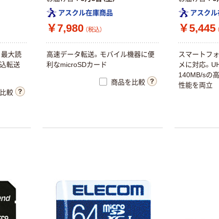
アスクル在庫商品
アスクル
￥7,980
￥5,445
（税込）
応、最大読
高速データ転送。モバイル機器に便
スマートフォ
書込転送
利なmicroSDカード
メに対応。U
140MB/s
商品を比較
性能を両立
比較