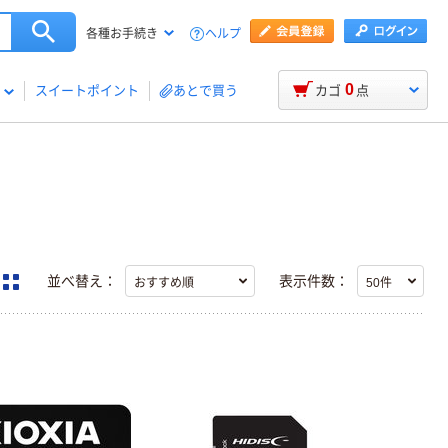
ヘルプ
各種お手続き
0
スイートポイント
あとで買う
カゴ
点
並べ替え：
表示件数：