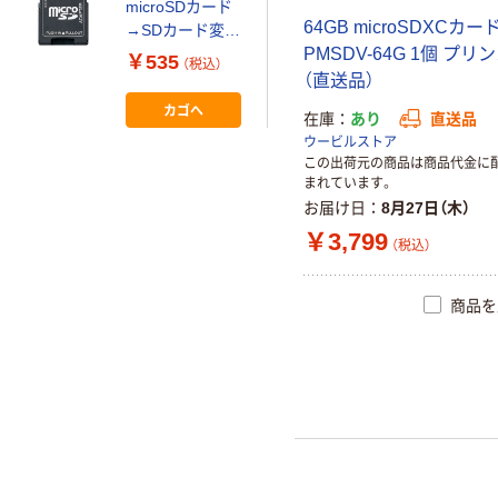
microSDカード
64GB microSDXCカー
→SDカード変換
PMSDV-64G 1個 プリ
アダプター
￥535
（税込）
BSCRMSDA 1台
（直送品）
カゴへ
在庫
あり
直送品
ウービルストア
この出荷元の商品は商品代金に
まれています。
お届け日
8月27日（木）
￥3,799
（税込）
商品を