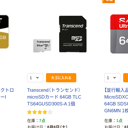
カゴに入れる
レクトロ
Transcend（トランセンド）
【並行輸入
SーI
microSDカード 64GB TLC
MicroSDXC
TS64GUSD300S-A 1個
64GB SDS
GN6MN 1
在庫
7点
在庫
1点
お届け日
8月8日（土）
お届け日
8