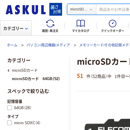
...
microSD
カテゴリー
履歴・再注文
マイカタログ
クイックオーダー
ホーム
パソコン/周辺機器/メディア
メモリーカード/その他記録メデ
microSDカー
カテゴリー
microSDカード
51
件（52商品）中
1件目〜
microSDカード 64GB（52）
スペックで絞り込む
記憶容量
64GB（28）
タイプ
micro SDXC（4）