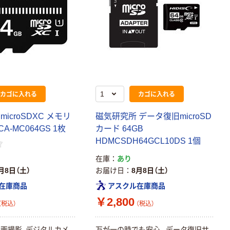
カゴに入れる
カゴに入れる
icroSDXC メモリ
磁気研究所 データ復旧microSD
A-MC064GS 1枚
カード 64GB
HDMCSDH64GCL10DS 1個
在庫
あり
月8日（土）
お届け日
8月8日（土）
在庫商品
アスクル在庫商品
￥2,800
（税込）
（税込）
画撮影、デジタルカメ
万が一の時でも安心。データ復旧サ