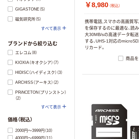
￥8,980
（税込）
GIGASTONE（5）
磁気研究所（5）
携帯電話,スマホの高画質写
を保存するのに最適な、読
すべて表示
大30MB/sの高速データ転
する、UHS-1対応のmicroS
ブランドから絞り込む
リカード。
エレコム（8）
商品を
KIOXIA（キオクシア）（7）
HIDISC（ハイディスク）（3）
ARCHISS（アーキス）（2）
PRiNCETON（プリンストン）
（2）
すべて表示
価格（税込）
2000円～3999円（10）
4000円～6999円（11）