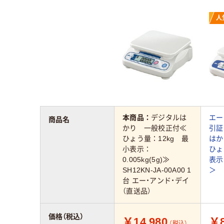
人
本商品：
デジタルは
エー
商品名
かり 一般校正付≪
引証
ひょう量：12kg 最
はか
小表示：
ひょ
0.005kg(5g)≫
表示:
SH12KN-JA-00A00 1
＞
台 エー・アンド・デイ
（直送品）
価格（税込）
￥14,980
￥8
（税込）