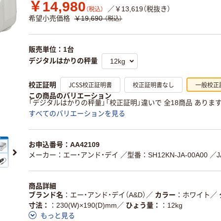
￥14,980
／￥13,619（税抜き）
（税込）
希望小売価格
￥19,690
（税込）
販売単位：1台
デジタルはかりの秤量
JCSS校正証明書
校正証明書なし
一般校正
校正証明
この商品のバリエーション
「デジタルはかりの秤量」「校正証明」違いで 全18商品 ありま
すべてのバリエーションを見る
お申込番号：AA42109
メーカー：エー・アンド・デイ
／型番：SH12KN-JA-00A00
／J
商品詳細
ブランド名
エー・アンド・デイ（A&D）
／
カラー
ホワイト
／
寸法：
230(W)×190(D)mm
／
ひょう量：
12kg
もっと見る