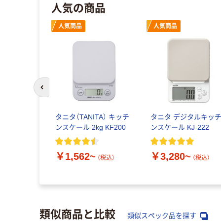
人気の商品
人気商品
人気商品
前のスライドへ
・デイ パー
タニタ（TANITA） キッチ
タニタ デジタルキッ
EJ-Bシリ
ンスケール 2kg KF200
ンスケール KJ-222
￥1,562~
￥3,280~
3~
（税込）
（税込）
（税込）
類似商品と比較
類似スペック品を探す