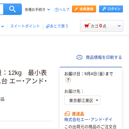
ヘルプ
各種お手続き
0
スイートポイント
あとで買う
カゴ
点
商品情報を印刷する
12kg 最小表
お届け日：9月4日（金）まで
00 1台 エー・アンド・
お届け先：
製品
直送品
株式会社エー・アンド・デイ
この出荷元の商品のご注文合