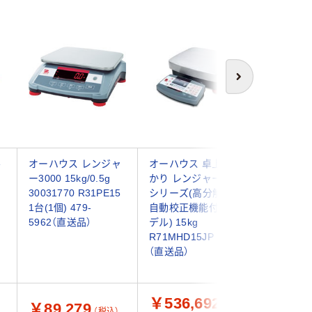
次へ
ル
オーハウス レンジャ
オーハウス 卓上型は
取引証明
ー
ー3000 15kg/0.5g
かり レンジャー7000
塵・防水
30031770 R31PE15
シリーズ(高分解能&
レス通信モ
1台(1個) 479-
自動校正機能付きモ
15KAW
5962（直送品）
デル) 15kg
量：15k
R71MHD15JP 1個
示:10g/
（直送品）
ンドデイ
￥536,692
￥89,279
￥27,
（税込）