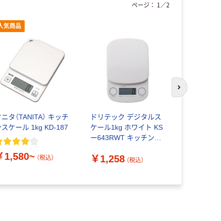
ページ：
1
／
2
人気商品
次のスライド
ニタ（TANITA） キッチ
ドリテック デジタルス
ドリテック
スケール 1kg KD-187
ケール1kg ホワイト KS
ケール「ブ
ー643RWT キッチンス
ケール 1個
￥1,580~
￥2,748
￥1,258
（税込）
（税込）