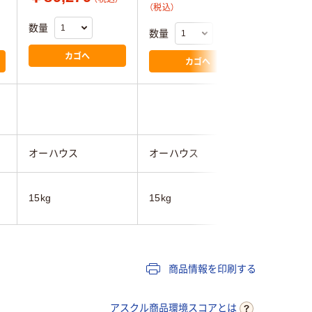
（税込）
数量
数量
数量
カゴへ
カゴへ
オーハウス
オーハウス
エー・ア
15kg
15kg
15kg
商品情報を印刷する
アスクル商品環境スコアとは