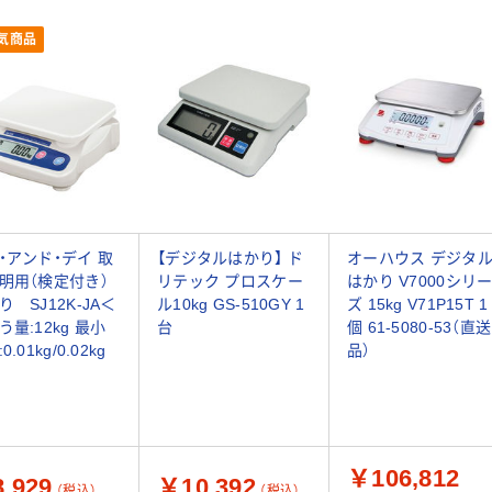
気商品
・アンド・デイ 取
【デジタルはかり】 ド
オーハウス デジタ
明用（検定付き）
リテック プロスケー
はかり V7000シリ
り SJ12K-JA＜
ル10kg GS-510GY 1
ズ 15kg V71P15T 1
う量:12kg 最小
台
個 61-5080-53（直送
0.01kg/0.02kg
品）
￥106,812
,929
￥10,392
（税込）
（税込）