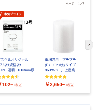
ページ：
1
／
3
本気プライス
次のスライド
アスクルオリジナル
重梱包用 プチプチ
シンワ測定
ポリ袋（規格袋）
(R) 中・大粒タイプ
取引証明用
DPE・透明 0.03mm厚
d60/#78 川上産業
￥7,477
￥102~
￥2,650~
（税込）
（税込）