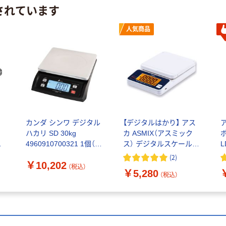
されています
人気商品
テ
カンダ シンワ デジタル
【デジタルはかり】 アス
ハカリ SD 30kg
カ ASMIX（アスミック
-
4960910700321 1個（直
ス） デジタルスケール
L
送品）
USB DS3300U 1台
(
2
)
￥10,202
（税込）
￥5,280
（税込）