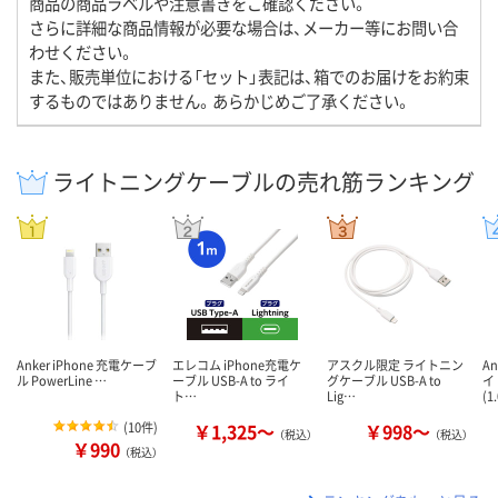
商品の商品ラベルや注意書きをご確認ください。
さらに詳細な商品情報が必要な場合は、メーカー等にお問い合
わせください。
また、販売単位における「セット」表記は、箱でのお届けをお約束
するものではありません。あらかじめご了承ください。
ライトニングケーブルの売れ筋ランキング
Anker iPhone 充電ケーブ
エレコム iPhone充電ケ
アスクル限定 ライトニン
A
ル PowerLine …
ーブル USB-A to ライ
グケーブル USB-A to
イ
ト…
Lig…
(1
(
10件
)
￥1,325～
￥998～
（税込）
（税込）
￥990
（税込）