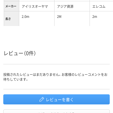
アイリスオーヤマ
アジア資源
エレコム
メーカー
2.0m
2M
2m
長さ
USB Type-
Lightning
A（USB2.0）/Lightni
(オス)-USB-
コネクタ
形状
ng、USB Type-A
タ(オス)、USB 
C
レビュー（0件）
カラーグ
ブラック系
ホワイト系
ホワイト系
ループ
0.056kg
質量
投稿されたレビューはまだありません。お客様のレビューコメントをお
PVC
材質
待ちしています。
レビューを書く