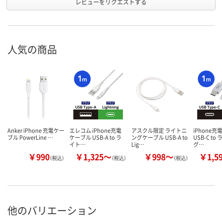
レビューをリクエストする
人気の商品
Anker iPhone 充電ケー
エレコム iPhone充電
アスクル限定 ライトニ
iPhone充
ブル PowerLine …
ケーブル USB-A to ラ
ングケーブル USB-A to
USB-C t
イト…
Lig…
グ…
￥990
￥1,325～
￥998～
￥1,5
（税込）
（税込）
（税込）
他のバリエーション