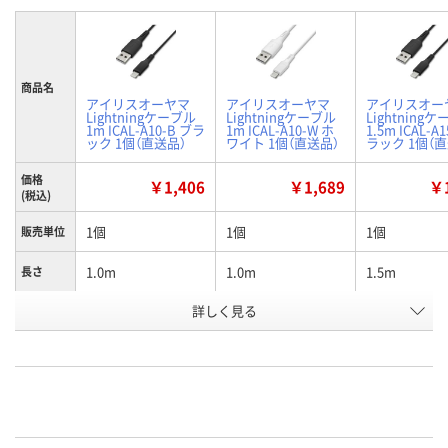
商品名
アイリスオーヤマ
アイリスオーヤマ
アイリスオー
Lightningケーブル
Lightningケーブル
Lightning
1m ICAL-A10-B ブラ
1m ICAL-A10-W ホ
1.5m ICAL-A
ック 1個（直送品）
ワイト 1個（直送品）
ラック 1個（
価格
￥1,406
￥1,689
￥1
(税込)
1個
1個
1個
販売単位
1.0m
1.0m
1.5m
長さ
詳しく見る
ブラック
ホワイト
ブラック
カラー
お申込番
AA99893
AA99898
AA99900
号
直送品
直送品
直送品
在庫
お届け日