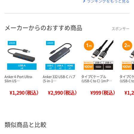
ランキングをもっと見る
メーカーからのおすすめ商品
スポンサー
Anker 4-Port Ultra-
Anker 332 USB-C ハブ
タイプCケーブル
タイプC
Slim US…
(5-in-1…
（USB-C to C） 1m P…
（USB-C t
¥1,290（税込）
¥2,990（税込）
¥999（税込）
¥1,
類似商品と比較