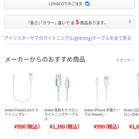
LOHACOでのご注文
5
「長さ」「カラー」 違いで 全
商品あります。
アイリスオーヤマのライトニング(Lightning)ケーブルを全て見る
メーカーからのおすすめ商品
スポンサー
Anker PowerLine II ラ
Anker 高耐久ナイロン
Anker iPhone 充電ケー
Anker 
イトニングU…
ライトニングケーブル
ブル PowerL…
ロン USB-
(1…
¥990（税込）
¥1,390（税込）
¥990（税込）
¥1,