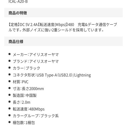
ICAL-A20-B
商品の特徴
【定格】DC 5V 2.4A【転送速度(Mbps)】480 充電&データ通信ケーブ
ルです。外部ノイズに強い2重シールドを採用しています。
商品仕様
メーカー：アイリスオーヤマ
ブランド：アイリスオーヤマ
カラー：ブラック
コネクタ形状：USB Type-A（USB2.0）/Lightning
材質：PVC
寸法：長さ2000mm
製造国：中国製
長さ：2.0m
転送速度：480Mbps
カラーグループ：ブラック系
梱包数：1梱包