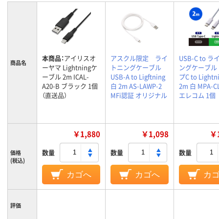
本商品：
アイリスオ
アスクル限定 ライ
USB-C to 
商品名
ーヤマ Lightningケ
トニングケーブル
ングケーブル 
ーブル 2m ICAL-
USB-A to Ligftning
プC to Lightn
A20-B ブラック 1個
白 2m AS-LAWP-2
2m 白 MPA-C
（直送品）
MFi認証 オリジナル
エレコム 1個
￥1,880
￥1,098
￥1
数量
数量
数量
価格
(税込)
カゴへ
カゴへ
カ
評価