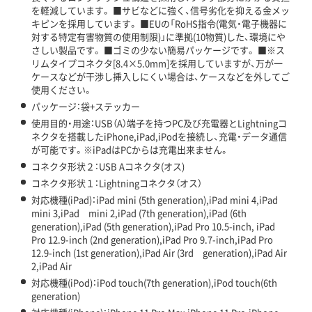
を軽減しています。 ■サビなどに強く、信号劣化を抑える金メッ
キピンを採用しています。 ■EUの「RoHS指令(電気・電子機器に
対する特定有害物質の使用制限)」に準拠(10物質)した、環境にや
さしい製品です。 ■ゴミの少ない簡易パッケージです。 ■※ス
リムタイプコネクタ[8.4×5.0mm]を採用していますが、万が一
ケースなどが干渉し挿入しにくい場合は、ケースなどを外してご
使用ください。
パッケージ：袋+ステッカー
使用目的・用途：USB（A）端子を持つPC及び充電器とLightningコ
ネクタを搭載したiPhone,iPad,iPodを接続し、充電・データ通信
が可能です。※iPadはPCからは充電出来ません。
コネクタ形状２：USB Aコネクタ(オス)
コネクタ形状１：Lightningコネクタ（オス）
対応機種(iPad)：iPad mini (5th generation),iPad mini 4,iPad
mini 3,iPad mini 2,iPad (7th generation),iPad (6th
generation),iPad (5th generation),iPad Pro 10.5-inch, iPad
Pro 12.9-inch (2nd generation),iPad Pro 9.7-inch,iPad Pro
12.9-inch (1st generation),iPad Air (3rd generation),iPad Air
2,iPad Air
対応機種(iPod)：iPod touch(7th generation),iPod touch(6th
generation)