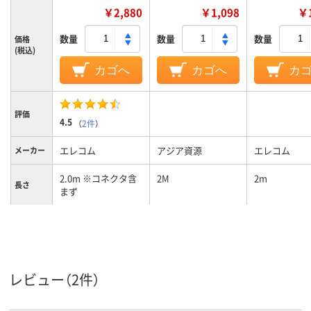
￥2,880
￥1,098
￥1
数量
数量
数量
価格
(税込)
カゴへ
カゴへ
カ
評価
4.5
（
2件
）
エレコム
アジア資源
エレコム
メーカー
2.0m ※コネクタ含
2M
2m
長さ
まず
USB Type-A
Lightning
(オス)-USB-
コネクタ
形状
タ(オス)、USB 
C
レビュー（2件）
1年
1年間
保証期間