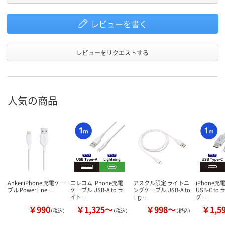
レビューを書く
レビューをリクエストする
人気の商品
Anker iPhone 充電ケー
エレコム iPhone充電
アスクル限定 ライトニ
iPhone充
ブル PowerLine …
ケーブル USB-A to ラ
ングケーブル USB-A to
USB-C t
イト…
Lig…
グ…
￥990
￥1,325～
￥998～
￥1,5
（税込）
（税込）
（税込）