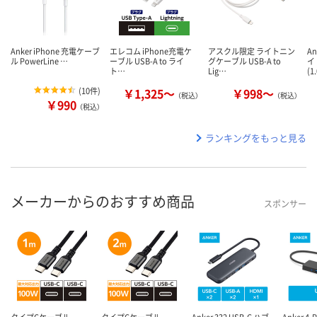
Anker iPhone 充電ケーブ
エレコム iPhone充電ケ
アスクル限定 ライトニン
A
ル PowerLine …
ーブル USB-A to ライ
グケーブル USB-A to
イ
ト…
Lig…
(1
(
10件
)
￥1,325～
￥998～
（税込）
（税込）
￥990
（税込）
ランキングをもっと見る
メーカーからのおすすめ商品
スポンサー