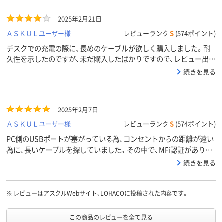
2025年2月21日
ＡＳＫＵＬユーザー様
レビューランク
S
(574ポイント)
デスクでの充電の際に、長めのケーブルが欲しく購入しました。耐
久性を示したのですが、未だ購入したばかりですので、レビュー出来
ないです。その他は、価格も手ごろ感があります。問題なく使用でき
続きを見る
ています。
2025年2月7日
ＡＳＫＵＬユーザー様
レビューランク
S
(574ポイント)
PC側のUSBポートが塞がっている為、コンセントからの距離が遠い
為に、長いケーブルを探していました。その中で、MFi認証があり一
番安価な物でした。耐久性はこれからテストします。
続きを見る
※
レビューはアスクルWebサイト、LOHACOに投稿された内容です。
この商品のレビューを全て見る