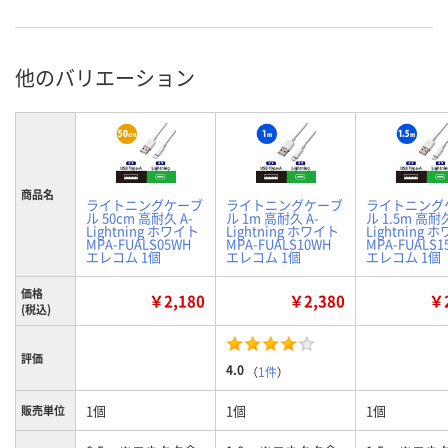
他のバリエーション
商品名
ライトニングケーブ
ライトニングケーブ
ライトニング
ル 50cm 高耐久 A-
ル 1m 高耐久 A-
ル 1.5m 高耐久
Lightning ホワイト
Lightning ホワイト
Lightning 
MPA-FUALS05WH
MPA-FUALS10WH
MPA-FUALS1
エレコム 1個
エレコム 1個
エレコム 1個
価格
￥2,180
￥2,380
￥2
(税込)
評価
4.0
（
1件
）
1個
1個
1個
販売単位