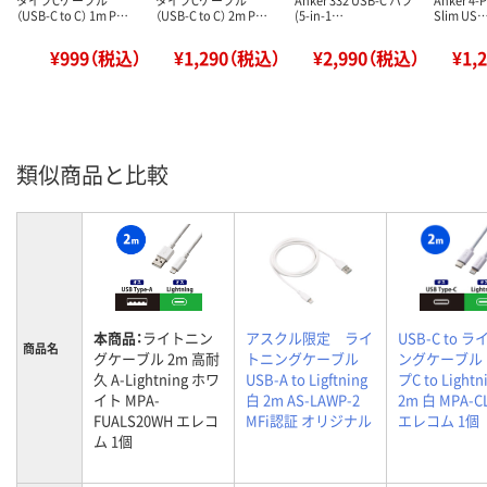
タイプCケーブル
タイプCケーブル
Anker 332 USB-C ハブ
Anker 4-P
（USB-C to C） 1m P…
（USB-C to C） 2m P…
(5-in-1…
Slim US
¥999（税込）
¥1,290（税込）
¥2,990（税込）
¥1,
類似商品と比較
本商品：
ライトニン
アスクル限定 ライ
USB-C to 
商品名
グケーブル 2m 高耐
トニングケーブル
ングケーブル 
久 A-Lightning ホワ
USB-A to Ligftning
プC to Lightn
イト MPA-
白 2m AS-LAWP-2
2m 白 MPA-C
FUALS20WH エレコ
MFi認証 オリジナル
エレコム 1個
ム 1個