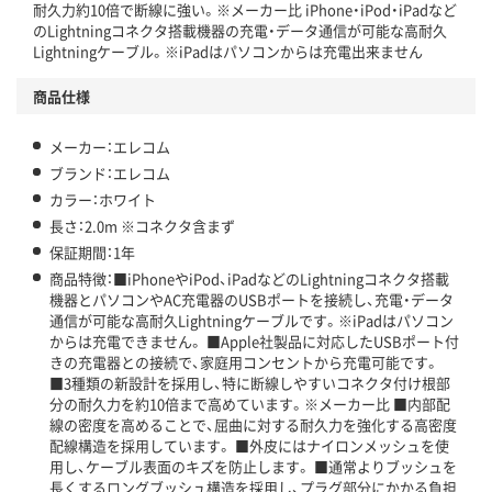
耐久力約10倍で断線に強い。※メーカー比 iPhone・iPod・iPadなど
のLightningコネクタ搭載機器の充電・データ通信が可能な高耐久
Lightningケーブル。※iPadはパソコンからは充電出来ません
商品仕様
メーカー：エレコム
ブランド：エレコム
カラー：ホワイト
長さ：2.0m ※コネクタ含まず
保証期間：1年
商品特徴：■iPhoneやiPod、iPadなどのLightningコネクタ搭載
機器とパソコンやAC充電器のUSBポートを接続し、充電・データ
通信が可能な高耐久Lightningケーブルです。※iPadはパソコン
からは充電できません。 ■Apple社製品に対応したUSBポート付
きの充電器との接続で、家庭用コンセントから充電可能です。
■3種類の新設計を採用し、特に断線しやすいコネクタ付け根部
分の耐久力を約10倍まで高めています。※メーカー比 ■内部配
線の密度を高めることで、屈曲に対する耐久力を強化する高密度
配線構造を採用しています。 ■外皮にはナイロンメッシュを使
用し、ケーブル表面のキズを防止します。 ■通常よりブッシュを
長くするロングブッシュ構造を採用し、プラグ部分にかかる負担