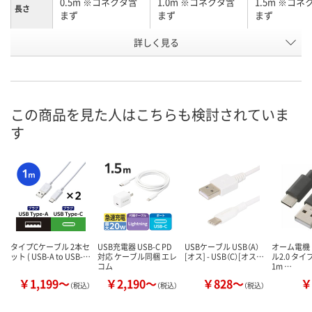
0.5m ※コネクタ含
1.0m ※コネクタ含
1.5m ※コネ
長さ
まず
まず
まず
お申込番
詳しく見る
X873203
X873204
X873201
号
3点
4点
あり
在庫
8月11日（火）
8月11日（火）
8月11日（火）
お届け日
この商品を見た人はこちらも検討されていま
す
数量
数量
数量
カゴへ
カゴへ
カ
タイプCケーブル 2本セ
USB充電器 USB-C PD
USBケーブル USB（A）
オーム電機 
ット ( USB-A to USB-…
対応 ケーブル同梱 エレ
[オス] - USB（C）[オス…
ル2.0 タイ
コム
1m …
￥1,199～
￥2,190～
￥828～
￥
（税込）
（税込）
（税込）