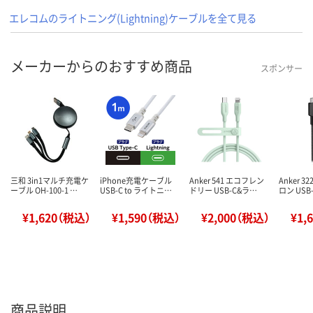
エレコムのライトニング(Lightning)ケーブルを全て見る
メーカーからのおすすめ商品
スポンサー
三和 3in1マルチ充電ケ
iPhone充電ケーブル
Anker 541 エコフレン
Anker 
ーブル OH-100-1 …
USB-C to ライトニ…
ドリー USB-C&ラ…
ロン USB-
¥1,620（税込）
¥1,590（税込）
¥2,000（税込）
¥1,
商品説明