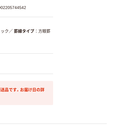
2205744542
ラック
／
罫線タイプ
方眼罫
送品です。お届け日の詳