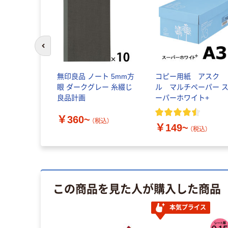
前のスライドへ
印良品 上質
無印良品 ノート 5mm方
コピー用紙 アスク
ングノート・
眼 ダークグレー 糸綴じ
ル マルチペーパー 
良品計画
ーパーホワイト+
￥360~
（税込）
￥149~
税込）
（税込）
この商品を見た人が購入した商品
本気プライス