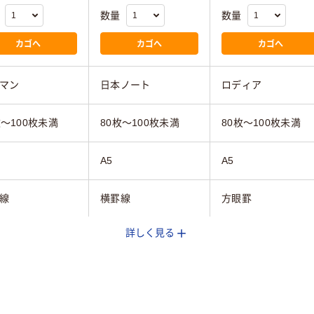
数量
数量
カゴへ
カゴへ
カゴへ
マン
日本ノート
ロディア
枚～100枚未満
80枚～100枚未満
80枚～100枚未満
A5
A5
線
横罫線
方眼罫
詳しく見る
ック系
ブルー系
ホワイト系
グとじ
ホッチキスとじ
g
135g