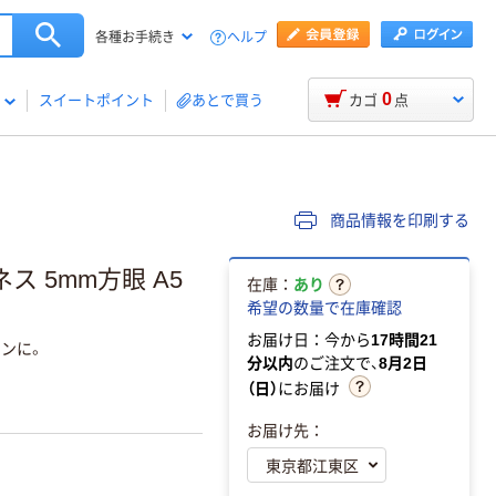
ヘルプ
各種お手続き
0
スイートポイント
あとで買う
カゴ
点
商品情報を印刷する
 5mm方眼 A5
在庫：
あり
希望の数量で在庫確認
お届け日：今から
17時間21
ンに。
分以内
のご注文で、
8月2日
（日）
にお届け
お届け先：