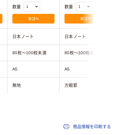
数量
数量
数量
カゴへ
カゴへ
日本ノート
日本ノート
コクヨ
80枚～100枚未満
80枚～100枚未満
80枚
A5
A5
3号（A5）
無地
方眼罫
無地
ブルー系
レッド系
糸とじ
商品情報を印刷する
290ｇ