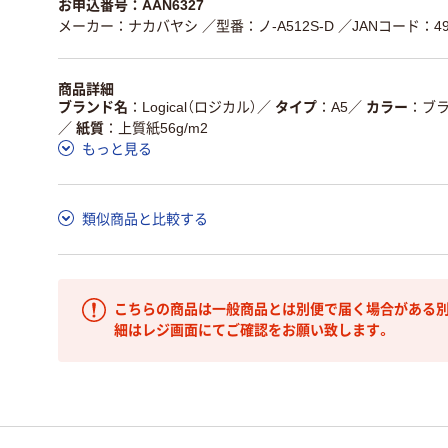
お申込番号：AAN6327
メーカー：ナカバヤシ
／型番：ノ-A512S-D
／JANコード：490
商品詳細
ブランド名
Logical（ロジカル）
／
タイプ
A5
／
カラー
ブ
／
紙質
上質紙56g/m2
もっと見る
類似商品と比較する
こちらの商品は一般商品とは別便で届く場合がある別
細はレジ画面にてご確認をお願い致します。