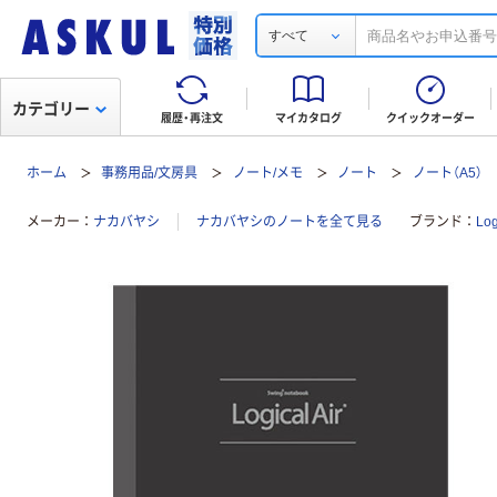
すべて
カテゴリー
履歴・再注文
マイカタログ
クイックオーダー
ホーム
事務用品/文房具
ノート/メモ
ノート
ノート（A5）
メーカー
ナカバヤシ
ナカバヤシのノートを全て見る
ブランド
Lo