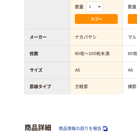
数量
数量
カゴへ
メーカー
ナカバヤシ
マル
枚数
80枚～100枚未満
80
サイズ
A5
A5
罫線タイプ
方眼罫
横罫
カラーグループ
ブラック系
ブラ
製本方法
糸とじ
リン
商品詳細
商品情報の誤りを報告
質量
160g
250