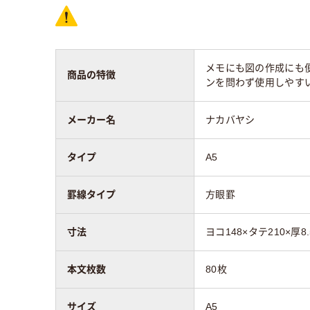
メモにも図の作成にも
商品の特徴
ンを問わず使用しやす
メーカー名
ナカバヤシ
タイプ
A5
罫線タイプ
方眼罫
寸法
ヨコ148×タテ210×厚8
本文枚数
80枚
サイズ
A5