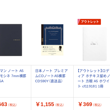
アウトレット
マン ノート A5
日本ノート プレミア
【アウトレット】ロデ
モシネ 7mm横罫
ムCDノートA5横罫
ィア ホチキス留め
5A
CDS90Y（直送品）
ート 方眼 A5 ホワイ
ト cf119181 1冊
63
￥1,155
￥369
（税込）
（税込）
（税込）