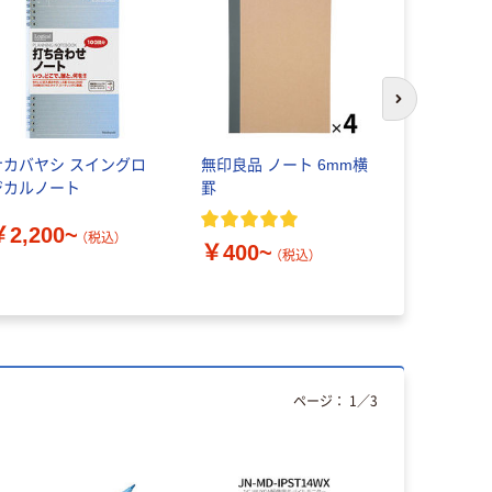
次のスライド
ナカバヤシ スイングロ
無印良品 ノート 6mm横
【アスクル
ジカルノート
罫
ノート エ
イプ】
￥2,200~
（税込）
￥400~
（税込）
￥58~
（
ページ：
1
／
3