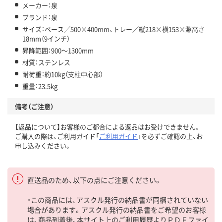
メーカー：泉
ブランド：泉
サイズ：ベース／500×400mm、トレー／縦218×横153×淵高さ
18mm（9インチ）
昇降範囲：900～1300mm
材質：ステンレス
耐荷重：約10kg（支柱中心部）
重量：23.5kg
備考（ご注意）
【返品について】お客様のご都合による返品はお受けできません。
ご購入の際は、ご利用ガイド「
ご利用ガイド
」を必ずご確認の上、お
申し込みください。
直送品のため、以下の点にご注意ください。
・この商品には、アスクル発行の納品書が同梱されていない
場合があります。アスクル発行の納品書をご希望のお客様
は、商品到着後、本サイト上のご利用履歴よりＰＤＦファイ