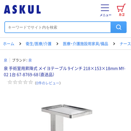
カゴ
メニュー
ホーム
衛生/医療/介護
医療・介護施設用家具/備品
ナース
泉
ブランド：
泉
泉 手術室用昇降式 メイヨテーブル 9インチ 218×153×18mm MY-
02 1台 67-8769-68（直送品）
（
0
件のレビュー
）