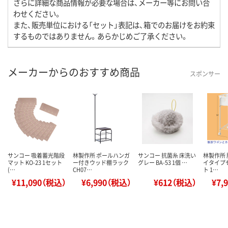
さらに詳細な商品情報が必要な場合は、メーカー等にお問い合
わせください。
また、販売単位における「セット」表記は、箱でのお届けをお約束
するものではありません。あらかじめご了承ください。
メーカーからのおすすめ商品
スポンサー
サンコー 吸着蓄光階段
林製作所 ポールハンガ
サンコー 抗菌糸 床洗い
林製作所 
マット KO-23 1セット
ー付きウッド棚ラック
グレー BA-53 1個 …
イタイプ
(…
CH07…
ト 1…
¥11,090（税込）
¥6,990（税込）
¥612（税込）
¥7,