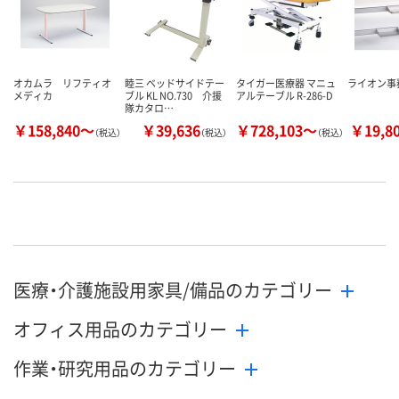
オカムラ リフティオ
睦三 ベッドサイドテー
タイガー医療器 マニュ
ライオン事
メディカ
ブル KL NO.730 介援
アルテーブル R-286-D
隊カタロ…
￥158,840～
￥39,636
￥728,103～
￥19,8
（税込）
（税込）
（税込）
医療・介護施設用家具/備品のカテゴリー
オフィス用品のカテゴリー
作業・研究用品のカテゴリー