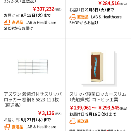
3372-30（直送品）
￥284,516
（税込）
￥307,232
お届け日：
9月8日（火）まで
（税込）
お届け日：
9月15日（火）まで
直送品
LAB & Healthcare
直送品
LAB & Healthcare
SHOPからお届け
SHOPからお届け
アズワン 殺菌灯付きスリッパ
スリッパ殺菌ロッカースリム
ロッカー 棚網 8-5823-11 1枚
（光触媒式） コトヒラ工業
（直送品）
￥239,061
￥293,545
￥3,136
お届け日：
9月16日（水）まで
（税込）
お届け日：
8月27日（木）まで
直送品
直送品
LAB & Healthcare
質量・販売単位違いの商品が
2
商品あります