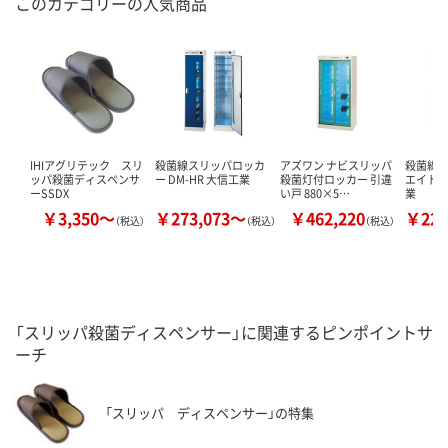
このカテゴリーの人気商品
IHIアグリテック スリ
殺菌線スリッパロッカ
アズワン ナビスリッパ
殺菌線ロ
ッパ殺菌ディスペンサ
ー DM-HR 大信工業
殺菌灯付ロッカー 引違
エイトワ
ーSSDX
い戸 880×5…
業
￥3,350～
￥273,073～
￥462,220
￥220
（税込）
（税込）
（税込）
「スリッパ殺菌ディスペンサー」に関連するピンポイントサ
ーチ
「スリッパ ディスペンサー」の特集