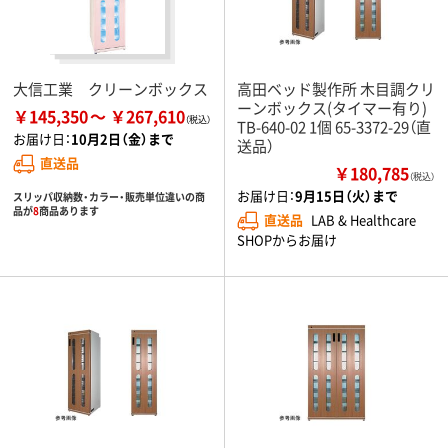
大信工業 クリーンボックス
高田ベッド製作所 木目調クリ
ーンボックス(タイマー有り)
￥145,350
￥267,610
TB-640-02 1個 65-3372-29（直
お届け日：
10月2日（金）まで
送品）
直送品
￥180,785
（税込）
お届け日：
9月15日（火）まで
スリッパ収納数・カラー・販売単位違いの商
品が
8
商品あります
直送品
LAB & Healthcare
SHOPからお届け