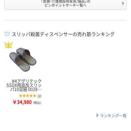
「医療・介護施設用家具/備品」の
ピンポイントサーチ一覧へ
スリッパ殺菌ディスペンサーの売れ筋ランキング
IHIアグリテック
SSDX用追加スリッ
パ10足組 0028…
(
2
)
￥34,980
（税込）
ランキング一覧