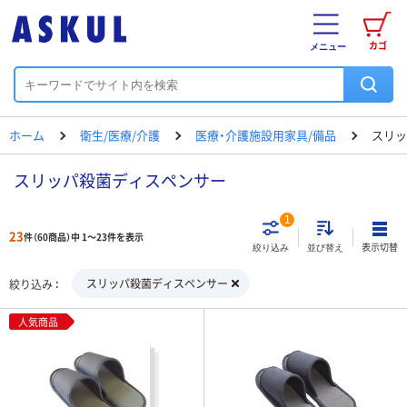
カゴ
メニュー
ホーム
衛生/医療/介護
医療・介護施設用家具/備品
スリッ
スリッパ殺菌ディスペンサー
1
23
件（60商品）中 1～23件を表示
表示切替
絞り込み
並び替え
スリッパ殺菌ディスペンサー
絞り込み
人気商品