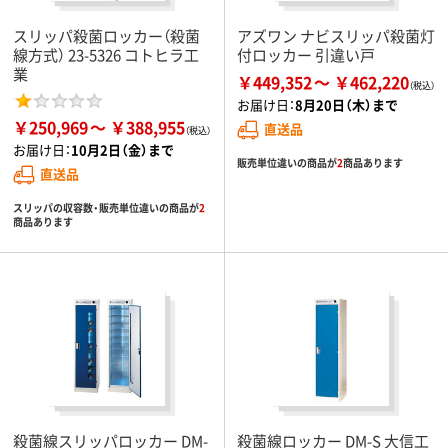
スリッパ殺菌ロッカー（殺菌
アズワン ナビスリッパ殺菌灯
線方式） 23-5326 コトヒラ工
付ロッカー 引違い戸
業
￥449,352
￥462,220
お届け日：
8月20日（木）まで
￥250,969
￥388,955
直送品
お届け日：
10月2日（金）まで
販売単位違いの商品が
2
商品あります
直送品
スリッパの収容数・販売単位違いの商品が
2
商品あります
殺菌線スリッパロッカー DM-
殺菌線ロッカー DM-S 大信工