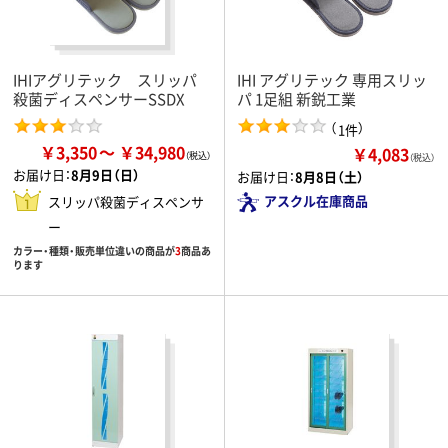
IHIアグリテック スリッパ
IHI アグリテック 専用スリッ
殺菌ディスペンサーSSDX
パ 1足組 新鋭工業
（
）
1件
￥3,350
￥34,980
￥4,083
（税込）
お届け日：
8月9日（日）
お届け日：
8月8日（土）
アスクル在庫商品
スリッパ殺菌ディスペンサ
ー
カラー・種類・販売単位違いの商品が
3
商品あ
ります