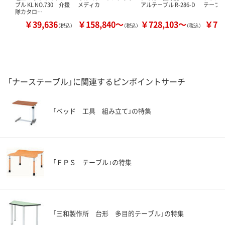
ブル KL NO.730 介援
メディカ
アルテーブル R-286-D
テーブ
隊カタロ…
￥39,636
￥158,840～
￥728,103～
￥76
（税込）
（税込）
（税込）
「ナーステーブル」に関連するピンポイントサーチ
「ベッド 工具 組み立て」の特集
「ＦＰＳ テーブル」の特集
「三和製作所 台形 多目的テーブル」の特集