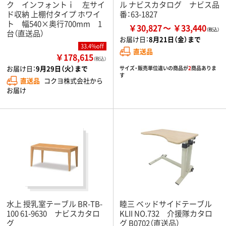
ク インフォントｉ 左サイ
ル ナビスカタログ ナビス品
ド収納 上棚付タイプ ホワイ
番：63-1827
ト 幅540×奥行700mm 1
￥30,827
￥33,440
台（直送品）
お届け日：
8月21日（金）まで
33.4%off
直送品
￥178,615
（税込）
お届け日：
9月29日（火）まで
サイズ・販売単位違いの商品が
2
商品ありま
す
直送品
コクヨ株式会社から
お届け
水上 授乳室テーブル BR-TB-
睦三 ベッドサイドテーブル
100 61-9630 ナビスカタロ
KLII NO.732 介援隊カタロ
グ
グ B0702（直送品）