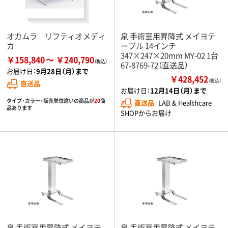
オカムラ リフティオメディ
泉 手術室用昇降式 メイヨテ
カ
ーブル 14インチ
347×247×20mm MY-02 1台
￥158,840
￥240,790
67-8769-72（直送品）
お届け日：
9月28日（月）まで
￥428,452
（税込）
直送品
お届け日：
12月14日（月）まで
タイプ・カラー・販売単位違いの商品が
20
商
直送品
LAB & Healthcare
品あります
SHOPからお届け
泉 手術室用昇降式 メイヨテ
泉 手術室用昇降式 メイヨテ