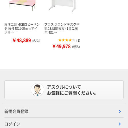
東洋工芸 MCBロビーベン
プラス ラウンドデスク平
チ 背付 幅1500mm アイ
机（木目調天板） 1台（2梱
ボリ…
包）幅1…
￥48,889
(
1
)
（税込）
￥49,978
（税込）
アスクルについて
お気軽にご質問ください。
新規会員登録
ログイン