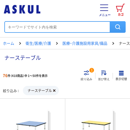
カゴ
メニュー
ホーム
衛生/医療/介護
医療・介護施設用家具/備品
ナース
ナーステーブル
1
76
件（418商品）中 1～50件を表示
表示切替
絞り込み
並び替え
ナーステーブル
絞り込み