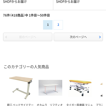
SHOPからお届け
SHOPからお届け
76件（418商品）中 1件目～50件目
1
2
前のページへ
次のページへ
このカテゴリーの人気商品
睦三 ベッドサイドテー
オカムラ リフティオ
タイガー医療器 マニュ
プラス 