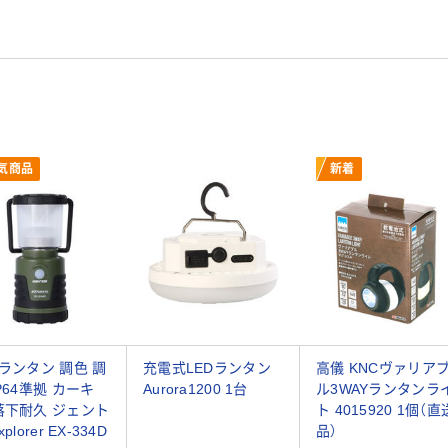
気商品
新着
Dランタン 調色 調
充電式LEDランタン
高儀 KNCヴァリア
IP64準拠 カーキ
Aurora1200 1台
ル3WAYランタンラ
落下耐久 ジェント
ト 4015920 1個（直
xplorer EX-334D
品）