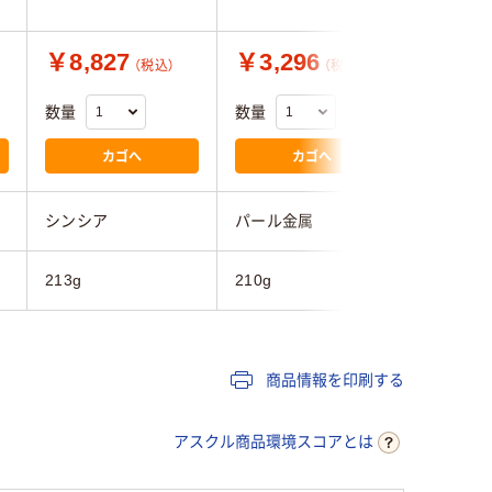
￥8,827
￥3,296
￥2,3
（税込）
（税込）
数量
数量
数量
カゴへ
カゴへ
シンシア
パール金属
パール金
213g
210g
250g
商品情報を印刷する
アスクル商品環境スコアとは