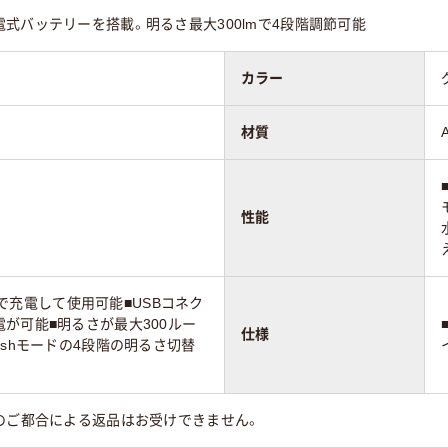
式バッテリーを搭載。明るさ最大300lmで4段階調節可能
カラー
材質
性能
クタで充電して使用可能■USBコネク
が可能■明るさが最大300ルー
仕様
h/Flashモードの4段階の明るさ切替
のご都合による返品はお受けできません。