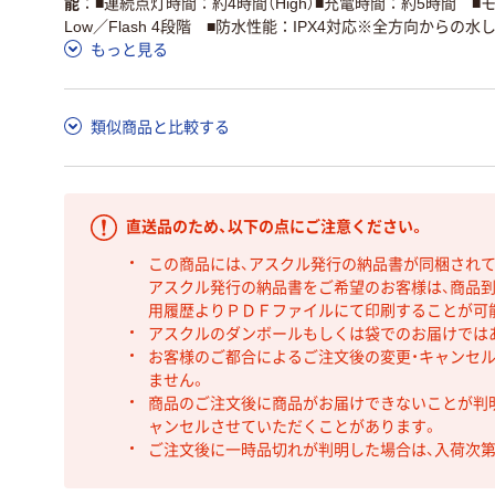
能
■連続点灯時間：約4時間（High）■充電時間：約5時間 ■モー
Low／Flash 4段階 ■防水性能：IPX4対応※全方向からの
もっと見る
類似商品と比較する
直送品のため、以下の点にご注意ください。
この商品には、アスクル発行の納品書が同梱され
アスクル発行の納品書をご希望のお客様は、商品到
用履歴よりＰＤＦファイルにて印刷することが可
アスクルのダンボールもしくは袋でのお届けでは
お客様のご都合によるご注文後の変更・キャンセル
ません。
商品のご注文後に商品がお届けできないことが判
ャンセルさせていただくことがあります。
ご注文後に一時品切れが判明した場合は、入荷次