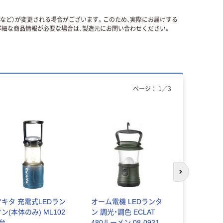
国など）が変更される場合がございます。このため、実際にお届けする
細な商品情報が必要な場合は、製造元にお問い合わせください。
ページ：
1
／
3
人気商品
次のスライド
マキタ 充電式LEDラン
オーム電機 LEDランタ
ランタン U
ン(本体のみ) ML102
ン 調光・調色 ECLAT
きるソーラ
1台
480ルーメン 08-0931 1
調色可 電