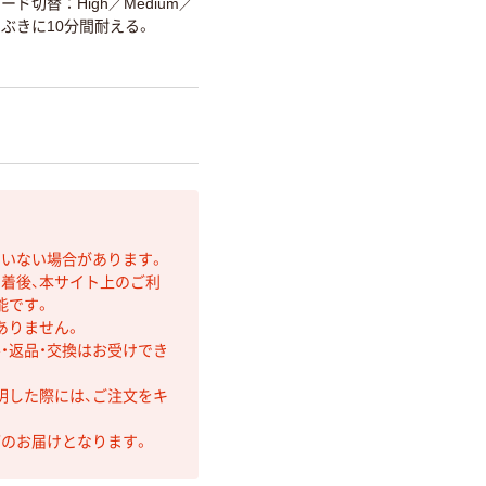
ド切替：High／Medium／
水しぶきに10分間耐える。
ていない場合があります。
着後、本サイト上のご利
能です。
ありません。
・返品・交換はお受けでき
明した際には、ご注文をキ
第のお届けとなります。