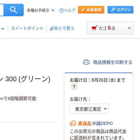
ヘルプ
各種お手続き
0
スイートポイント
あとで買う
カゴ
点
商品情報を印刷する
300 (グリーン)
お届け日：8月26日（水）まで
mで4段階調節可能
お届け先：
直送品
中越DEPO
この出荷元の商品は商品代金
に配送料が含まれています。