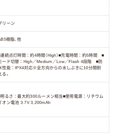
グリーン
ABS樹脂、他
■連続点灯時間：約4時間（High）■充電時間：約5時間 ■
モード切替：High／Medium／Low／Flash 4段階 ■防
水性能：IPX4対応※全方向からの水しぶきに10分間耐
える。
■明るさ：最大約300ルーメン相当■使用電源：リチウム
イオン電池 3.7V 3,200mAh