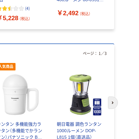
個
災 ヤザワ
(
4
)
￥2,492
￥2,748
ョン LA9S0
（税込）
￥5,228
（税込）
ページ：
1
／
3
人気商品
次のスライド
ランタン 多機能強力ラ
朝日電器 調色ランタン
ROSY ダ
ンタン（多機能でかラン
1000ルーメン DOP-
ディ 74175
タン）パナソニック BF-
L815 1個（直送品）
LOGOS/