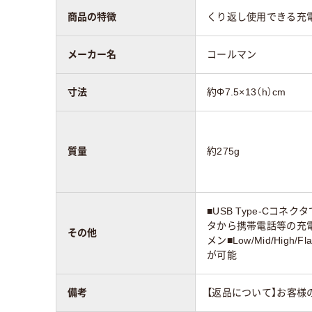
商品の特徴
くり返し使用できる充電
メーカー名
コールマン
寸法
約Φ7.5×13（h）cm
質量
約275g
■USB Type-Cコネ
タから携帯電話等の充電
その他
メン■Low/Mid/Hig
が可能
備考
【返品について】お客様