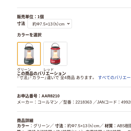
販売単位：1個
寸法
カラーを選択
グリーン
レッド
この商品のバリエーション
「寸法」「カラー」違いで 全4商品 あります。
すべてのバリエー
お申込番号：AAR8210
メーカー：コールマン
／型番：2218363
／JANコード：49928
商品詳細
カラー
グリーン
／
寸法
約Φ7.5×13（h）cm
／
材質
ABS樹