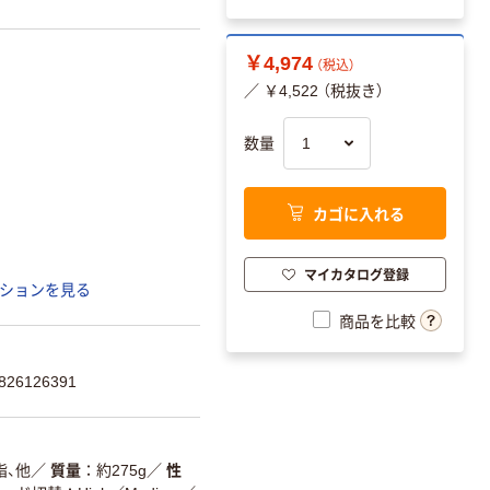
￥4,974
（税込）
／ ￥4,522 （税抜き）
数量
カゴに入れる
マイカタログ登録
ションを見る
商品を比較
26126391
脂、他
／
質量
約275g
／
性