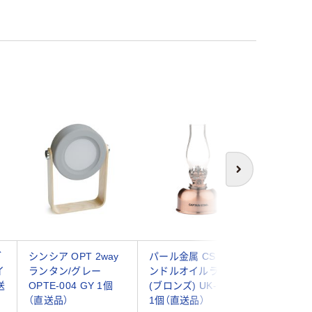
次へ
ブ
シンシア OPT 2way
パール金属 CS キャ
パール金
イ
ランタン/グレー
ンドルオイルランプ
ーク 暖
送
OPTE-004 GY 1個
(ブロンズ) UK-0522
ン(ブロンズ
（直送品）
1個（直送品）
4077 1