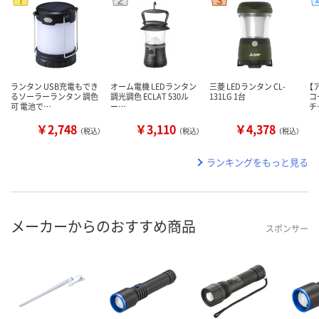
ランタン USB充電もでき
オーム電機 LEDランタン
三菱 LEDランタン CL-
【
るソーラーランタン 調色
調光調色 ECLAT 530ル
131LG 1台
コ
可 電池で…
ー…
チ
￥2,748
￥3,110
￥4,378
（税込）
（税込）
（税込）
ランキングをもっと見る
メーカーからのおすすめ商品
スポンサー