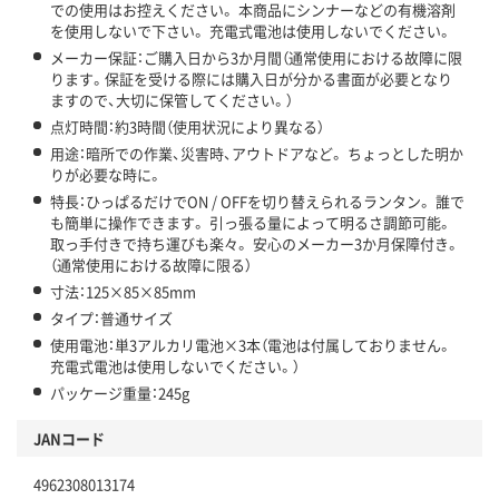
での使用はお控えください。 本商品にシンナーなどの有機溶剤
を使用しないで下さい。 充電式電池は使用しないでください。
メーカー保証：ご購入日から3か月間（通常使用における故障に限
ります。保証を受ける際には購入日が分かる書面が必要となり
ますので、大切に保管してください。）
点灯時間：約3時間（使用状況により異なる）
用途：暗所での作業、災害時、アウトドアなど。 ちょっとした明か
りが必要な時に。
特長：ひっぱるだけでON / OFFを切り替えられるランタン。 誰で
も簡単に操作できます。 引っ張る量によって明るさ調節可能。
取っ手付きで持ち運びも楽々。 安心のメーカー3か月保障付き。
（通常使用における故障に限る）
寸法：125×85×85mm
タイプ：普通サイズ
使用電池：単3アルカリ電池×3本（電池は付属しておりません。
充電式電池は使用しないでください。）
パッケージ重量：245g
JANコード
4962308013174