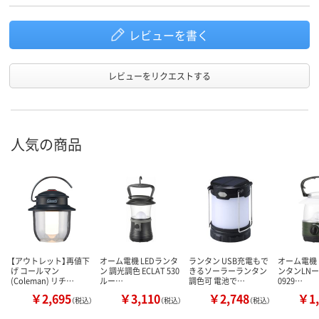
レビューを書く
レビューをリクエストする
人気の商品
【アウトレット】再値下
オーム電機 LEDランタ
ランタン USB充電もで
オーム電機 
げ コールマン
ン 調光調色 ECLAT 530
きるソーラーランタン
ンタンLNー12
(Coleman) リチ…
ルー…
調色可 電池で…
0929…
￥2,695
￥3,110
￥2,748
￥1,
（税込）
（税込）
（税込）