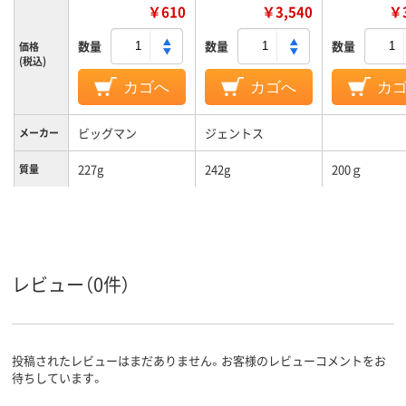
￥610
￥3,540
￥3
数量
数量
数量
価格
(税込)
カゴへ
カゴへ
カ
ビッグマン
ジェントス
メーカー
227g
242g
200ｇ
質量
レビュー（0件）
投稿されたレビューはまだありません。お客様のレビューコメントをお
待ちしています。