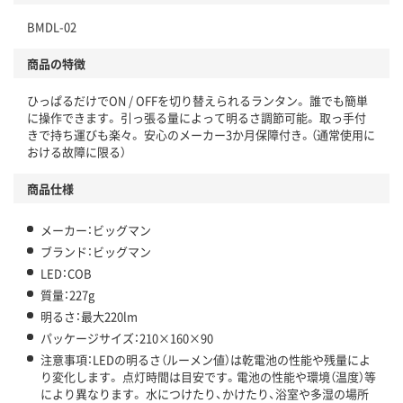
BMDL-02
商品の特徴
ひっぱるだけでON / OFFを切り替えられるランタン。 誰でも簡単
に操作できます。 引っ張る量によって明るさ調節可能。 取っ手付
きで持ち運びも楽々。 安心のメーカー3か月保障付き。（通常使用に
おける故障に限る）
商品仕様
メーカー：ビッグマン
ブランド：ビッグマン
LED：COB
質量：227g
明るさ：最大220lm
パッケージサイズ：210×160×90
注意事項：LEDの明るさ（ルーメン値）は乾電池の性能や残量によ
り変化します。 点灯時間は目安です。電池の性能や環境（温度）等
により異なります。 水につけたり、かけたり、浴室や多湿の場所