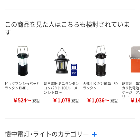
この商品を見た人はこちらも検討されていま
す
ビッグマン ひっパッと
朝日電器 ミニランタン
大進 引くだけ簡単 LED
乾電池 単
ランタン BMDL
コンパクト 100ルーメ
ランタン
カリ乾電池
ン レトロ …
ケージ ア
リ…
￥524～
￥1,078
￥1,036～
￥1
（税込）
（税込）
（税込）
懐中電灯・ライトのカテゴリー