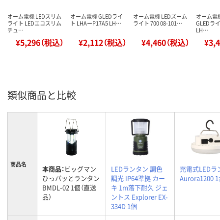
オーム電機 LEDスリム
オーム電機 GLEDライ
オーム電機 LEDズーム
オーム電
ライト LEDエコスリム
ト LHAーP17A5 LH…
ライト 700 08-101…
GLEDライ
チュ…
LH…
¥5,296（税込）
¥2,112（税込）
¥4,460（税込）
¥3,
類似商品と比較
商品名
本商品：
ビッグマン
LEDランタン 調色
充電式LEDラ
ひっパッとランタン
調光 IP64準拠 カー
Aurora1200 
BMDL-02 1個（直送
キ 1m落下耐久 ジェ
品）
ントス Explorer EX-
334D 1個