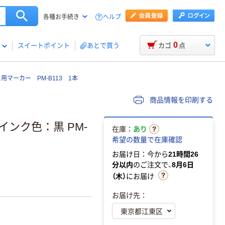
ヘルプ
各種お手続き
0
スイートポイント
あとで買う
カゴ
点
マーカー PM-B113 1本
商品情報を印刷する
ンク色：黒 PM-
在庫：
あり
希望の数量で在庫確認
お届け日：今から
21時間26
分以内
のご注文で、
8月6日
（木）
にお届け
お届け先：