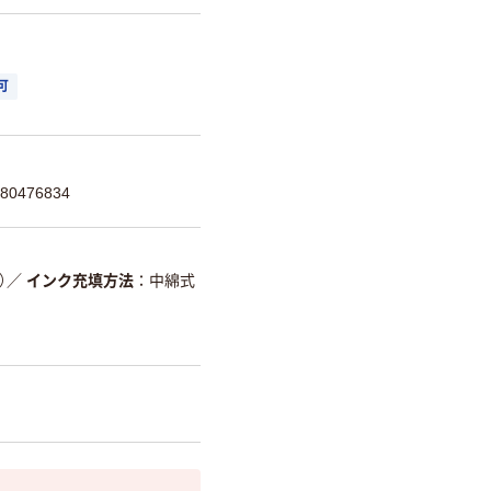
可
0476834
）
／
インク充填方法
中綿式