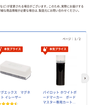
国など）が変更される場合がございます。このため、実際にお届けする
細な商品情報が必要な場合は、製造元にお問い合わせください。
ページ：
1
／
2
本気プライス
本気プライス
本気プ
次のスライド
マグエックス マグネ
パイロット ホワイトボ
アスクル 
ット イレーザー
ードマーカー ボード
プ
マスター専用カートリ