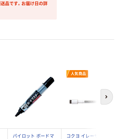
送品です。お届け日の詳
人気商品
次へ
マ
パイロット ボードマ
コクヨ イレーザー付
サクラク