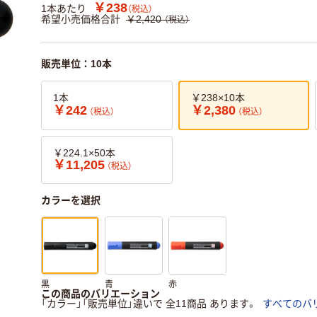
￥238
1本あたり
（税込）
希望小売価格合計
￥2,420
（税込）
販売単位：10本
1本
￥238×10本
￥242
￥2,380
（税込）
（税込）
￥224.1×50本
￥11,205
（税込）
カラーを選択
黒
青
赤
この商品のバリエーション
「カラー」「販売単位」違いで 全11商品 あります。
すべてのバ