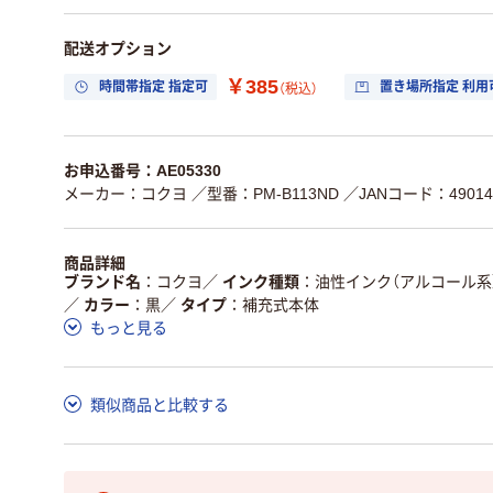
配送オプション
￥385
時間帯指定 指定可
置き場所指定 利用
（税込）
お申込番号：AE05330
メーカー：コクヨ
／型番：PM-B113ND
／JANコード：490148
商品詳細
ブランド名
コクヨ
／
インク種類
油性インク（アルコール系
／
カラー
黒
／
タイプ
補充式本体
もっと見る
類似商品と比較する