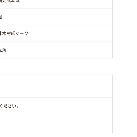
補充式本体
黒
非木材紙マーク
太角
ください。