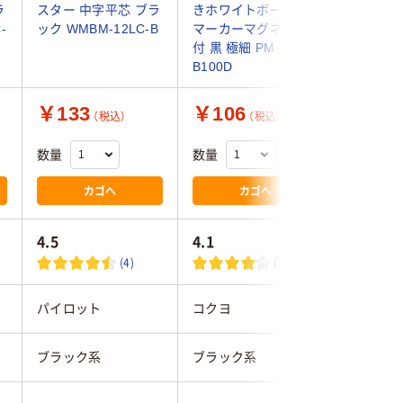
ラ
スター 中字平芯 ブラ
きホワイトボード用
ーザーキ
-
ック WMBM-12LC-B
マーカーマグネット
板マーカー
付 黒 極細 PM-
SG#49 
B100D
×10）
￥133
￥106
￥1,1
（税込）
（税込）
数量
数量
数量
カゴへ
カゴへ
4.5
4.1
3.4
(4)
(72)
パイロット
コクヨ
サクラク
ブラック系
ブラック系
ブラック