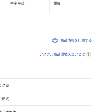
イレーザ
中字平芯
極細
付
交換式本体
使い切り
補充式本
平芯
丸芯
丸芯
商品情報を印刷する
油性顔料アルコール
油性アルコール系イ
油性アル
系インク
ンク
インキ
アスクル商品環境スコアとは
直液式
中綿式
中綿式
125
90
コクヨ
中綿式