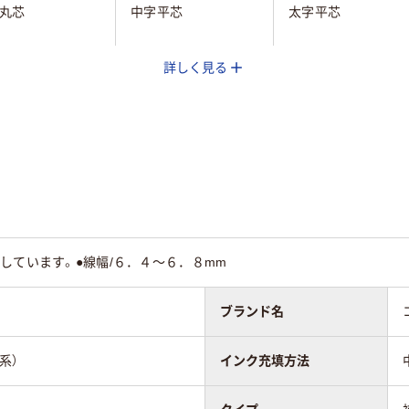
丸芯
中字平芯
太字平芯
詳しく見る
切り
使い切り
交換式本体
平芯
平芯
油性顔料アルコール
コール系インク
アルコール系インク
系インク
式
中綿式
直液式
しています。●線幅/６．４～６．８mm
80
ブランド名
系）
インク充填方法