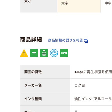
太さ
太字
中字
タイプ
補充式本体
使い
ペン先形状
角芯
丸芯
商品詳細
商品情報の誤りを報告
インク種類
油性インク（アルコー
アル
ル系）
インク充填方法
中綿式
中綿
商品の特徴
●本体に再生樹脂を使用
アスクル商品環境
70
スコア
メーカー名
コクヨ
インク種類
油性インク（アルコール