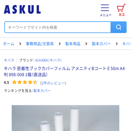
カゴ
メニュー
ホーム
事務用品/文房具
製本用品
製本カバー
キハ
キハラ
ブランド：
KIHARA（キハラ）
キハラ 密着性ブックカバーフィルム アメニティBコート E 50m A4
判 898-008 1箱（直送品）
4.5
（
2
件のレビュー
）
ランキングを見る：
製本カバー