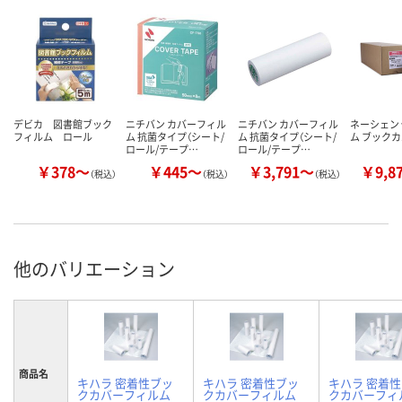
デビカ 図書館ブック
ニチバン カバーフィル
ニチバン カバーフィル
ネーシェン
フィルム ロール
ム 抗菌タイプ（シート/
ム 抗菌タイプ（シート/
ム ブックカ
ロール/テープ…
ロール/テープ…
￥378～
￥445～
￥3,791～
￥9,8
（税込）
（税込）
（税込）
他のバリエーション
商品名
キハラ 密着性ブッ
キハラ 密着性ブッ
キハラ 密着
クカバーフィルム
クカバーフィルム
クカバーフィ