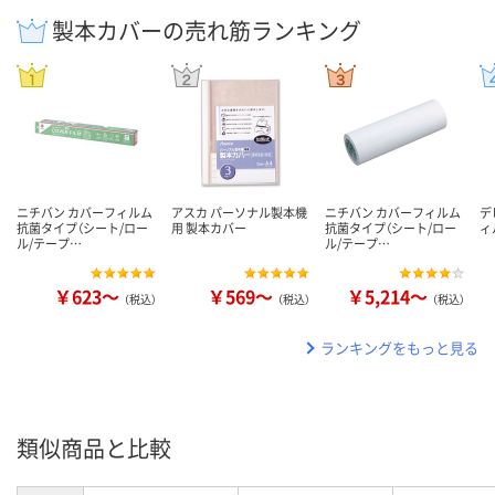
製本カバーの売れ筋ランキング
ニチバン カバーフィルム
アスカ パーソナル製本機
ニチバン カバーフィルム
デ
抗菌タイプ（シート/ロー
用 製本カバー
抗菌タイプ（シート/ロー
ィ
ル/テープ…
ル/テープ…
￥623～
￥569～
￥5,214～
（税込）
（税込）
（税込）
ランキングをもっと見る
類似商品と比較