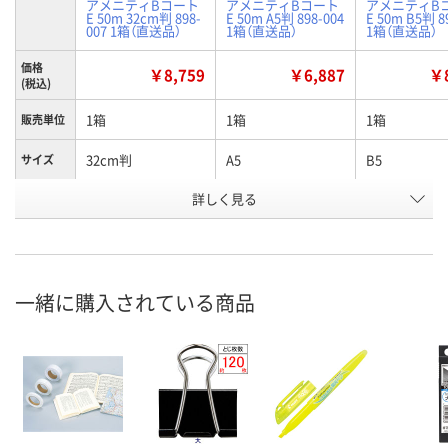
アメニティBコート
アメニティBコート
アメニティB
E 50m 32cm判 898-
E 50m A5判 898-004
E 50m B5判 8
007 1箱（直送品）
1箱（直送品）
1箱（直送品）
価格
￥8,759
￥6,887
￥8
(税込)
1箱
1箱
1箱
販売単位
32cm判
A5
B5
サイズ
詳しく見る
3002g
2336g
2809g
質量
お申込番
AE56644
AE56642
AE56645
号
直送品
直送品
直送品
在庫
一緒に購入されている商品
9月10日（木）まで
9月10日（木）まで
9月10日（木）
お届け日
数量
数量
数量
カゴへ
カゴへ
カ