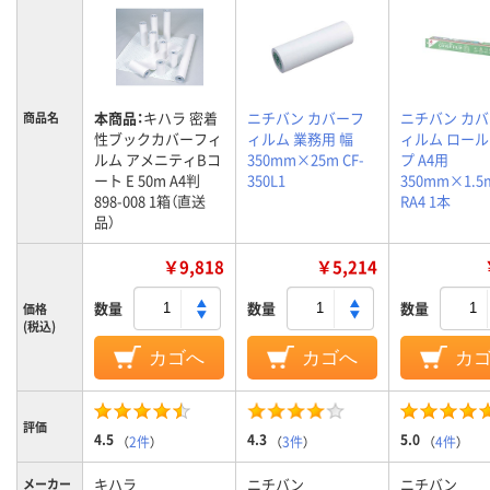
本商品：
キハラ 密着
ニチバン カバーフ
ニチバン カ
商品名
性ブックカバーフィ
ィルム 業務用 幅
ィルム ロー
ルム アメニティBコ
350mm×25m CF-
プ A4用
ート E 50m A4判
350L1
350mm×1.5m
898-008 1箱（直送
RA4 1本
品）
￥9,818
￥5,214
数量
数量
数量
価格
(税込)
カゴへ
カゴへ
カ
評価
4.5
4.3
5.0
（
2件
）
（
3件
）
（
4件
）
キハラ
ニチバン
ニチバン
メーカー