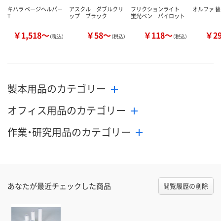
キハラ ページヘルパー
アスクル ダブルクリ
フリクションライト
オルファ 替
T
ップ ブラック
蛍光ペン パイロット
￥1,518～
￥58～
￥118～
￥2
（税込）
（税込）
（税込）
製本用品のカテゴリー
オフィス用品のカテゴリー
作業・研究用品のカテゴリー
あなたが最近チェックした商品
閲覧履歴の削除