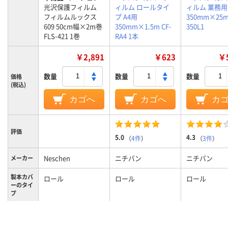
光沢保護フィルム
ィルム ロールタイ
ィルム 業務用
フィルムルックス
プ A4用
350mm×25m
609 50cm幅×2m巻
350mm×1.5m CF-
350L1
FLS-421 1巻
RA4 1本
￥2,891
￥623
￥5
数量
数量
数量
価格
(税込)
カゴへ
カゴへ
カ
評価
5.0
4.3
（
4件
）
（
3件
）
Neschen
ニチバン
ニチバン
メーカー
製本カバ
ロール
ロール
ロール
ーのタイ
プ
クリア(透明・半透明)
クリア(透明・半透明)
カラーグ
ループ
系
系