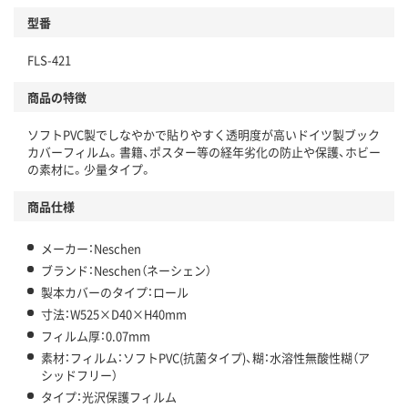
型番
FLS-421
商品の特徴
ソフトPVC製でしなやかで貼りやすく透明度が高いドイツ製ブック
カバーフィルム。書籍、ポスター等の経年劣化の防止や保護、ホビー
の素材に。少量タイプ。
商品仕様
メーカー：Neschen
ブランド：Neschen（ネーシェン）
製本カバーのタイプ：ロール
寸法：W525×D40×H40mm
フィルム厚：0.07mm
素材：フィルム：ソフトPVC(抗菌タイプ)、糊：水溶性無酸性糊（ア
シッドフリー）
タイプ：光沢保護フィルム