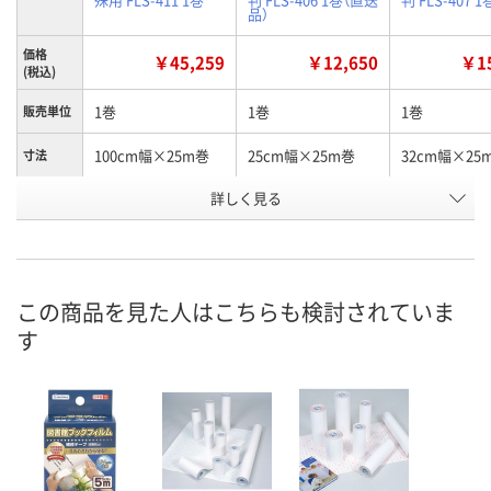
品）
価格
￥45,259
￥12,650
￥15
(税込)
1巻
1巻
1巻
販売単位
100cm幅×25m巻
25cm幅×25m巻
32cm幅×25
寸法
お申込番
詳しく見る
EW96892
EW96909
EW96896
号
1点
直送品
3点
在庫
8月13日（木）
8月27日（木）まで
8月13日（木）
お届け日
この商品を見た人はこちらも検討されていま
す
数量
数量
数量
カゴへ
カゴへ
カ