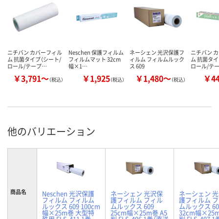
ニチバン カバーフィル
Neschen 保護フィルム
ネーシェン 光沢保護フ
ニチバン 
ム 抗菌タイプ（シート/
フィルムマット 32cm
ィルム フィルムルック
ム 抗菌タイ
ロール/テープ…
幅×1…
ス 609
ロール/テ
￥3,791～
￥1,925
￥1,480～
￥4
（税込）
（税込）
（税込）
他のバリエーション
商品名
Neschen 光沢保護
ネーシェン 光沢保
ネーシェン 
フィルム フィルム
護フィルム フィル
護フィルム 
ルックス 609 100cm
ムルックス 609
ムルックス 60
幅×25m巻 大型特
25cm幅×25m巻 A5
32cm幅×25m
殊用 FLS-411 1巻
判 FLS-406 1巻（直送
判 FLS-407 1