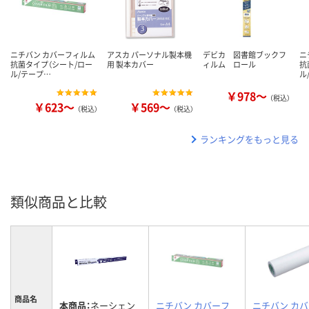
ニチバン カバーフィルム
アスカ パーソナル製本機
デビカ 図書館ブックフ
ニ
抗菌タイプ（シート/ロー
用 製本カバー
ィルム ロール
抗
ル/テープ…
ル
￥978～
（税込）
￥623～
￥569～
（税込）
（税込）
ランキングをもっと見る
類似商品と比較
商品名
本商品：
ネーシェン
ニチバン カバーフ
ニチバン カ