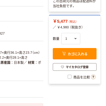
この出荷元の商品は配送料が
当社負担です。
￥5,477
（税込）
／ ￥4,980 （税抜き）
327
数量
×奥行36.1×高さ23.7（cm）
カゴに入れる
.2×奥行28.1×高さ
原産国
日本製
／
材質
ポ
マイカタログ登録
商品を比較