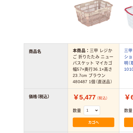
本商品：
三甲 レジか
三甲
商品名
ご 折りたたみ ニュー
ショ
バスケット マイカゴ
明（取
幅57×奥行36.1×高さ
101
23.7cm ブラウン
480487 1個（直送品）
￥5,477
￥6
価格（税込）
（税込）
数量
数量
カゴへ