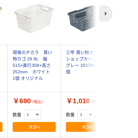
次へ
ゴ
現場のチカラ 買い
三甲 買い物カゴ サン
リングスタ
物カゴ 28.8L 幅
ショップカーゴ 13L
STAR 
515×奥行358×高さ
グレー 101794-00 1
ケットSB
252mm ホワイト
個
ウン SB-
1個 オリジナル
487-38
￥690
￥1,010
￥1,3
（税込）
（税込）
数量
数量
数量
カゴへ
カゴへ