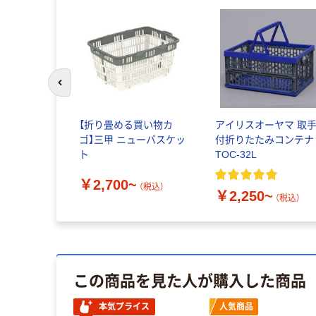
前のスライドへ
【折り畳める買い物カ
アイリスオーヤマ 取
ゴ】三甲 ニューバスケッ
付折りたたみコンテナ
ト
TOC-32L
￥2,700~
（税込）
￥2,250~
（税込）
この商品を見た人が購入した商品
本気プライス
人気商品