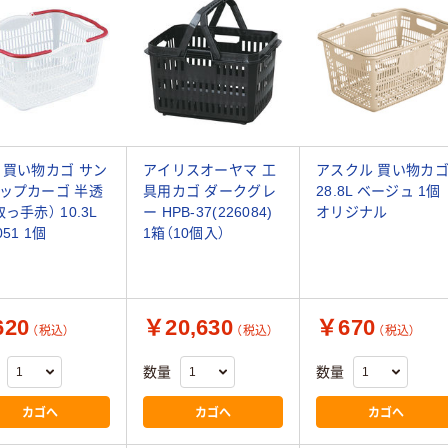
 買い物カゴ サン
アイリスオーヤマ 工
アスクル 買い物カ
ップカーゴ 半透
具用カゴ ダークグレ
28.8L ベージュ 1個
っ手赤） 10.3L
ー HPB-37(226084)
オリジナル
051 1個
1箱（10個入）
20
￥20,630
￥670
（税込）
（税込）
（税込）
数量
数量
カゴへ
カゴへ
カゴへ