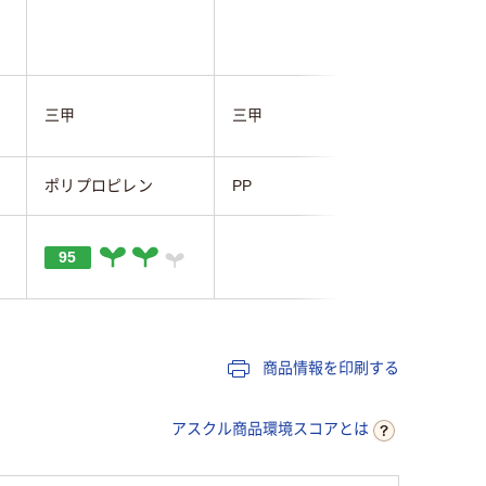
三甲
三甲
リングス
ポリプロピレン
PP
ポリプロ
95
商品情報を印刷する
アスクル商品環境スコアとは