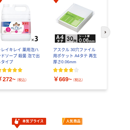
次のスライド
キレイキレイ 薬用泡ハ
アスクル 30穴ファイル
アスクル 
ンドソープ 殺菌 泡で出
用ポケット A4タテ 再生
ラ」 スチ
るタイプ
厚さ0.06mm
タイプ
￥272~
￥669~
￥8,030
（税込）
（税込）
本気プライス
人気商品