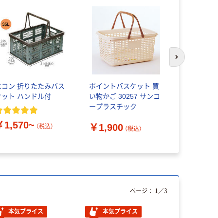
次のスライド
エコン 折りたたみバス
ポイントバスケット 買
ダルトン D
ケット ハンドル付
い物かご 30257 サンコ
物かご フ
ープラスチック
グショッピ
ット
￥1,570~
￥1,900
￥3,740
（税込）
（税込）
ページ：
1
／
3
本気プライス
本気プライス
オリジ