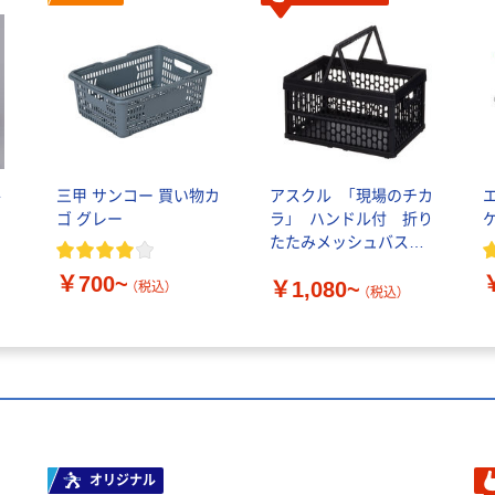
手
三甲 サンコー 買い物カ
アスクル 「現場のチカ
ゴ グレー
ラ」 ハンドル付 折り
たたみメッシュバスケ
ット コンテナ
￥700~
￥1,080~
（税込）
（税込）
オリジナル