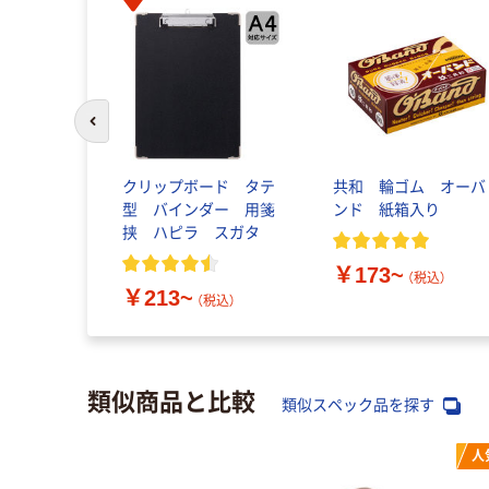
前のスライドへ
クリップボード タテ
共和 輪ゴム オーバ
型 バインダー 用箋
ンド 紙箱入り
挟 ハピラ スガタ
￥173~
（税込）
￥213~
（税込）
類似商品と比較
類似スペック品を探す
人