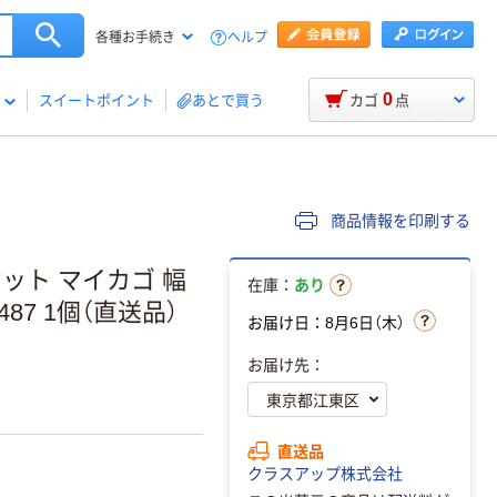
ヘルプ
各種お手続き
0
スイートポイント
あとで買う
カゴ
点
商品情報を印刷する
ット マイカゴ 幅
在庫：
あり
0487 1個（直送品）
お届け日：8月6日（木）
お届け先：
直送品
クラスアップ株式会社