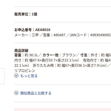
販売単位：1個
お申込番号：AEA8010
メーカー：三甲
／型番：480487
／JANコード：4983049005
商品詳細
容量
約 30.1L
／
カラー・他
ブラウン
／
寸法
外寸：約 幅57
内寸：約 幅47.6×奥行33.7×高さ22.1（cm） 有効内寸：約 幅42
22.1（cm） 折りたたみ時：約 幅57×奥行36.1×高さ7.9（cm）
／
リプロピレン
もっと見る
類似商品と比較する