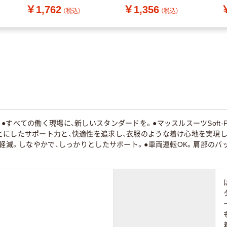
￥1,762
￥1,356
1957
組) 397-9437（直送品）
（税込）
（税込）
●すべての働く現場に、新しいスタンダードを。●マッスルスーツSoft-P
とにしたサポート力と、快適性を追求し、衣服のような着け心地を実現し
%軽減。しなやかで、しっかりとしたサポート。●車両運転OK。肩部のバ