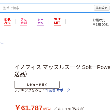
詳細設定
お届け先
〒135-0061
ター
イノフィス マッスルスーツ SoftーPower 
送品）
レビューを書く
ランキングをみる
作業着 サポーター
￥61,787
／￥56,170（税抜き）
（税込）