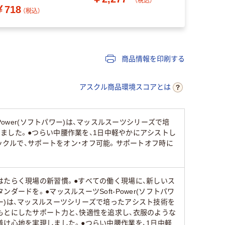
（税込）
￥718
￥7,924
品）
（税込）
商品情報を印刷する
アスクル商品環境スコアとは
ower(ソフトパワー)は、マッスルスーツシリーズで培
ました。●つらい中腰作業を、1日中軽やかにアシストし
ックルで、サポートをオン・オフ可能。サポートオフ時に
はたらく現場の新習慣。●すべての働く現場に、新しいス
タンダードを。●マッスルスーツSoft-Power(ソフトパワ
ー)は、マッスルスーツシリーズで培ったアシスト技術を
もとにしたサポート力と、快適性を追求し、衣服のような
着け心地を実現しました。●つらい中腰作業を、1日中軽