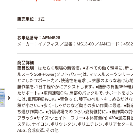
販売単位：1式
お申込番号：AEN4528
メーカー：イノフィス
／型番：MS13-00
／JANコード：45825
商品詳細
商品説明
はたらく現場の新習慣。●すべての働く現場に、新し
ルスーツSoft-Power(ソフトパワー)は、マッスルスーツシ
とにしたサポート力と、快適性を追求し、衣服のような着け心
腰作業を、1日中軽やかにアシストします。●腰部の負担35%軽
たサポート。●車両運転OK。肩部のバックルで、サポートをオ
には、車両運転もOK。●背負って、膝下のベルトをしめるだけ
積が小さい。●歩く・しゃがむなど動きの多い作業に最適。●製
ち運び作業に。●介護現場でのつらい姿勢維持に。●農作業の前
ブラック●サイズ:ウェイト フリー●本体質量(g):430●適応身長(c
ステル、ナイロン、ポリウレタン、ポリエチレン、ポリアセタール、
ABS、合成皮革、その他