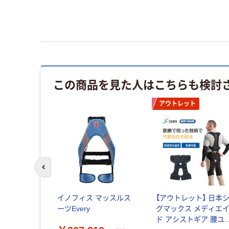
この商品を見た人はこちらも検討
アウトレット
前のスライドへ
スモ 【警備
イノフィス マッスルス
【アウトレット】 日本
グナイロン
ーツEvery
グマックス メディエ
 両腕反射
ド アシストギア 腰ユ