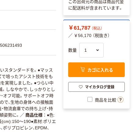
この出荷元の商品は商品代金
に配送料が含まれています。
￥61,787
（税込）
／ ￥56,170 （税抜き）
06231493
数量
カゴに入れる
いスタンダードを。●マッス
リーズで培ったアシスト技術をも
地を実現しました。●つらい中
マイカタログ登録
減。しなやかで、しっかりとし
ン・オフ可能。サポートオフ時
商品を比較
なので、生地の身体への接触面
造・物流倉庫での持ち上げ・持
傾姿勢に。
／
商品仕様
●色:
m):150～190●素材:ポリエ
ポリプロピレン、EPDM、