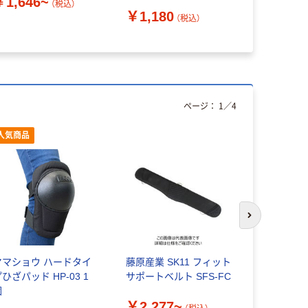
￥1,646~
（税込）
￥1,180
（税込）
￥1,761
ページ：
1
／
4
人気商品
次のスライド
ヤマショウ ハードタイ
藤原産業 SK11 フィット
トラスコ中山
ひざパッド HP-03 1
サポートベルト SFS-FC
つま先も守
個
テクター ブ
￥2,277~
BK 1組 20