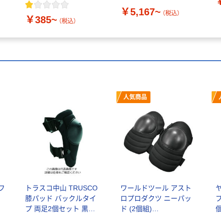
￥5,167~
（税込）
￥385~
（税込）
人気商品
フ
トラスコ中山 TRUSCO
ワールドツール アスト
膝パッド バックルタイ
ロプロダクツ ニーパッ
プ
プ 両足2個セット 黒
ド (2個組)
KPBT-BK 1組(2個) 207-
2008000008352 1組(2