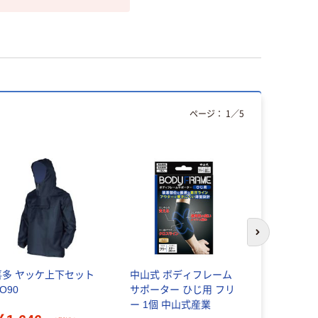
ページ：
1
／
5
本気プ
次のスライド
喜多 ヤッケ上下セット
中山式 ボディフレーム
ゴミ袋 乳
O90
サポーター ひじ用 フリ
度タイプ 
ー 1個 中山式産業
材10％配合