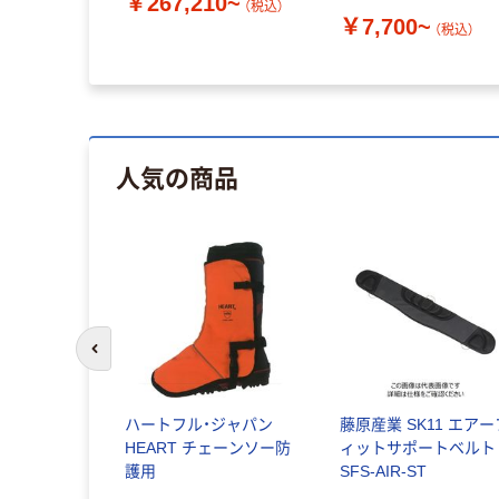
￥267,210~
ット 上下パーツ
（税込）
~
￥7,700~
（税込）
（税込）
人気の商品
前のスライドへ
ハートフル・ジャパン
藤原産業 SK11 エアー
HEART チェーンソー防
ィットサポートベルト
護用
SFS-AIR-ST