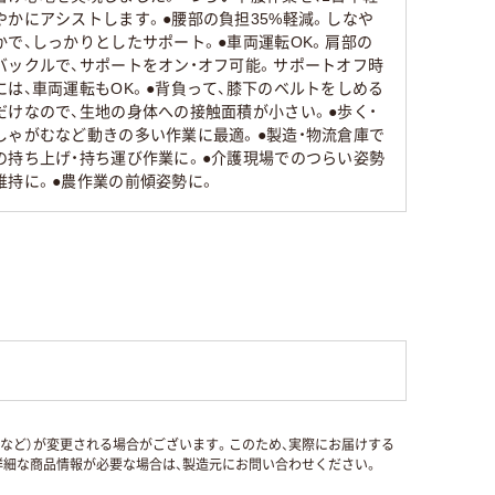
やかにアシストします。●腰部の負担35%軽減。しなや
かで、しっかりとしたサポート。●車両運転OK。肩部の
バックルで、サポートをオン・オフ可能。サポートオフ時
には、車両運転もOK。●背負って、膝下のベルトをしめる
だけなので、生地の身体への接触面積が小さい。●歩く・
しゃがむなど動きの多い作業に最適。●製造・物流倉庫で
の持ち上げ・持ち運び作業に。●介護現場でのつらい姿勢
維持に。●農作業の前傾姿勢に。
国など）が変更される場合がございます。このため、実際にお届けする
細な商品情報が必要な場合は、製造元にお問い合わせください。