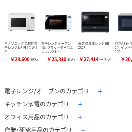
パナソニック 単機能電
電子レンジ オーブン
東芝 単機能レンジ ER-
YAMAZEN
子レンジ NE-FL1C-W 1
18L フラットテーブル
XS23
20L イン
台
コンパクト …
100…
￥28,600
￥25,810
￥27,414～
￥20,
（税込）
（税込）
（税込）
電子レンジ/オーブンのカテゴリー
キッチン家電のカテゴリー
オフィス用品のカテゴリー
作業・研究用品のカテゴリー