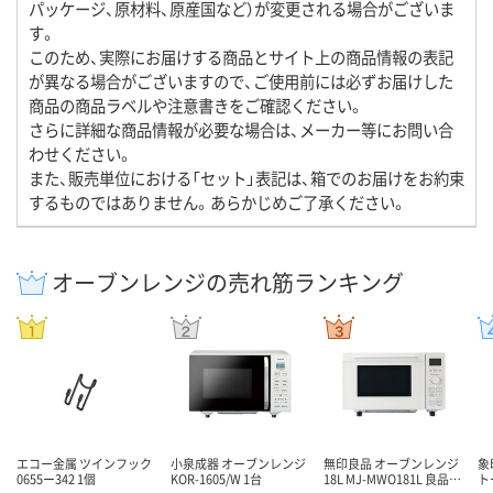
パッケージ、原材料、原産国など）が変更される場合がございま
す。
このため、実際にお届けする商品とサイト上の商品情報の表記
が異なる場合がございますので、ご使用前には必ずお届けした
商品の商品ラベルや注意書きをご確認ください。
さらに詳細な商品情報が必要な場合は、メーカー等にお問い合
わせください。
また、販売単位における「セット」表記は、箱でのお届けをお約束
するものではありません。あらかじめご了承ください。
オーブンレンジの売れ筋ランキング
エコー金属 ツインフック
小泉成器 オーブンレンジ
無印良品 オーブンレンジ
象
0655ー342 1個
KOR-1605/W 1台
18L MJ-MWO181L 良品…
ト