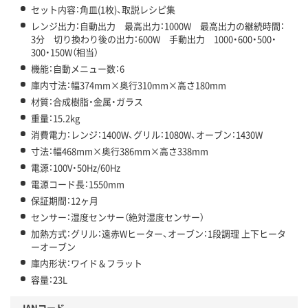
セット内容：角皿(1枚)、取説レシピ集
レンジ出力：自動出力 最高出力：1000W 最高出力の継続時間：
3分 切り換わり後の出力：600W 手動出力 1000・600・500・
300・150W（相当）
機能：自動メニュー数：6
庫内寸法：幅374mm×奥行310mm×高さ180mm
材質：合成樹脂・金属・ガラス
重量：15.2kg
消費電力：レンジ：1400W、グリル：1080W、オーブン：1430W
寸法：幅468mm×奥行386mm×高さ338mm
電源：100V・50Hz/60Hz
電源コード長：1550mm
保証期間：12ヶ月
センサー：湿度センサー（絶対湿度センサー）
加熱方式：グリル：遠赤Wヒーター、オーブン：1段調理 上下ヒータ
ーオーブン
庫内形状：ワイド＆フラット
容量：23L
JANコード