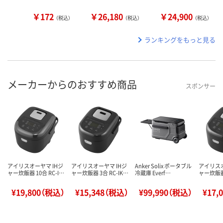
￥172
￥26,180
￥24,900
（税込）
（税込）
（税込）
ランキングをもっと見る
メーカーからのおすすめ商品
スポンサー
アイリスオーヤマ IHジ
アイリスオーヤマ IHジ
Anker Solix ポータブル
アイリスオ
ャー炊飯器 10合 RC-I…
ャー炊飯器 3合 RC-IK…
冷蔵庫 Everf…
ャー炊飯器 
¥19,800（税込）
¥15,348（税込）
¥99,990（税込）
¥17,