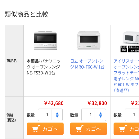
類似商品と比較
本商品：
パナソニッ
日立 オーブンレン
アイリスオー
商品名
ク オーブンレンジ
ジ MRO-F6C-W 1台
オーブンレンジ
NE-FS3D-W 1台
フラットテー
電子レンジ M
F1601-W ホ
（直送品）
￥42,680
￥32,800
￥21
数量
数量
数量
価格
(税込)
カゴへ
カゴへ
カ