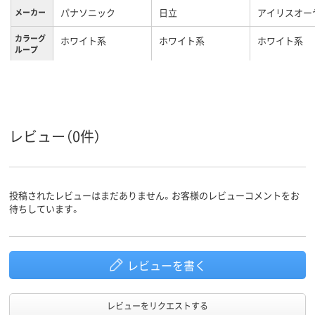
パナソニック
日立
アイリスオー
メーカー
カラーグ
ホワイト系
ホワイト系
ホワイト系
ループ
12ヶ月
お買い上げ日より1
保証期間
年間
23L
27L
容量
レビュー（0件）
15.2kg
14.5kg
重量
投稿されたレビューはまだありません。お客様のレビューコメントをお
待ちしています。
レビューを書く
レビューをリクエストする