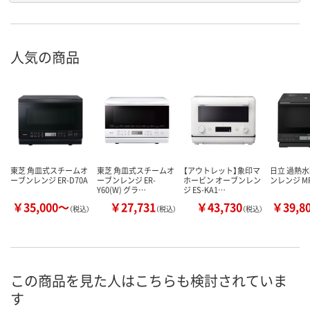
人気の商品
東芝 角皿式スチームオ
東芝 角皿式スチームオ
【アウトレット】象印マ
日立 過熱
ーブンレンジ ER-D70A
ーブンレンジ ER-
ホービン オーブンレン
ンレンジ MR
Y60(W) グラ…
ジ ES-KA1…
￥35,000～
￥27,731
￥43,730
￥39,8
（税込）
（税込）
（税込）
この商品を見た人はこちらも検討されていま
す