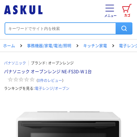
カゴ
メニュー
ホーム
事務機器/家電/電池/照明
キッチン家電
電子レン
パナソニック
ブランド：
オーブンレンジ
パナソニック オーブンレンジ NE-FS3D-W 1台
（
0
件のレビュー
）
ランキングを見る：
電子レンジ/オーブン