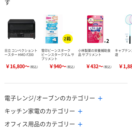
す
日立 コンベクショント
雪印ビーンスターク
小林製薬の栄養補助食
キャプテンス
ースター HMO-F200
ビーンスタークマム サ
品 サプリメント
遊
プリメント
￥16,800～
￥940～
￥432～
￥1,8
（税込）
（税込）
（税込）
電子レンジ/オーブンのカテゴリー
キッチン家電のカテゴリー
オフィス用品のカテゴリー