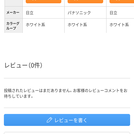
日立
パナソニック
日立
メーカー
カラーグ
ホワイト系
ホワイト系
ホワイト系
ループ
１２ヵ月
12ヶ月
お買い上げ日
保証期間
年間
約5.7Kg
15.2kg
14.5kg
重量
レビュー（0件）
投稿されたレビューはまだありません。お客様のレビューコメントをお
待ちしています。
レビューを書く