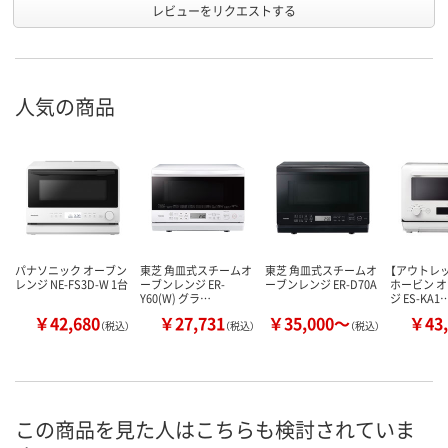
レビューをリクエストする
人気の商品
パナソニック オーブン
東芝 角皿式スチームオ
東芝 角皿式スチームオ
【アウトレ
レンジ NE-FS3D-W 1台
ーブンレンジ ER-
ーブンレンジ ER-D70A
ホービン 
Y60(W) グラ…
ジ ES-KA1
￥42,680
￥27,731
￥35,000～
￥43,
（税込）
（税込）
（税込）
この商品を見た人はこちらも検討されていま