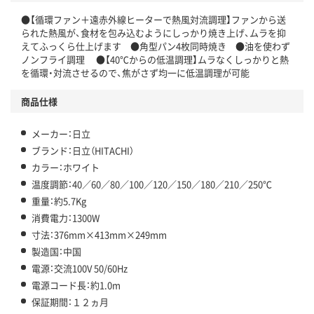
●【循環ファン＋遠赤外線ヒーターで熱風対流調理】ファンから送
られた熱風が、食材を包み込むようにしっかり焼き上げ、ムラを抑
えてふっくら仕上げます ●角型パン4枚同時焼き ●油を使わず
ノンフライ調理 ●【40℃からの低温調理】ムラなくしっかりと熱
を循環・対流させるので、焦がさず均一に低温調理が可能
商品仕様
メーカー：日立
ブランド：日立（HITACHI）
カラー：ホワイト
温度調節：40／60／80／100／120／150／180／210／250℃
重量：約5.7Kg
消費電力：1300W
寸法：376mm×413mm×249mm
製造国：中国
電源：交流100V 50/60Hz
電源コード長：約1.0m
保証期間：１２ヵ月