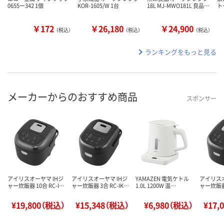
0655ー342 1個
KOR-1605/W 1台
18L MJ-MWO181L 良品…
ト
￥172
￥26,180
￥24,900
（税込）
（税込）
（税込）
ランキングをもっと見る
メーカーからのおすすめ商品
スポンサー
アイリスオーヤマ IHジ
アイリスオーヤマ IHジ
YAMAZEN 電気ケトル
アイリスオ
ャー炊飯器 10合 RC-I…
ャー炊飯器 3合 RC-IK…
1.0L 1200W 温…
ャー炊飯器 
¥19,800（税込）
¥15,348（税込）
¥6,980（税込）
¥17,