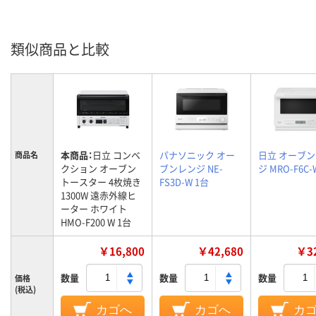
類似商品と比較
本商品：
日立 コンベ
パナソニック オー
日立 オーブ
商品名
クション オーブン
ブンレンジ NE-
ジ MRO-F6C-
トースター 4枚焼き
FS3D-W 1台
1300W 遠赤外線ヒ
ーター ホワイト
HMO-F200 W 1台
￥16,800
￥42,680
￥32
数量
数量
数量
価格
(税込)
カゴへ
カゴへ
カ