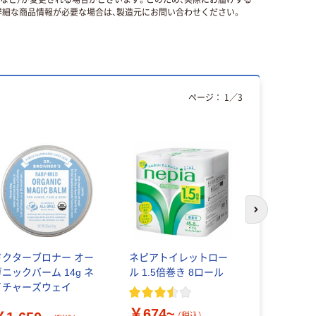
細な商品情報が必要な場合は、製造元にお問い合わせください。
ページ：
1
／
3
次のスライド
ドクターブロナー オー
ネピアトイレットロー
Fragran
ガニックバーム 14g ネ
ル 1.5倍巻き 8ロール
イチャーズウェイ
￥3,300
￥674~