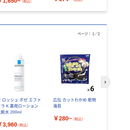
￥1,650~
（税込）
（税込）
ページ：
1
／
2
次のスライド
 ロッシュ ポゼ エファ
広伝 カットわかめ 乾物
SALONIA
クラ K 薬用ローション
海苔
ェイスカレ
粧水 200ml
ター SAL253
￥280~
（税込）
￥3,960
￥13,20
（税込）