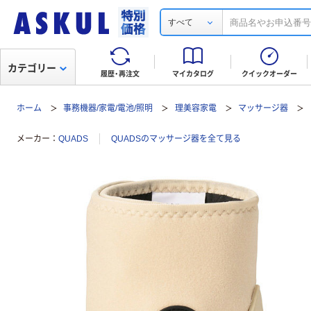
すべて
カテゴリー
履歴・再注文
マイカタログ
クイックオーダー
ホーム
事務機器/家電/電池/照明
理美容家電
マッサージ器
メーカー
QUADS
QUADSのマッサージ器を全て見る