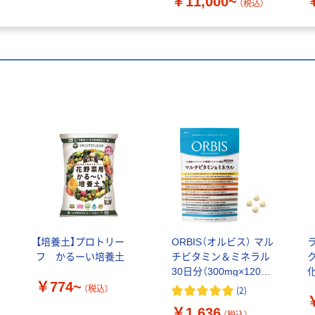
￥11,000~
（税込）
ヒ
【培養土】プロトリー
ORBIS（オルビス） マル
ラ
）
フ かるーい培養土
チビタミン＆ミネラル
30日分（300mg×120粒）
化
￥774~
基本サプリメント
（税込）
(
2
)
￥1,636
（税込）