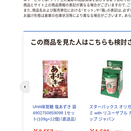
商品とサイト上の商品情報の表記が異なる場合がございますので、ご
また、商品名および販売単位における「セット」や「箱」の表記は、必
お届け形態は倉庫の在庫状況等により異なる場合がございます。あら
この商品を見た人はこちらも検討
前のスライドへ
ューティー
UHA味覚糖 塩あずき 袋
スターバックス オリ
F（オーバイエ
4902750859098 1セッ
ミ with リユーザブル 
ッチ
ト(109g×12個)（直送品）
ップ ジャパン