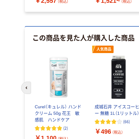
~
￥2,557
￥1,521~
（税込）
（税込）
（税込）
この商品を見た人が購入した商品
人気商品
前のスライドへ
Curel（キュレル） ハンド
成城石井 アイスコー
クリーム 50g 花王 敏
ー 無糖 1L（1リットル
感肌 ハンドケア
(
66
)
(
2
)
￥496
（税込）
￥1,100
（税込）