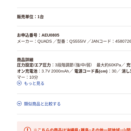
販売単位：1台
お申込番号：AEU0805
メーカー：QUADS
／型番：QS555IV
／JANコード：4580726
商品詳細
圧力設定/エア圧力
3段階調節（強/中/弱） 最大約60KPa
／
充
オン充電池
3.7V 2000mAh
／
電源コード長(cm)
30
／
消し
マー：10分
もっと見る
類似商品と比較する
※こちらの商品は沖縄県・離島・その他一部地域・山