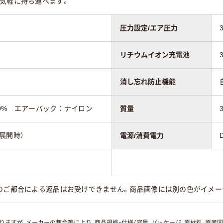
、気軽に持ち運べます。
圧力設定/エア圧力
リチウムイオン充電池
消し忘れ防止機能
0% エアーバック：ナイロン
質量
（展開時）
電源/消費電力
様のご都合による返品はお受けできません。商品画像には別の色がイメ
ますが、メーカーの都合等により、商品規格・仕様（容量、パッケージ、原材料、原産